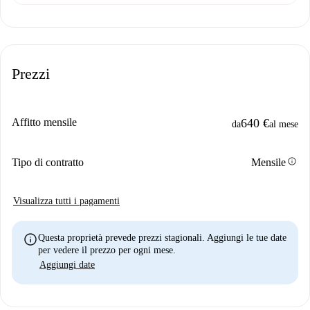
Prezzi
Affitto mensile
640 €
da
al mese
info
Tipo di contratto
Mensile
Visualizza tutti i pagamenti
info
Questa proprietà prevede prezzi stagionali. Aggiungi le tue date
per vedere il prezzo per ogni mese.
Aggiungi date