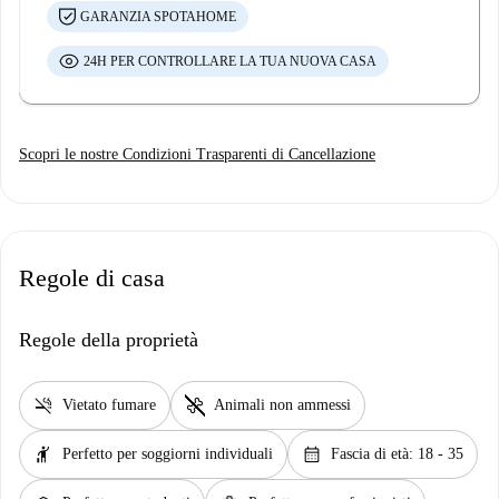
GARANZIA SPOTAHOME
24H PER CONTROLLARE LA TUA NUOVA CASA
Scopri le nostre Condizioni Trasparenti di Cancellazione
Regole di casa
Regole della proprietà
smoke_free
pet_supplies
Vietato fumare
Animali non ammessi
hail
calendar_month
Perfetto per soggiorni individuali
Fascia di età: 18 - 35