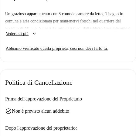
Un grazioso appartamento con 3 comode camere da letto, 1 bagno in
comune e aria condizionata per mantenervi freschi nel quartiere del
Portello di Milano. Sarai a 12 minuti a piedi dalla Metro Gerusalemme e
keyboard_arrow_down
Vedere di più
nelle vicinanze troverai molti ristoranti, caffetterie e negozi.
Abbiamo verificato questa proprietà, così non devi farlo tu.
Politica di Cancellazione
Prima dell'approvazione del Proprietario
check_circle
Non è previsto alcun addebito
Dopo l'approvazione del proprietario: