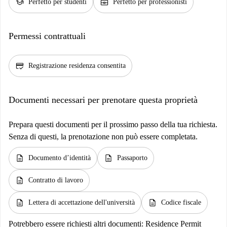
school
business_center
Perfetto per studenti
Perfetto per professionisti
Permessi contrattuali
credit_score
Registrazione residenza consentita
Documenti necessari per prenotare questa proprietà
Prepara questi documenti per il prossimo passo della tua richiesta.
Senza di questi, la prenotazione non può essere completata.
description
description
Documento d’identità
Passaporto
description
Contratto di lavoro
description
description
Lettera di accettazione dell'università
Codice fiscale
Potrebbero essere richiesti altri documenti:
Residence Permit