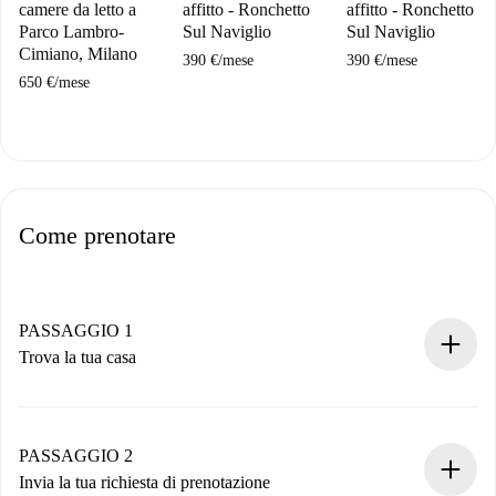
camere da letto a
affitto - Ronchetto
affitto - Ronchetto
Parco Lambro-
Sul Naviglio
Sul Naviglio
Cimiano, Milano
390 €
/
mese
390 €
/
mese
650 €
/
mese
Come prenotare
PASSAGGIO 1
Trova la tua casa
Processo di prenotazione 100% online.
Case e Proprietari verificati.
Hai tutte le informazioni necessarie in anticipo.
PASSAGGIO 2
Invia la tua richiesta di prenotazione