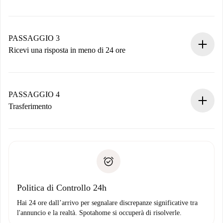
Invia dettagli base del tuo profilo e metodo di pagamento.
Ricorda che non ti addebiteremo nulla finché il proprietario
non accetta.
PASSAGGIO 3
Ricevi una risposta in meno di 24 ore
Il proprietario ha fino a 24 ore per confermare.
Se accettata, ti addebiteremo il pagamento e ti metteremo in
contatto con il proprietario.
PASSAGGIO 4
Se rifiutata: non ti addebiteremo nulla e ti proporremo
Trasferimento
alternative.
Concorda con il proprietario i dettagli del tuo arrivo, ritiro
Documenti richiesti se la proprietà è “
Spotahome plus
”.
delle chiavi, ecc.
Documento d'identità o Passaporto
Spotahome trasferirà il primo pagamento al proprietario
Prova di solvibilità
solo se non segnali problemi.
Domiciliazione del pagamento
Politica di Controllo 24h
Hai 24 ore dall’arrivo per segnalare discrepanze significative tra
l'annuncio e la realtà. Spotahome si occuperà di risolverle.