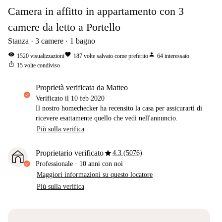
Camera in affitto in appartamento con 3
camere da letto a Portello
Stanza
3
camere
1
bagno
visibility
favorite
person
1520
visualizzazioni
187
volte salvato come preferito
64
interessato
ios_share
15
volte condiviso
proprietà verificata da Matteo
Verificato il
10 feb 2020
Il nostro homechecker ha recensito la casa per assicurarti di
ricevere esattamente quello che vedi nell'annuncio.
Più sulla verifica
star
Proprietario verificato
4.3 (5076)
Professionale
·
10 anni
con noi
Maggiori informazioni su questo locatore
Più sulla verifica