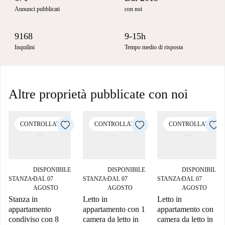
Annunci pubblicati
con noi
9168
9-15h
Inquilini
Tempo medio di risposta
Altre proprietà pubblicate con noi
CONTROLLATO
CONTROLLATO
CONTROLLATO
DISPONIBILE
DISPONIBILE
DISPONIBILE
STANZA
DAL 07
STANZA
DAL 07
STANZA
DAL 07
■
■
■
AGOSTO
AGOSTO
AGOSTO
Stanza in
Letto in
Letto in
appartamento
appartamento con 1
appartamento con 1
condiviso con 8
camera da letto in
camera da letto in