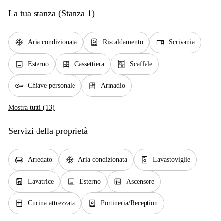
La tua stanza (Stanza 1)
ac_unit
water_heater
desk
Aria condizionata
Riscaldamento
Scrivania
image
dresser
shelves
Esterno
Cassettiera
Scaffale
key
dresser
Chiave personale
Armadio
Mostra tutti (13)
Servizi della proprietà
chair
ac_unit
dishwasher_gen
Arredato
Aria condizionata
Lavastoviglie
local_laundry_service
image
elevator
Lavatrice
Esterno
Ascensore
kitchen
person_book
Cucina attrezzata
Portineria/Reception