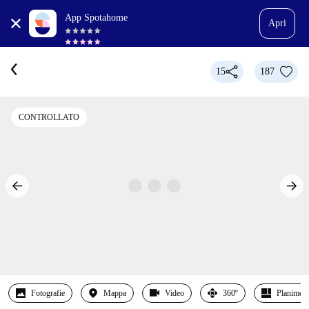
App Spotahome
Apri
15
187
CONTROLLATO
Fotografie
Mappa
Video
360º
Planimetr