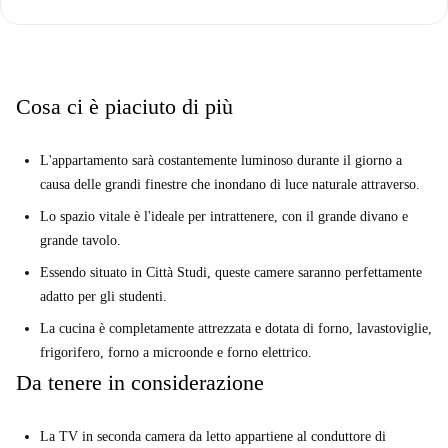
Spotahome ha verificato personalmente l'immobile, garantendo un
processo di affitto affidabile.
Corsica offre un'atmosfera vivace con servizi comodi a pochi passi
dall'appartamento. Tra i punti di interesse nelle vicinanze figurano
Cosa ci è piaciuto di più
Penny Market, Birreria Corsica 59 e Pollo Allo Spiedo Rosticceria, che
offrono negozi di alimentari e ristoranti raggiungibili a piedi. Goditi la
L'appartamento sarà costantemente luminoso durante il giorno a
vivace zona di Milano con servizi accessibili e una vasta scelta di
causa delle grandi finestre che inondano di luce naturale attraverso.
ristoranti.
Lo spazio vitale è l'ideale per intrattenere, con il grande divano e
grande tavolo.
Essendo situato in Città Studi, queste camere saranno perfettamente
adatto per gli studenti.
La cucina è completamente attrezzata e dotata di forno, lavastoviglie,
frigorifero, forno a microonde e forno elettrico.
Da tenere in considerazione
La TV in seconda camera da letto appartiene al conduttore di