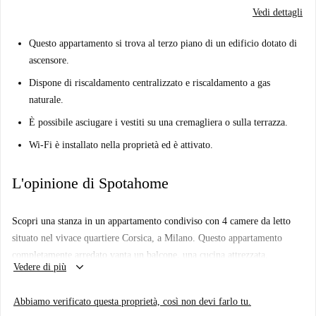
Vedi dettagli
Questo appartamento si trova al terzo piano di un edificio dotato di
ascensore.
Dispone di riscaldamento centralizzato e riscaldamento a gas
naturale.
È possibile asciugare i vestiti su una cremagliera o sulla terrazza.
Wi-Fi è installato nella proprietà ed è attivato.
L'opinione di Spotahome
Scopri una stanza in un appartamento condiviso con 4 camere da letto
situato nel vivace quartiere Corsica, a Milano. Questo appartamento
completamente arredato vanta un balcone, una cucina attrezzata,
keyboard_arrow_down
Vedere di più
riscaldamento centralizzato e accesso privato alla lavatrice, offrendo
tutto il necessario per un soggiorno confortevole. Si prega di notare che
Abbiamo verificato questa proprietà, così non devi farlo tu.
le coppie non sono ammesse, ma solo professionisti e studenti.