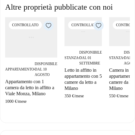
Altre proprietà pubblicate con noi
CONTROLLATO
CONTROLLATO
CONTROL
DISPONIBILE
DISPO
STANZA
DAL 01
STANZA
DAL 1
■
■
SETTEMBRE
AGOS
DISPONIBILE
APPARTAMENTO
DAL 10
Letto in affitto in
Camera in affi
■
AGOSTO
appartamento con 5
appartamento
Appartamento con 1
camere da letto a
camere da let
camera da letto in affitto a
Milano
Milano
Viale Monza, Milano
350 €
/
mese
550 €
/
mese
1000 €
/
mese