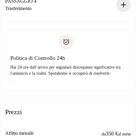
contatto con il proprietario.
PASSAGGIO 4
Se rifiutata: non ti addebiteremo nulla e ti proporremo
Trasferimento
alternative.
Concorda con il proprietario i dettagli del tuo arrivo, ritiro
Documenti richiesti se la proprietà è “
Spotahome plus
”.
delle chiavi, ecc.
Documento d'identità o Passaporto
Spotahome trasferirà il primo pagamento al proprietario
Prova di solvibilità
solo se non segnali problemi.
Domiciliazione del pagamento
Politica di Controllo 24h
Hai 24 ore dall’arrivo per segnalare discrepanze significative tra
l'annuncio e la realtà. Spotahome si occuperà di risolverle.
Prezzi
Affitto mensile
350 €
da
al mese