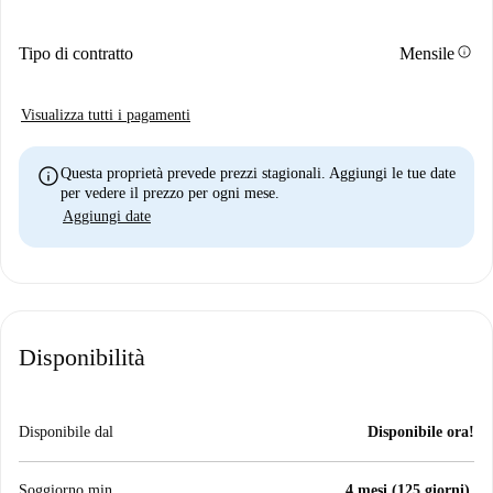
info
Tipo di contratto
Mensile
Visualizza tutti i pagamenti
info
Questa proprietà prevede prezzi stagionali. Aggiungi le tue date
per vedere il prezzo per ogni mese.
Aggiungi date
Disponibilità
Disponibile dal
Disponibile ora!
Soggiorno min.
4 mesi (125 giorni).