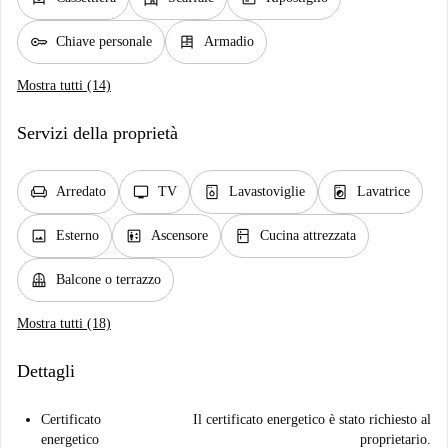
key
dresser
Chiave personale
Armadio
Mostra tutti (14)
Servizi della proprietà
chair
tv
dishwasher_gen
local_laundry_service
Arredato
TV
Lavastoviglie
Lavatrice
image
elevator
kitchen
Esterno
Ascensore
Cucina attrezzata
balcony
Balcone o terrazzo
Mostra tutti (18)
Dettagli
Certificato
Il certificato energetico è stato richiesto al
energetico
proprietario.