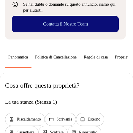
sentiment_very_satisfied
Se hai dubbi o domande su questo annuncio, siamo qui
per aiutarti.
Contatta il Nostro Team
Panoramica
Politica di Cancellazione
Regole di casa
Proprietar
Cosa offre questa proprietà?
La tua stanza (Stanza 1)
water_heater
desk
image
Riscaldamento
Scrivania
Esterno
dresser
shelves
package
Cassettiera
Scaffale
Ripostiglio