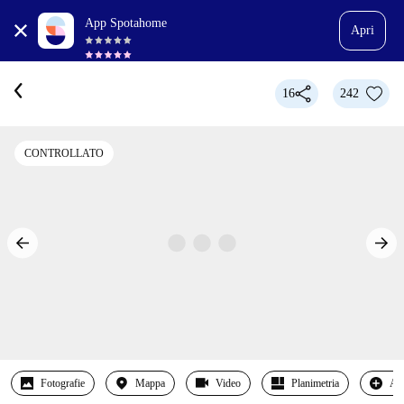
App Spotahome
Apri
16
242
CONTROLLATO
Fotografie
Mappa
Video
Planimetria
Alt