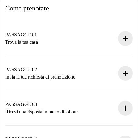
Come prenotare
PASSAGGIO 1
Trova la tua casa
Processo di prenotazione 100% online.
Case e Proprietari verificati.
Hai tutte le informazioni necessarie in anticipo.
PASSAGGIO 2
Invia la tua richiesta di prenotazione
Invia dettagli base del tuo profilo e metodo di pagamento.
Ricorda che non ti addebiteremo nulla finché il proprietario
non accetta.
PASSAGGIO 3
Ricevi una risposta in meno di 24 ore
Il proprietario ha fino a 24 ore per confermare.
Se accettata, ti addebiteremo il pagamento e ti metteremo in