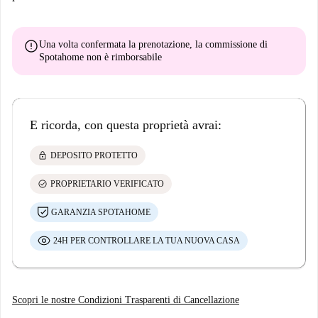
error
Una volta confermata la prenotazione, la commissione di
Spotahome
non è rimborsabile
E ricorda, con questa proprietà avrai:
lock
DEPOSITO PROTETTO
check_circle
PROPRIETARIO VERIFICATO
GARANZIA SPOTAHOME
24H PER CONTROLLARE LA TUA NUOVA CASA
Scopri le nostre Condizioni Trasparenti di Cancellazione