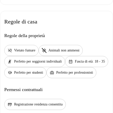
Regole di casa
Regole della proprietà
smoke_free
pet_supplies
Vietato fumare
Animali non ammessi
hail
calendar_month
Perfetto per soggiorni individuali
Fascia di età: 18 - 35
school
business_center
Perfetto per studenti
Perfetto per professionisti
Permessi contrattuali
credit_score
Registrazione residenza consentita