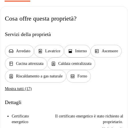
Cosa offre questa proprietà?
Servizi della proprietà
chair
local_laundry_service
window_open
elevator
Arredato
Lavatrice
Interno
Ascensore
kitchen
water_heater
Cucina attrezzata
Caldaia centralizzata
water_heater
oven_gen
Riscaldamento a gas naturale
Forno
Mostra tutti (17)
Dettagli
Certificato
Il certificato energetico è stato richiesto al
energetico
proprietario.