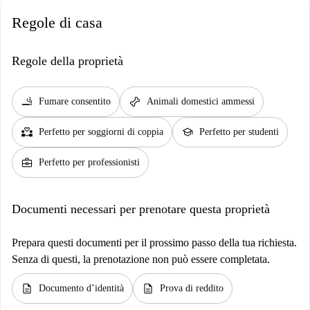
Regole di casa
Regole della proprietà
smoking_rooms
pet_supplies
Fumare consentito
Animali domestici ammessi
partner_heart
school
Perfetto per soggiorni di coppia
Perfetto per studenti
business_center
Perfetto per professionisti
Documenti necessari per prenotare questa proprietà
Prepara questi documenti per il prossimo passo della tua richiesta.
Senza di questi, la prenotazione non può essere completata.
description
description
Documento d’identità
Prova di reddito