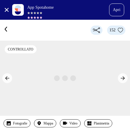
App Spotahome
Apri
9
152
CONTROLLATO
Fotografie
Mappa
Video
Planimetria