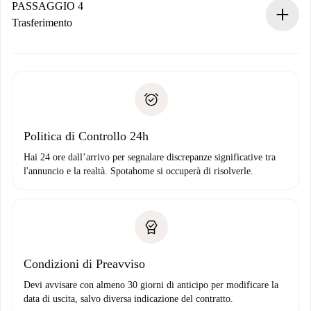
contatto con il proprietario.
PASSAGGIO 4
Se rifiutata: non ti addebiteremo nulla e ti proporremo
Trasferimento
alternative.
Concorda con il proprietario i dettagli del tuo arrivo, ritiro
Documenti richiesti se la proprietà è “
Spotahome plus
”.
delle chiavi, ecc.
Documento d'identità o Passaporto
Spotahome trasferirà il primo pagamento al proprietario
Prova di solvibilità
solo se non segnali problemi.
Domiciliazione del pagamento
Politica di Controllo 24h
Hai 24 ore dall’arrivo per segnalare discrepanze significative tra
l'annuncio e la realtà. Spotahome si occuperà di risolverle.
Condizioni di Preavviso
Devi avvisare con almeno 30 giorni di anticipo per modificare la
data di uscita, salvo diversa indicazione del contratto.