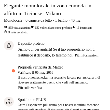
Elegante monolocale in zona comoda in
affitto in Ticinese, Milano
Monolocale
0
camere da letto
1
bagno
40
m2
visibility
favorite
person
865
visualizzazioni
152
volte salvato come preferito
16
interessato
ios_share
9
volte condiviso
Deposito protetto
lock
Siamo qui per aiutarti! Se il tuo proprietario non ti
restituisce il deposito, lo faremo noi.
Più informazioni
proprietà verificata da Matteo
Verificato il
06 mag 2016
Il nostro homechecker ha recensito la casa per assicurarti di
ricevere esattamente quello che vedi nell'annuncio.
Più sulla verifica
Spotahome PLUS
Offre l'esperienza più sicura per i nostri inquilini fornendo
accesso agli standard di sicurezza più elevati e un supporto