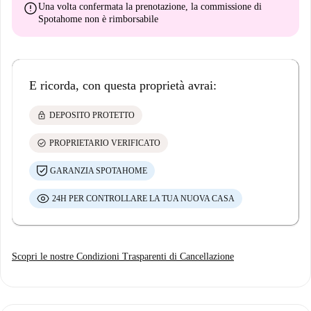
error
Una volta confermata la prenotazione, la commissione di
Spotahome
non è rimborsabile
E ricorda, con questa proprietà avrai:
lock
DEPOSITO PROTETTO
check_circle
PROPRIETARIO VERIFICATO
GARANZIA SPOTAHOME
24H PER CONTROLLARE LA TUA NUOVA CASA
Scopri le nostre Condizioni Trasparenti di Cancellazione