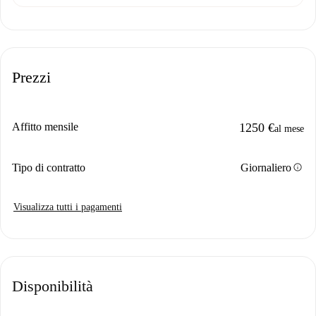
Prezzi
Affitto mensile
1250 €
al mese
info
Tipo di contratto
Giornaliero
Visualizza tutti i pagamenti
Disponibilità