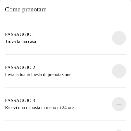
Come prenotare
PASSAGGIO 1
Trova la tua casa
Processo di prenotazione 100% online.
Case e Proprietari verificati.
Hai tutte le informazioni necessarie in anticipo.
PASSAGGIO 2
Invia la tua richiesta di prenotazione
Invia dettagli base del tuo profilo e metodo di pagamento.
Ricorda che non ti addebiteremo nulla finché il proprietario
non accetta.
PASSAGGIO 3
Ricevi una risposta in meno di 24 ore
Il proprietario ha fino a 24 ore per confermare.
Se accettata, ti addebiteremo il pagamento e ti metteremo in