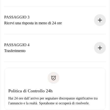
Invia dettagli base del tuo profilo e metodo di pagamento.
Ricorda che non ti addebiteremo nulla finché il proprietario
non accetta.
PASSAGGIO 3
Ricevi una risposta in meno di 24 ore
Il proprietario ha fino a 24 ore per confermare.
Se accettata, ti addebiteremo il pagamento e ti metteremo in
contatto con il proprietario.
PASSAGGIO 4
Se rifiutata: non ti addebiteremo nulla e ti proporremo
Trasferimento
alternative.
Concorda con il proprietario i dettagli del tuo arrivo, ritiro
Documenti richiesti se la proprietà è “
Spotahome plus
”.
delle chiavi, ecc.
Documento d'identità o Passaporto
Spotahome trasferirà il primo pagamento al proprietario
Prova di solvibilità
solo se non segnali problemi.
Domiciliazione del pagamento
Politica di Controllo 24h
Hai 24 ore dall’arrivo per segnalare discrepanze significative tra
l'annuncio e la realtà. Spotahome si occuperà di risolverle.