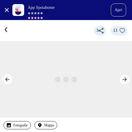
App Spotahome
Apri
3
13
Fotografie
Mappa