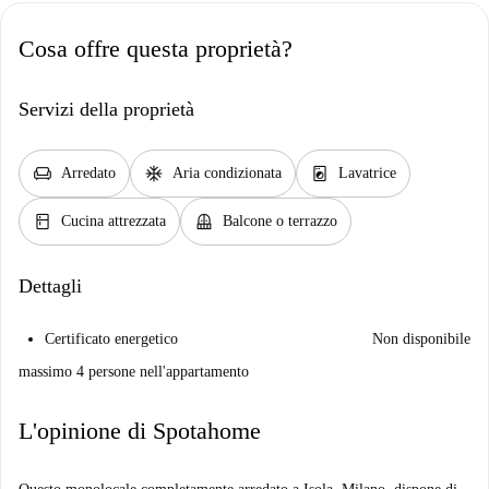
Cosa offre questa proprietà?
Servizi della proprietà
chair
ac_unit
local_laundry_service
Arredato
Aria condizionata
Lavatrice
kitchen
balcony
Cucina attrezzata
Balcone o terrazzo
Dettagli
Certificato energetico
Non disponibile
massimo 4 persone nell'appartamento
L'opinione di Spotahome