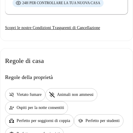
24H PER CONTROLLARE LA TUA NUOVA CASA
Scopri le nostre Condizioni Trasparenti di Cancellazione
Regole di casa
Regole della proprietà
smoke_free
pet_supplies
Vietato fumare
Animali non ammessi
person_add
Ospiti per la notte consentiti
partner_heart
school
Perfetto per soggiorni di coppia
Perfetto per studenti