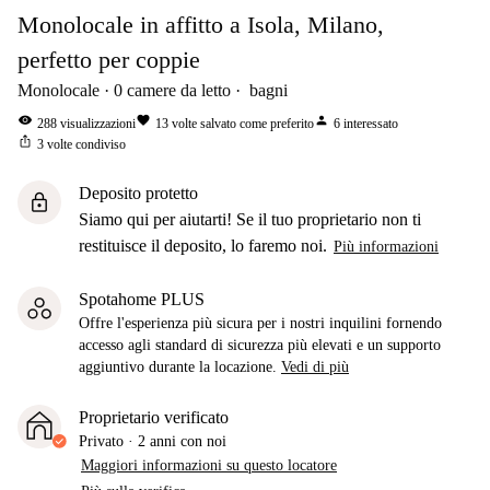
Monolocale in affitto a Isola, Milano,
perfetto per coppie
Monolocale
0
camere da letto
bagni
visibility
favorite
person
288
visualizzazioni
13
volte salvato come preferito
6
interessato
ios_share
3
volte condiviso
Deposito protetto
lock
Siamo qui per aiutarti! Se il tuo proprietario non ti
restituisce il deposito, lo faremo noi.
Più informazioni
Spotahome PLUS
Offre l'esperienza più sicura per i nostri inquilini fornendo
accesso agli standard di sicurezza più elevati e un supporto
aggiuntivo durante la locazione.
Vedi di più
Proprietario verificato
Privato
·
2 anni
con noi
Maggiori informazioni su questo locatore