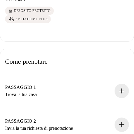
lock
DEPOSITO PROTETTO
SPOTAHOME PLUS
Come prenotare
PASSAGGIO 1
Trova la tua casa
Processo di prenotazione 100% online.
Case e Proprietari verificati.
Hai tutte le informazioni necessarie in anticipo.
PASSAGGIO 2
Invia la tua richiesta di prenotazione