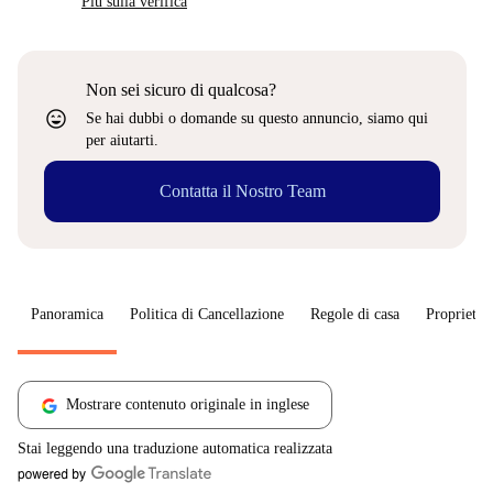
Più sulla verifica
Non sei sicuro di qualcosa?
sentiment_very_satisfied
Se hai dubbi o domande su questo annuncio, siamo qui
per aiutarti.
Contatta il Nostro Team
Panoramica
Politica di Cancellazione
Regole di casa
Proprietar
Mostrare contenuto originale in inglese
Stai leggendo una traduzione automatica realizzata