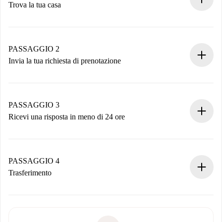
Trova la tua casa
Processo di prenotazione 100% online.
Case e Proprietari verificati.
Hai tutte le informazioni necessarie in anticipo.
PASSAGGIO 2
Invia la tua richiesta di prenotazione
Invia dettagli base del tuo profilo e metodo di pagamento.
Ricorda che non ti addebiteremo nulla finché il proprietario
non accetta.
PASSAGGIO 3
Ricevi una risposta in meno di 24 ore
Il proprietario ha fino a 24 ore per confermare.
Se accettata, ti addebiteremo il pagamento e ti metteremo in
contatto con il proprietario.
PASSAGGIO 4
Se rifiutata: non ti addebiteremo nulla e ti proporremo
Trasferimento
alternative.
Concorda con il proprietario i dettagli del tuo arrivo, ritiro
Documenti richiesti se la proprietà è “
Spotahome plus
”.
delle chiavi, ecc.
Documento d'identità o Passaporto
Spotahome trasferirà il primo pagamento al proprietario
Prova di solvibilità