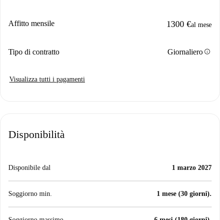
Affitto mensile
1300 €
al mese
info
Tipo di contratto
Giornaliero
Visualizza tutti i pagamenti
Disponibilità
Disponibile dal
1 marzo 2027
Soggiorno min.
1 mese (30 giorni).
Soggiorno massimo
6 mesi (180 giorni).