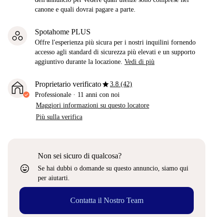
canone e quali dovrai pagare a parte.
Spotahome PLUS
Offre l'esperienza più sicura per i nostri inquilini fornendo
accesso agli standard di sicurezza più elevati e un supporto
aggiuntivo durante la locazione.
Vedi di più
star
Proprietario verificato
3.8 (42)
Professionale
·
11 anni
con noi
Maggiori informazioni su questo locatore
Più sulla verifica
Non sei sicuro di qualcosa?
sentiment_very_satisfied
Se hai dubbi o domande su questo annuncio, siamo qui
per aiutarti.
Contatta il Nostro Team