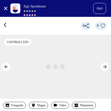
App Spotahome
Apri
6
8
CONTROLLATO
Fotografie
Mappa
Video
Planimetria