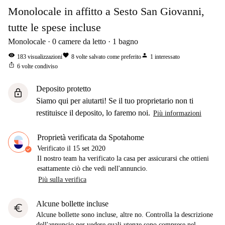
Monolocale in affitto a Sesto San Giovanni,
tutte le spese incluse
Monolocale
0
camere da letto
1
bagno
visibility
favorite
person
183
visualizzazioni
8
volte salvato come preferito
1
interessato
ios_share
6
volte condiviso
Deposito protetto
lock
Siamo qui per aiutarti! Se il tuo proprietario non ti
restituisce il deposito, lo faremo noi.
Più informazioni
Proprietà verificata da Spotahome
Verificato il
15 set 2020
Il nostro team ha verificato la casa per assicurarsi che ottieni
esattamente ciò che vedi nell'annuncio.
Più sulla verifica
Alcune bollette incluse
euro
Alcune bollette sono incluse, altre no. Controlla la descrizione
dell'annuncio per vedere quali utenze sono comprese nel