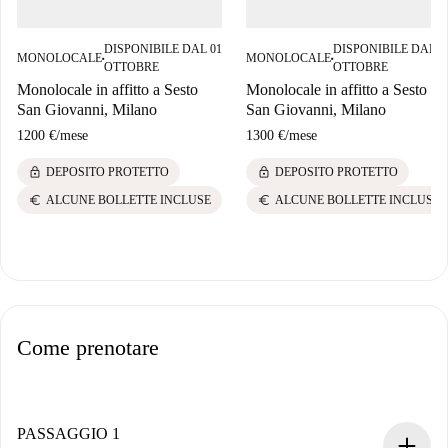
DISPONIBILE DAL 01
DISPONIBILE DAL 0
MONOLOCALE
MONOLOCALE
■
■
OTTOBRE
OTTOBRE
Monolocale in affitto a Sesto
Monolocale in affitto a Sesto
San Giovanni, Milano
San Giovanni, Milano
1200 €
/
mese
1300 €
/
mese
lock
lock
DEPOSITO PROTETTO
DEPOSITO PROTETTO
euro
euro
ALCUNE BOLLETTE INCLUSE
ALCUNE BOLLETTE INCLUSE
Come prenotare
PASSAGGIO 1