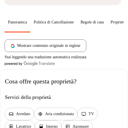
Panoramica
Politica di Cancellazione
Regole di casa
Proprietar
Mostrare contenuto originale in inglese
Stai leggendo una traduzione automatica realizzata
Cosa offre questa proprietà?
Servizi della proprietà
chair
ac_unit
tv
Arredato
Aria condizionata
TV
local_laundry_service
window_open
elevator
Lavatrice
Interno
Ascensore