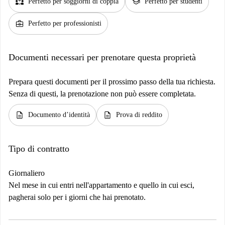
partner_heart
school
Perfetto per soggiorni di coppia
Perfetto per studenti
business_center
Perfetto per professionisti
Documenti necessari per prenotare questa proprietà
Prepara questi documenti per il prossimo passo della tua richiesta.
Senza di questi, la prenotazione non può essere completata.
description
description
Documento d’identità
Prova di reddito
Tipo di contratto
Giornaliero
Nel mese in cui entri nell'appartamento e quello in cui esci,
pagherai solo per i giorni che hai prenotato.