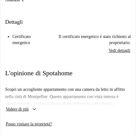
Dettagli
Certificato
Il certificato energetico è stato richiesto al
energetico
proprietario.
Vedi dettagli
L'opinione di Spotahome
Scopri un accogliente appartamento con una camera da letto in affitto
nella città di Montpellier. Questo appartamento con vista interna è
completamente arredato e dotato di riscaldamento centralizzato,
keyboard_arrow_down
Vedere di più
rendendolo un ambiente confortevole tutto l'anno. Acqua e servizi di
pulizia sono inclusi nell'affitto per una maggiore comodità, e agli
Posso visitare la proprietà?
inquilini è consentito fumare e ospitare ospiti durante la notte. Gli
animali domestici non sono ammessi. La connessione internet non è