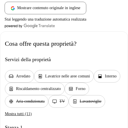
Mostrare contenuto originale in inglese
Stai leggendo una traduzione automatica realizzata
Cosa offre questa proprietà?
Servizi della proprietà
chair
local_laundry_service
window_open
Arredato
Lavatrice nelle aree comuni
Interno
water_heater
oven_gen
Riscaldamento centralizzato
Forno
ac_unit
tv
dishwasher_gen
Aria condizionata
TV
Lavastoviglie
Mostra tutti (11)
Stanza 1