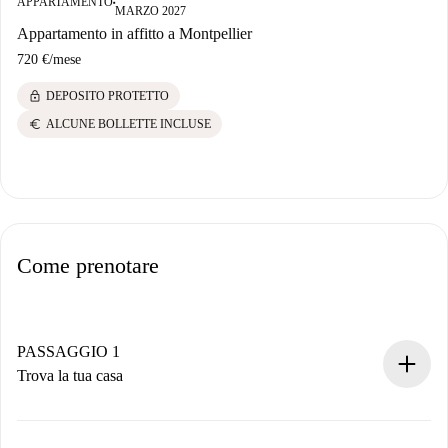
APPARTAMENTO
■
MARZO 2027
Appartamento in affitto a Montpellier
720 €
/
mese
lock
DEPOSITO PROTETTO
euro
ALCUNE BOLLETTE INCLUSE
Come prenotare
PASSAGGIO 1
Trova la tua casa
Processo di prenotazione 100% online.
Case e Proprietari verificati.