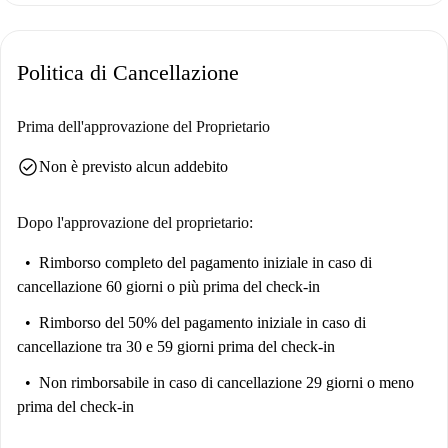
disponibile e l'edificio non dispone di ascensore, ma è disponibile una
lavatrice in comune. Sebbene questa proprietà non sia stata verificata
personalmente da un homechecker di Spotahome, puoi stare certo che
Politica di Cancellazione
tutti i proprietari di Spotahome vengono sottoposti a un rigoroso
processo di verifica per garantire standard di qualità.
Prima dell'approvazione del Proprietario
Situato a Montpellier, questo appartamento è circondato da istituti
check_circle
Non è previsto alcun addebito
scolastici come l'Université de Montpellier IUT de Montpellier e il
Bâtiment P, entrambi raggiungibili a piedi. Per quanto riguarda i
ristoranti, il Cafet Passerelle e il SUBWAY Montpellier Grand M si
Dopo l'approvazione del proprietario:
trovano nelle vicinanze. Anche il supermercato Casino Montpellier
Rimborso completo del pagamento iniziale
in caso di
Ganges è nelle vicinanze per le necessità alimentari, rendendo questa
cancellazione 60 giorni o più prima del check-in
zona comoda per la vita quotidiana.
Rimborso del 50% del pagamento iniziale
in caso di
cancellazione tra 30 e 59 giorni prima del check-in
Non rimborsabile
in caso di cancellazione 29 giorni o meno
prima del check-in