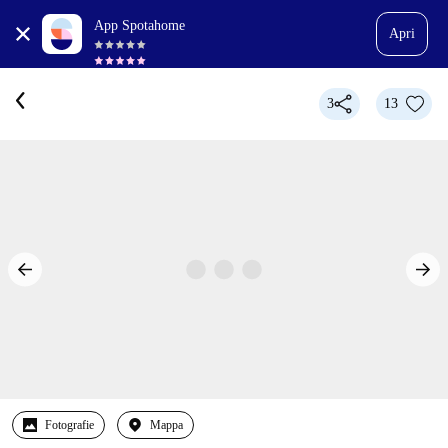
App Spotahome
Apri
3
13
Fotografie
Mappa