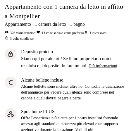
Appartamento con 1 camera da letto in affitto
a Montpellier
Appartamento
1
camera da letto
1
bagno
visibility
favorite
person
326
visualizzazioni
13
volte salvato come preferito
3
interessato
ios_share
3
volte condiviso
Deposito protetto
lock
Siamo qui per aiutarti! Se il tuo proprietario non ti
restituisce il deposito, lo faremo noi.
Più informazioni
Alcune bollette incluse
euro
Alcune bollette sono incluse, altre no. Controlla la descrizione
dell'annuncio per vedere quali utenze sono comprese nel
canone e quali dovrai pagare a parte.
Spotahome PLUS
Offre l'esperienza più sicura per i nostri inquilini fornendo
accesso agli standard di sicurezza più elevati e un supporto
aggiuntivo durante la locazione.
Vedi di più