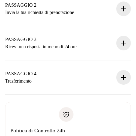
Hai tutte le informazioni necessarie in anticipo.
PASSAGGIO 2
Invia la tua richiesta di prenotazione
Invia dettagli base del tuo profilo e metodo di pagamento.
Ricorda che non ti addebiteremo nulla finché il proprietario
non accetta.
PASSAGGIO 3
Ricevi una risposta in meno di 24 ore
Il proprietario ha fino a 24 ore per confermare.
Se accettata, ti addebiteremo il pagamento e ti metteremo in
contatto con il proprietario.
PASSAGGIO 4
Se rifiutata: non ti addebiteremo nulla e ti proporremo
Trasferimento
alternative.
Concorda con il proprietario i dettagli del tuo arrivo, ritiro
Documenti richiesti se la proprietà è “
Spotahome plus
”.
delle chiavi, ecc.
Documento d'identità o Passaporto
Spotahome trasferirà il primo pagamento al proprietario
Prova di solvibilità
solo se non segnali problemi.
Domiciliazione del pagamento
Politica di Controllo 24h