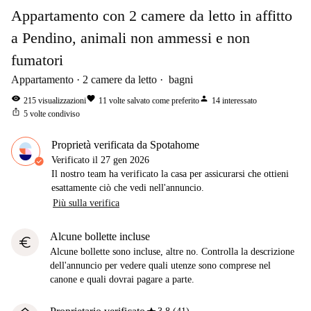
Appartamento con 2 camere da letto in affitto
a Pendino, animali non ammessi e non
fumatori
Appartamento
2
camere da letto
bagni
visibility
favorite
person
215
visualizzazioni
11
volte salvato come preferito
14
interessato
ios_share
5
volte condiviso
Proprietà verificata da Spotahome
Verificato il
27 gen 2026
Il nostro team ha verificato la casa per assicurarsi che ottieni
esattamente ciò che vedi nell'annuncio.
Più sulla verifica
Alcune bollette incluse
euro
Alcune bollette sono incluse, altre no. Controlla la descrizione
dell'annuncio per vedere quali utenze sono comprese nel
canone e quali dovrai pagare a parte.