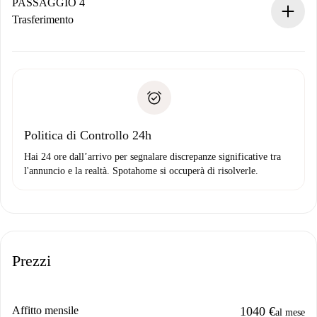
contatto con il proprietario.
PASSAGGIO 4
Se rifiutata: non ti addebiteremo nulla e ti proporremo
Trasferimento
alternative.
Concorda con il proprietario i dettagli del tuo arrivo, ritiro
Documenti richiesti se la proprietà è “
Spotahome plus
”.
delle chiavi, ecc.
Documento d'identità o Passaporto
Spotahome trasferirà il primo pagamento al proprietario
Prova di solvibilità
solo se non segnali problemi.
Domiciliazione del pagamento
Politica di Controllo 24h
Hai 24 ore dall’arrivo per segnalare discrepanze significative tra
l'annuncio e la realtà. Spotahome si occuperà di risolverle.
Prezzi
Affitto mensile
1040 €
al mese