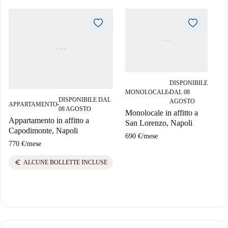
DISPONIBILE
MONOLOCALE
DAL 08
■
DISPONIBILE DAL
AGOSTO
APPARTAMENTO
M
■
08 AGOSTO
Monolocale in affitto a
Appartamento in affitto a
Mo
San Lorenzo, Napoli
Capodimonte, Napoli
Lo
690 €
/
mese
770 €
/
mese
69
euro
e
ALCUNE BOLLETTE INCLUSE