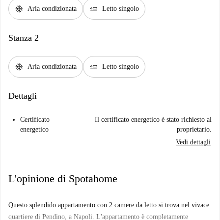
ac_unit
airline_seat_flat
Aria condizionata
Letto singolo
Stanza 2
ac_unit
airline_seat_flat
Aria condizionata
Letto singolo
Dettagli
Certificato
Il certificato energetico è stato richiesto al
energetico
proprietario.
Vedi dettagli
L'opinione di Spotahome
Questo splendido appartamento con 2 camere da letto si trova nel vivace
quartiere di Pendino, a Napoli. L'appartamento è completamente