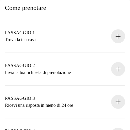
Come prenotare
PASSAGGIO 1
Trova la tua casa
Processo di prenotazione 100% online.
Case e Proprietari verificati.
Hai tutte le informazioni necessarie in anticipo.
PASSAGGIO 2
Invia la tua richiesta di prenotazione
Invia dettagli base del tuo profilo e metodo di pagamento.
Ricorda che non ti addebiteremo nulla finché il proprietario
non accetta.
PASSAGGIO 3
Ricevi una risposta in meno di 24 ore
Il proprietario ha fino a 24 ore per confermare.
Se accettata, ti addebiteremo il pagamento e ti metteremo in