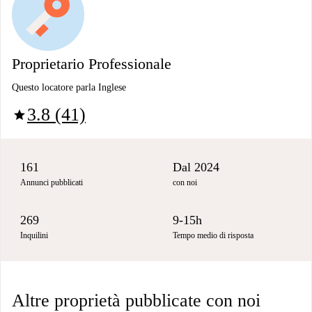
Proprietario Professionale
Questo locatore parla Inglese
3.8 (41)
star
161
Dal 2024
Annunci pubblicati
con noi
269
9-15h
Inquilini
Tempo medio di risposta
Altre proprietà pubblicate con noi