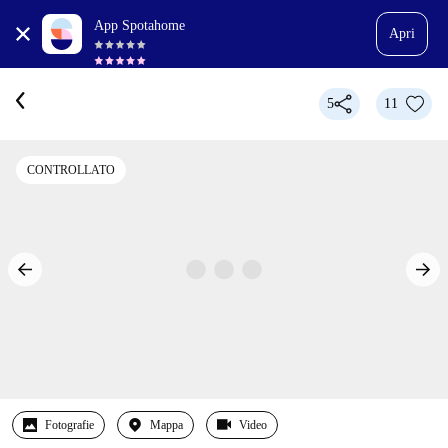
App Spotahome
Apri
5
11
CONTROLLATO
Fotografie
Mappa
Video