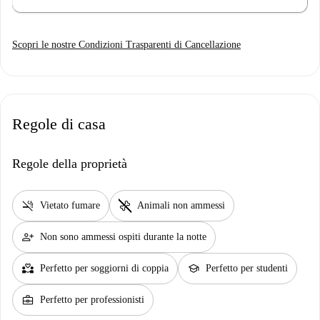
Scopri le nostre Condizioni Trasparenti di Cancellazione
Regole di casa
Regole della proprietà
smoke_free
pet_supplies
Vietato fumare
Animali non ammessi
person_add
Non sono ammessi ospiti durante la notte
partner_heart
school
Perfetto per soggiorni di coppia
Perfetto per studenti
business_center
Perfetto per professionisti