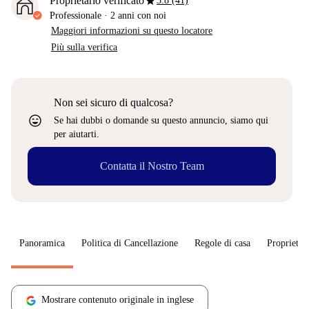
star
Proprietario verificato
3.8 (41)
Professionale
·
2 anni
con noi
Maggiori informazioni su questo locatore
Più sulla verifica
Non sei sicuro di qualcosa?
sentiment_very_satisfied
Se hai dubbi o domande su questo annuncio, siamo qui
per aiutarti.
Contatta il Nostro Team
Panoramica
Politica di Cancellazione
Regole di casa
Proprietar
Mostrare contenuto originale in inglese