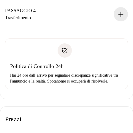
Se accettata, ti addebiteremo il pagamento e ti metteremo in
contatto con il proprietario.
PASSAGGIO 4
Se rifiutata: non ti addebiteremo nulla e ti proporremo
Trasferimento
alternative.
Concorda con il proprietario i dettagli del tuo arrivo, ritiro
Documenti richiesti se la proprietà è “
Spotahome plus
”.
delle chiavi, ecc.
Documento d'identità o Passaporto
Spotahome trasferirà il primo pagamento al proprietario
Prova di solvibilità
solo se non segnali problemi.
Domiciliazione del pagamento
Politica di Controllo 24h
Hai 24 ore dall’arrivo per segnalare discrepanze significative tra
l'annuncio e la realtà. Spotahome si occuperà di risolverle.
Prezzi