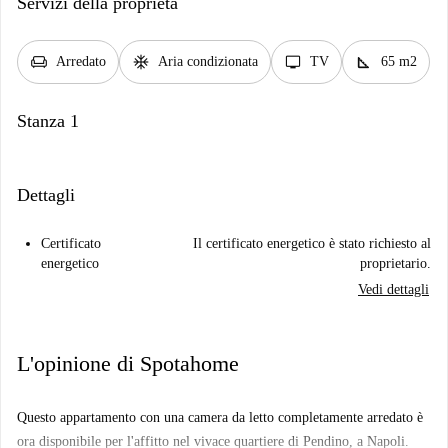
Servizi della proprietà
chair
ac_unit
tv
square_foot
Arredato
Aria condizionata
TV
65 m2
Stanza 1
Dettagli
Certificato
Il certificato energetico è stato richiesto al
energetico
proprietario.
Vedi dettagli
L'opinione di Spotahome
Questo appartamento con una camera da letto completamente arredato è
ora disponibile per l'affitto nel vivace quartiere di Pendino, a Napoli.