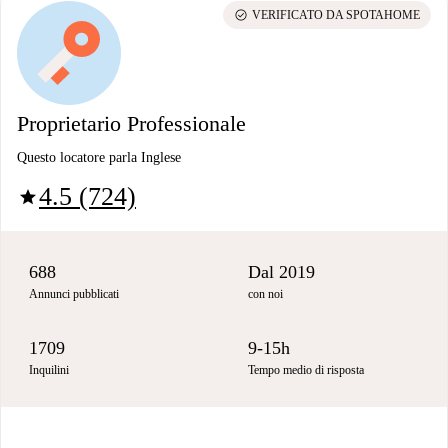
check_circle
VERIFICATO DA SPOTAHOME
Proprietario Professionale
Questo locatore parla Inglese
4.5 (724)
star
688
Dal 2019
Annunci pubblicati
con noi
1709
9-15h
Inquilini
Tempo medio di risposta