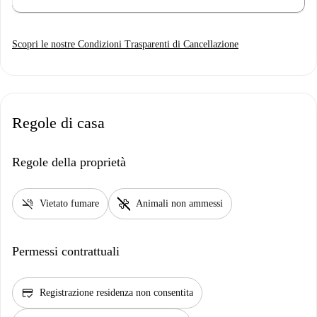
Scopri le nostre Condizioni Trasparenti di Cancellazione
Regole di casa
Regole della proprietà
smoke_free
pet_supplies
Vietato fumare
Animali non ammessi
Permessi contrattuali
credit_score
Registrazione residenza non consentita