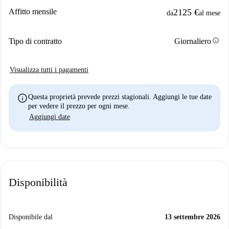
Affitto mensile
2125 €
da
al mese
info
Tipo di contratto
Giornaliero
Visualizza tutti i pagamenti
info
Questa proprietà prevede prezzi stagionali. Aggiungi le tue date
per vedere il prezzo per ogni mese.
Aggiungi date
Disponibilità
Disponibile dal
13 settembre 2026