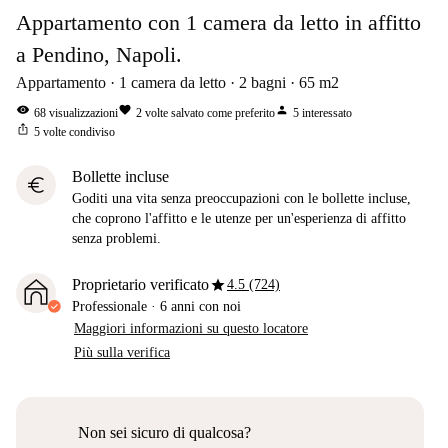
Appartamento con 1 camera da letto in affitto
a Pendino, Napoli.
Appartamento
1
camera da letto
2
bagni
65
m2
visibility
favorite
person
68
visualizzazioni
2
volte salvato come preferito
5
interessato
ios_share
5
volte condiviso
Bollette incluse
euro
Goditi una vita senza preoccupazioni con le bollette incluse,
che coprono l'affitto e le utenze per un'esperienza di affitto
senza problemi.
star
Proprietario verificato
4.5 (724)
Professionale
·
6 anni
con noi
Maggiori informazioni su questo locatore
Più sulla verifica
Non sei sicuro di qualcosa?