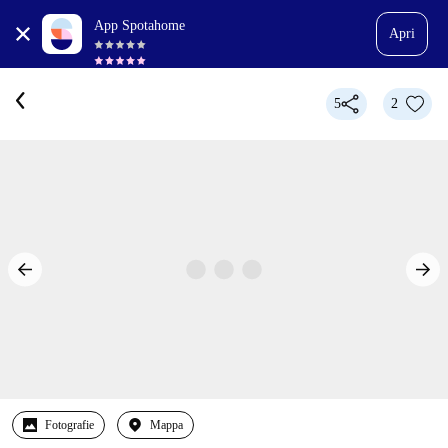
App Spotahome
Apri
5
2
Fotografie
Mappa