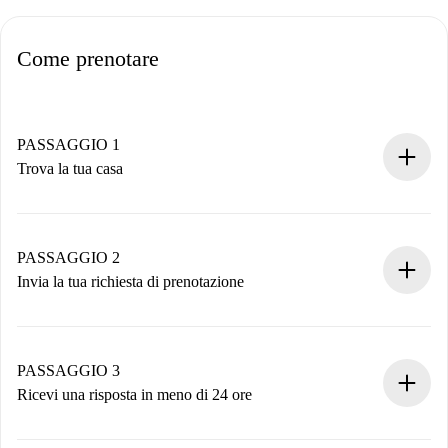
Come prenotare
PASSAGGIO 1
Trova la tua casa
Processo di prenotazione 100% online.
Case e Proprietari verificati.
Hai tutte le informazioni necessarie in anticipo.
PASSAGGIO 2
Invia la tua richiesta di prenotazione
Invia dettagli base del tuo profilo e metodo di pagamento.
Ricorda che non ti addebiteremo nulla finché il proprietario
non accetta.
PASSAGGIO 3
Ricevi una risposta in meno di 24 ore
Il proprietario ha fino a 24 ore per confermare.