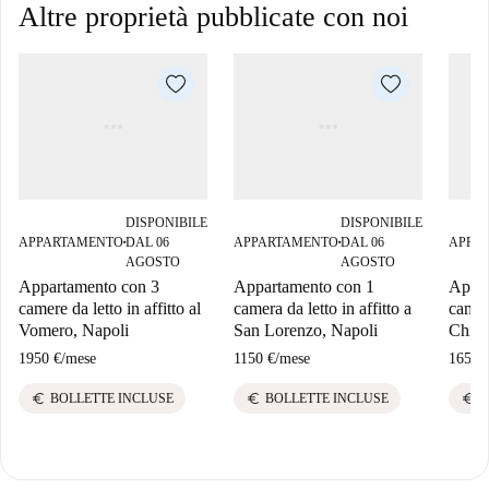
Altre proprietà pubblicate con noi
DISPONIBILE
DISPONIBILE
APPARTAMENTO
DAL 06
APPARTAMENTO
DAL 06
APPA
■
■
AGOSTO
AGOSTO
Appartamento con 3
Appartamento con 1
Appar
camere da letto in affitto al
camera da letto in affitto a
camera
Vomero, Napoli
San Lorenzo, Napoli
Chiai
1950 €
/
mese
1150 €
/
mese
1650 
euro
euro
euro
BOLLETTE INCLUSE
BOLLETTE INCLUSE
B