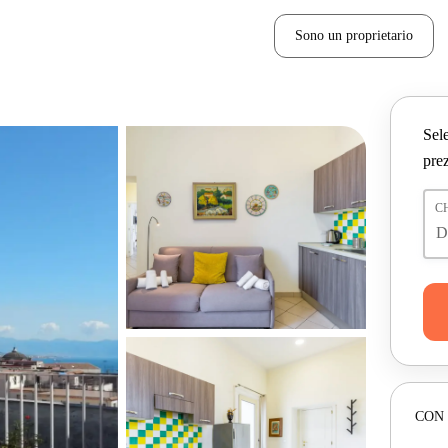
Sono un proprietario
Sele
prez
C
CON