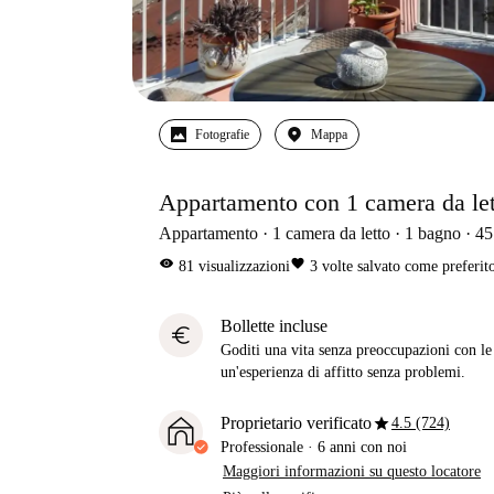
Fotografie
Mappa
Appartamento con 1 camera da lett
Appartamento
1
camera da letto
1
bagno
45
visibility
favorite
81
visualizzazioni
3
volte salvato come preferit
Bollette incluse
euro
Goditi una vita senza preoccupazioni con le b
un'esperienza di affitto senza problemi.
star
Proprietario verificato
4.5 (724)
Professionale
·
6 anni
con noi
Maggiori informazioni su questo locatore