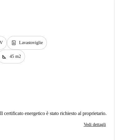
dishwasher_gen
V
Lavastoviglie
square_foot
45 m2
Il certificato energetico è stato richiesto al proprietario.
Vedi dettagli