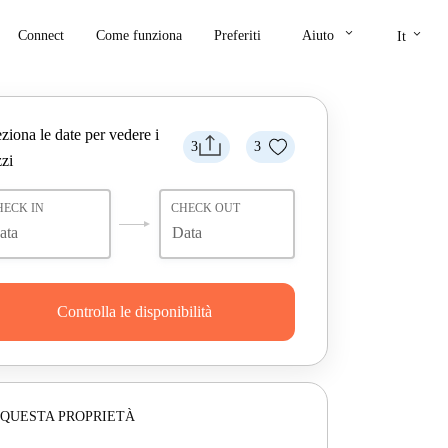
keyboard_arrow_down
keyboard_arrow_down
Connect
Come funziona
Preferiti
Aiuto
It
ziona le date per vedere i
3
3
zi
HECK IN
CHECK OUT
Controlla le disponibilità
 QUESTA PROPRIETÀ