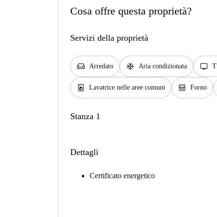
Cosa offre questa proprietà?
Servizi della proprietà
chair
ac_unit
tv
Arredato
Aria condizionata
T
local_laundry_service
oven_gen
Lavatrice nelle aree comuni
Forno
Stanza 1
Dettagli
Certificato energetico