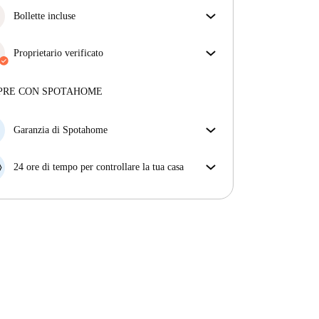
Bollette incluse
Goditi una vita senza preoccupazioni con le bollette
incluse, che coprono l'affitto e le utenze per
Proprietario verificato
un'esperienza di affitto senza problemi.
Professionale
·
6 anni
con noi
Maggiori informazioni su questo locatore
PRE CON SPOTAHOME
Più sulla verifica
Garanzia di Spotahome
Se il proprietario di casa cancella la tua prenotazione
con breve preavviso, noi A) ti pagheremo un hotel e
24 ore di tempo per controllare la tua casa
ti aiuteremo a trovare un'altra nuova sistemazione, o
Se l'appartamento non è come te lo aspettavi
B) ti rimborseremo totalmente
dall'annuncio, faccelo sapere entro le prime 24 ore
dall'entrata e ci impegneremo per trovare una
soluzione.