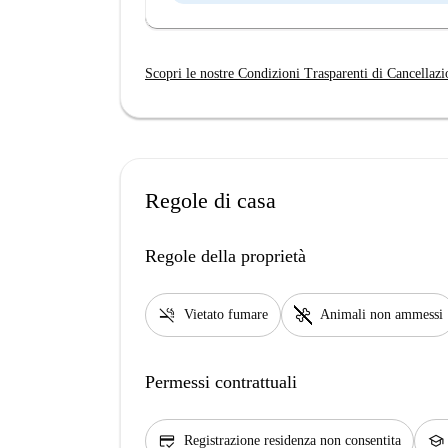
Scopri le nostre Condizioni Trasparenti di Cancellazi
Regole di casa
Regole della proprietà
smoke_free
pet_supplies
Vietato fumare
Animali non ammessi
Permessi contrattuali
credit_score
school
Registrazione residenza non consentita