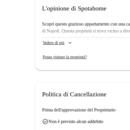
L'opinione di Spotahome
Scopri questo grazioso appartamento con una came
di Napoli. Questa proprietà si trova vicino a dive
comoda base per esplorare il ricco patrimonio c
keyboard_arrow_down
Vedere di più
stato verificato personalmente da un agente immo
proprietari di immobili Spotahome vengono sotto
Posso visitare la proprietà?
Il quartiere Avvocata ospita numerose attrazioni
Partenope di Francesco Bosoletti e la Chiesa di S
posizione perfetta per chi desidera immergersi nel
Politica di Cancellazione
Prima dell'approvazione del Proprietario
check_circle
Non è previsto alcun addebito