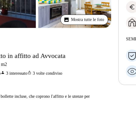
euro
Mostra tutte le foto
SEM
o in affitto ad Avvocata
m2
person
ios_share
o
3
interessato
3
volte condiviso
ollette incluse, che coprono l'affitto e le utenze per