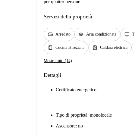
per quattro persone
Servizi della proprietà
chair
ac_unit
tv
Arredato
Aria condizionata
T
kitchen
water_heater
Cucina attrezzata
Caldaia elettrica
Mostra tutti (14)
Dettagli
Certificato energetico
Tipo di proprietà: monolocale
Ascensore: no