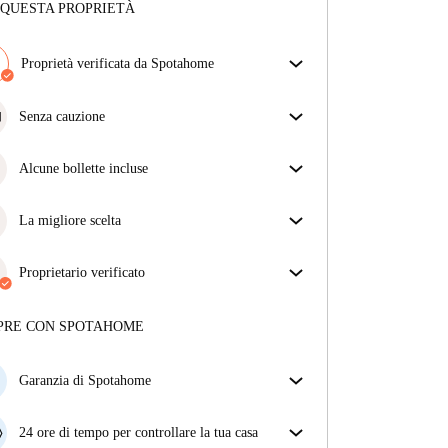
 QUESTA PROPRIETÀ
Proprietà verificata da Spotahome
Il nostro team ha verificato la casa per assicurarsi che
ottieni esattamente ciò che vedi nell'annuncio.
Senza cauzione
Più sulla verifica
Semplifica il tuo budget con la nostra opzione di
trasloco senza deposito.
Alcune bollette incluse
Alcune bollette sono incluse, altre no. Controlla la
descrizione dell'annuncio per vedere quali utenze
La migliore scelta
sono comprese nel canone e quali dovrai pagare a
Proprietà selezionate per te con prezzi fantastici,
parte.
disponibilità e qualità di alto livello.
Proprietario verificato
Privato
·
1 anni
con noi
Maggiori informazioni su questo locatore
PRE CON SPOTAHOME
Più sulla verifica
Garanzia di Spotahome
Se il proprietario di casa cancella la tua prenotazione
con breve preavviso, noi A) ti pagheremo un hotel e
24 ore di tempo per controllare la tua casa