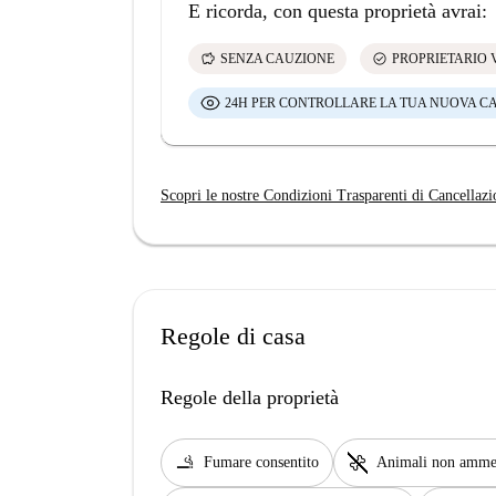
E ricorda, con questa proprietà avrai:
savings
check_circle
SENZA CAUZIONE
PROPRIETARIO 
24H PER CONTROLLARE LA TUA NUOVA C
Scopri le nostre Condizioni Trasparenti di Cancellazi
Regole di casa
Regole della proprietà
smoking_rooms
pet_supplies
Fumare consentito
Animali non amme