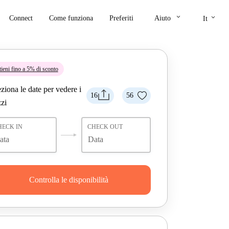
keyboard_arrow_down
keyboard_arrow_down
Connect
Come funziona
Preferiti
Aiuto
It
tieni fino a 5% di sconto
ziona le date per vedere i
16
56
zi
HECK IN
CHECK OUT
Controlla le disponibilità