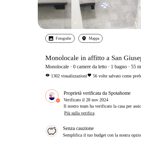
Fotografie
Mappa
Monolocale in affitto a San Giuse
Monolocale
0
camere da letto
1
bagno
55
m
visibility
favorite
1302
visualizzazioni
56
volte salvato come pref
Proprietà verificata da Spotahome
Verificato il
28 nov 2024
Il nostro team ha verificato la casa per assi
Più sulla verifica
Senza cauzione
Semplifica il tuo budget con la nostra opzio