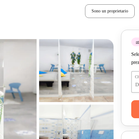
Sono un proprietario
ot
Sele
prez
C