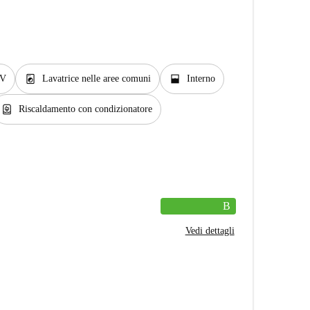
local_laundry_service
window_open
V
Lavatrice nelle aree comuni
Interno
water_heater
Riscaldamento con condizionatore
B
Vedi dettagli