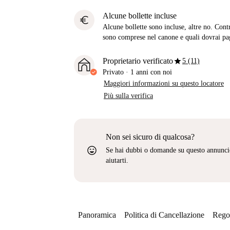
Alcune bollette incluse
euro
Alcune bollette sono incluse, altre no. Cont
sono comprese nel canone e quali dovrai pag
star
Proprietario verificato
5 (11)
Privato
·
1 anni
con noi
Maggiori informazioni su questo locatore
Più sulla verifica
Non sei sicuro di qualcosa?
sentiment_very_satisfied
Se hai dubbi o domande su questo annunci
aiutarti.
Panoramica
Politica di Cancellazione
Regol