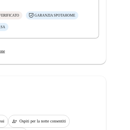
VERIFICATO
GARANZIA SPOTAHOME
ASA
one
person_add
ssi
Ospiti per la notte consentiti