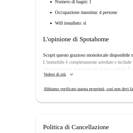
Numero di bagni: 1
Occupazione massima: 4 persone
Wifi installato: sì
L'opinione di Spotahome
Scopri questo grazioso monolocale disponibile n
L'immobile è completamente arredato e include 
climatizzazione autonomo per il tuo comfort. È 
keyboard_arrow_down
Vedere di più
studenti. Spotahome ha verificato personalmente q
Situato nel cuore di San Giuseppe, questo monol
Abbiamo verificato questa proprietà, così non devi fa
numerosi punti di interesse. La Facoltà di Archit
vicinanze, rendendolo uno spazio abitativo ideale
come la Fontana di Carlo II e la Fontana di Mont
pasto in ristoranti come il Caffè del Centro Stor
sapori italiani al Tandem Piazza del Gesù.
Politica di Cancellazione