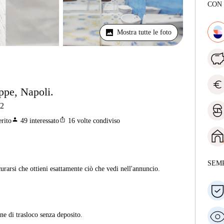
CON
Mostra tutte le foto
euro
ppe, Napoli.
2
person
ios_share
erito
49
interessato
16
volte condiviso
SEM
curarsi che ottieni esattamente ciò che vedi nell'annuncio.
ne di trasloco senza deposito.