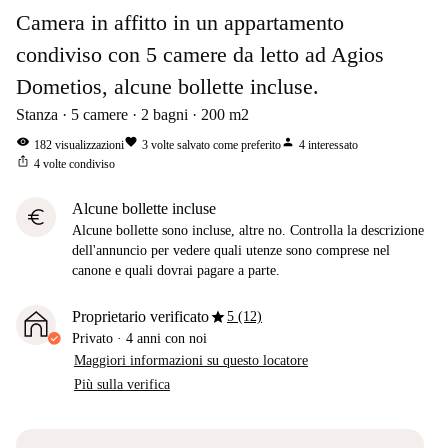
Camera in affitto in un appartamento
condiviso con 5 camere da letto ad Agios
Dometios, alcune bollette incluse.
Stanza
5
camere
2
bagni
200
m2
visibility
favorite
person
182
visualizzazioni
3
volte salvato come preferito
4
interessato
ios_share
4
volte condiviso
Alcune bollette incluse
euro
Alcune bollette sono incluse, altre no. Controlla la descrizione
dell'annuncio per vedere quali utenze sono comprese nel
canone e quali dovrai pagare a parte.
star
Proprietario verificato
5 (12)
Privato
·
4 anni
con noi
Maggiori informazioni su questo locatore
Più sulla verifica