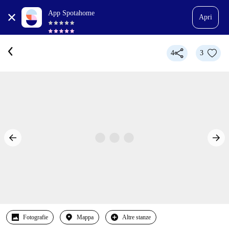
App Spotahome
Apri
4
3
Fotografie
Mappa
Altre stanze