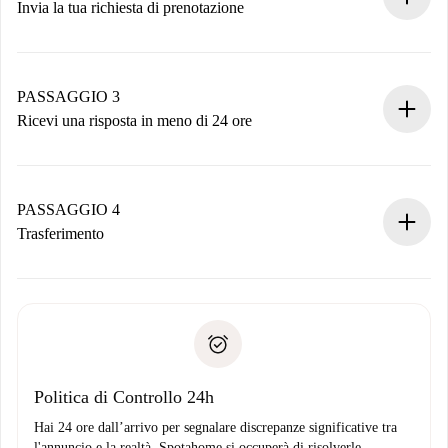
Invia la tua richiesta di prenotazione
Invia dettagli base del tuo profilo e metodo di pagamento.
Ricorda che non ti addebiteremo nulla finché il proprietario
non accetta.
PASSAGGIO 3
Ricevi una risposta in meno di 24 ore
Il proprietario ha fino a 24 ore per confermare.
Se accettata, ti addebiteremo il pagamento e ti metteremo in
contatto con il proprietario.
PASSAGGIO 4
Se rifiutata: non ti addebiteremo nulla e ti proporremo
Trasferimento
alternative.
Concorda con il proprietario i dettagli del tuo arrivo, ritiro
Documenti richiesti se la proprietà è “
Spotahome plus
”.
delle chiavi, ecc.
Documento d'identità o Passaporto
Spotahome trasferirà il primo pagamento al proprietario
Prova di solvibilità
solo se non segnali problemi.
Domiciliazione del pagamento
Politica di Controllo 24h
Hai 24 ore dall’arrivo per segnalare discrepanze significative tra
l'annuncio e la realtà. Spotahome si occuperà di risolverle.