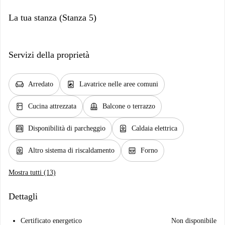
La tua stanza (Stanza 5)
Servizi della proprietà
chair
local_laundry_service
Arredato
Lavatrice nelle aree comuni
kitchen
balcony
Cucina attrezzata
Balcone o terrazzo
garage
water_heater
Disponibilità di parcheggio
Caldaia elettrica
water_heater
oven_gen
Altro sistema di riscaldamento
Forno
Mostra tutti (13)
Dettagli
Certificato energetico
Non disponibile