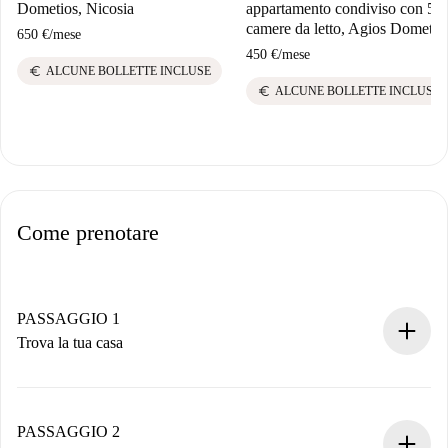
Dometios, Nicosia
appartamento condiviso con 5
camere da letto, Agios Dometio
650 €
/
mese
450 €
/
mese
euro
ALCUNE BOLLETTE INCLUSE
euro
ALCUNE BOLLETTE INCLUSE
Come prenotare
PASSAGGIO 1
Trova la tua casa
Processo di prenotazione 100% online.
Case e Proprietari verificati.
Hai tutte le informazioni necessarie in anticipo.
PASSAGGIO 2