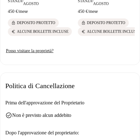
STANZA
STANZA
■
■
AGOSTO
AGOSTO
450 €
/
mese
450 €
/
mese
lock
lock
DEPOSITO PROTETTO
DEPOSITO PROTETTO
euro
euro
ALCUNE BOLLETTE INCLUSE
ALCUNE BOLLETTE INCLUSE
Posso visitare la proprietà?
Politica di Cancellazione
Prima dell'approvazione del Proprietario
check_circle
Non è previsto alcun addebito
Dopo l'approvazione del proprietario: