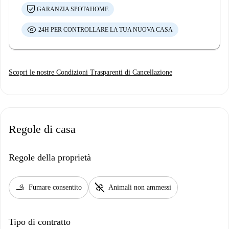
GARANZIA SPOTAHOME
24H PER CONTROLLARE LA TUA NUOVA CASA
Scopri le nostre Condizioni Trasparenti di Cancellazione
Regole di casa
Regole della proprietà
smoking_rooms
pet_supplies
Fumare consentito
Animali non ammessi
Tipo di contratto