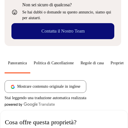
Non sei sicuro di qualcosa?
sentiment_very_satisfied
Se hai dubbi o domande su questo annuncio, siamo qui
per aiutarti.
Contatta il Nostro Team
Panoramica
Politica di Cancellazione
Regole di casa
Proprietar
Mostrare contenuto originale in inglese
Stai leggendo una traduzione automatica realizzata
Cosa offre questa proprietà?