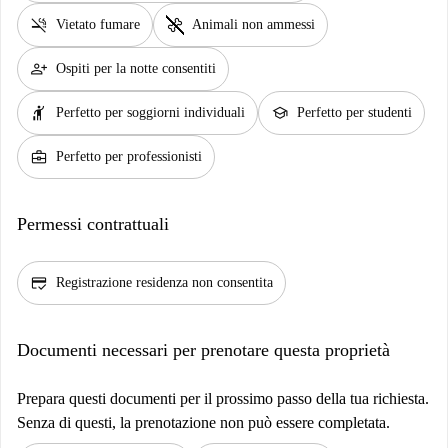
smoke_free
pet_supplies
Vietato fumare
Animali non ammessi
person_add
Ospiti per la notte consentiti
hail
school
Perfetto per soggiorni individuali
Perfetto per studenti
business_center
Perfetto per professionisti
Permessi contrattuali
credit_score
Registrazione residenza non consentita
Documenti necessari per prenotare questa proprietà
Prepara questi documenti per il prossimo passo della tua richiesta.
Senza di questi, la prenotazione non può essere completata.