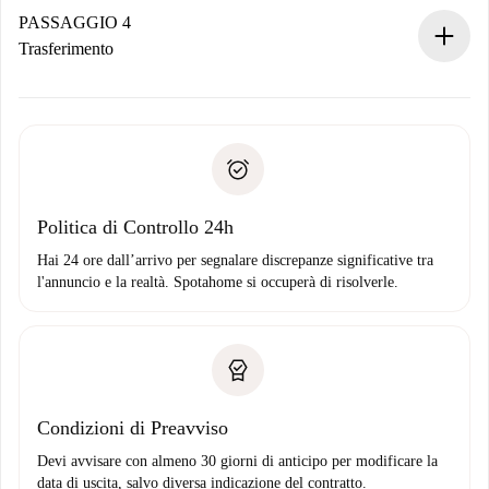
contatto con il proprietario.
PASSAGGIO 4
Se rifiutata: non ti addebiteremo nulla e ti proporremo
Trasferimento
alternative.
Concorda con il proprietario i dettagli del tuo arrivo, ritiro
Documenti richiesti se la proprietà è “
Spotahome plus
”.
delle chiavi, ecc.
Documento d'identità o Passaporto
Spotahome trasferirà il primo pagamento al proprietario
Prova di solvibilità
solo se non segnali problemi.
Domiciliazione del pagamento
Politica di Controllo 24h
Hai 24 ore dall’arrivo per segnalare discrepanze significative tra
l'annuncio e la realtà. Spotahome si occuperà di risolverle.
Condizioni di Preavviso
Devi avvisare con almeno 30 giorni di anticipo per modificare la
data di uscita, salvo diversa indicazione del contratto.