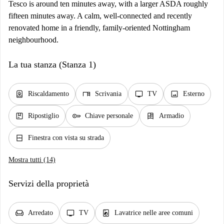
Tesco is around ten minutes away, with a larger ASDA roughly
fifteen minutes away. A calm, well-connected and recently
renovated home in a friendly, family-oriented Nottingham
neighbourhood.
La tua stanza (Stanza 1)
water_heater
desk
tv
image
Riscaldamento
Scrivania
TV
Esterno
package
key
dresser
Ripostiglio
Chiave personale
Armadio
window_closed
Finestra con vista su strada
Mostra tutti (14)
Servizi della proprietà
chair
tv
local_laundry_service
Arredato
TV
Lavatrice nelle aree comuni