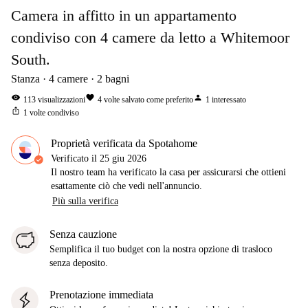
Camera in affitto in un appartamento
condiviso con 4 camere da letto a Whitemoor
South.
Stanza
4
camere
2
bagni
visibility
favorite
person
113
visualizzazioni
4
volte salvato come preferito
1
interessato
ios_share
1
volte condiviso
Proprietà verificata da Spotahome
Verificato il
25 giu 2026
Il nostro team ha verificato la casa per assicurarsi che ottieni
esattamente ciò che vedi nell'annuncio.
Più sulla verifica
Senza cauzione
Semplifica il tuo budget con la nostra opzione di trasloco
senza deposito.
Prenotazione immediata