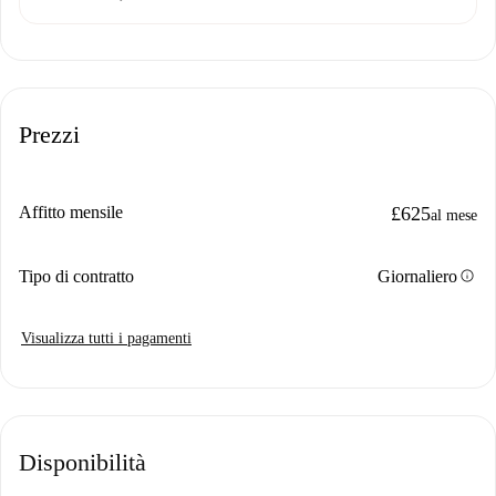
Prezzi
Affitto mensile
£625
al mese
info
Tipo di contratto
Giornaliero
Visualizza tutti i pagamenti
Disponibilità