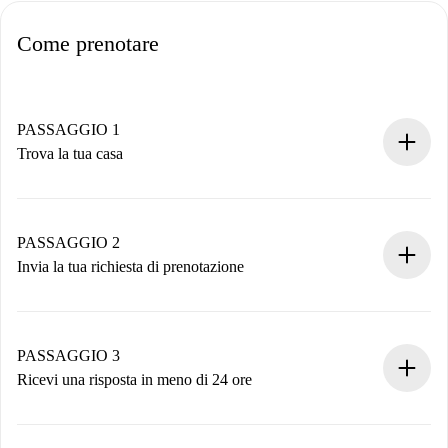
Come prenotare
PASSAGGIO 1
Trova la tua casa
Processo di prenotazione 100% online.
Case e Proprietari verificati.
Hai tutte le informazioni necessarie in anticipo.
PASSAGGIO 2
Invia la tua richiesta di prenotazione
Invia dettagli base del tuo profilo e metodo di pagamento.
Ricorda che non ti addebiteremo nulla finché il proprietario
non accetta.
PASSAGGIO 3
Ricevi una risposta in meno di 24 ore
Il proprietario ha fino a 24 ore per confermare.
Se accettata, ti addebiteremo il pagamento e ti metteremo in