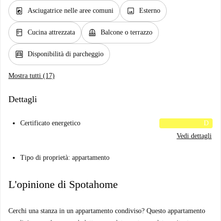
local_laundry_service
image
Asciugatrice nelle aree comuni
Esterno
kitchen
balcony
Cucina attrezzata
Balcone o terrazzo
garage
Disponibilità di parcheggio
Mostra tutti (17)
Dettagli
Certificato energetico
D
Vedi dettagli
Tipo di proprietà: appartamento
L'opinione di Spotahome
Cerchi una stanza in un appartamento condiviso? Questo appartamento