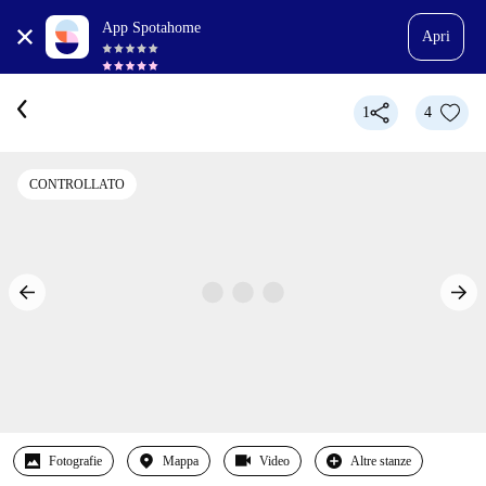
App Spotahome
Apri
1
4
CONTROLLATO
Fotografie
Mappa
Video
Altre stanze