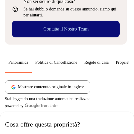
Non sei sicuro di qualcosa?
sentiment_very_satisfied
Se hai dubbi o domande su questo annuncio, siamo qui
per aiutarti.
Contatta il Nostro Team
Panoramica
Politica di Cancellazione
Regole di casa
Proprietar
Mostrare contenuto originale in inglese
Stai leggendo una traduzione automatica realizzata
Cosa offre questa proprietà?