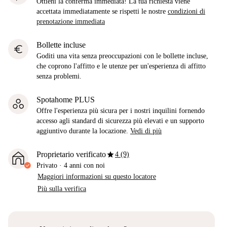
Ottieni la conferma immediata! La tua richiesta viene
accettata immediatamente se rispetti le nostre
condizioni di
prenotazione immediata
Bollette incluse
euro
Goditi una vita senza preoccupazioni con le bollette incluse,
che coprono l'affitto e le utenze per un'esperienza di affitto
senza problemi.
Spotahome PLUS
Offre l'esperienza più sicura per i nostri inquilini fornendo
accesso agli standard di sicurezza più elevati e un supporto
aggiuntivo durante la locazione.
Vedi di più
star
Proprietario verificato
4 (9)
Privato
·
4 anni
con noi
Maggiori informazioni su questo locatore
Più sulla verifica