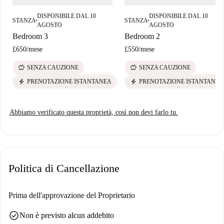
DISPONIBILE DAL 10
DISPONIBILE DAL 10
STANZA
STANZA
■
■
AGOSTO
AGOSTO
Bedroom 3
Bedroom 2
£650
/
mese
£550
/
mese
savings
savings
SENZA CAUZIONE
SENZA CAUZIONE
electric_bolt
electric_bolt
PRENOTAZIONE ISTANTANEA
PRENOTAZIONE ISTANTANEA
Abbiamo verificato questa proprietà, così non devi farlo tu.
Politica di Cancellazione
Prima dell'approvazione del Proprietario
check_circle
Non è previsto alcun addebito