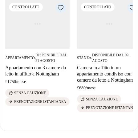
CONTROLLATO
CONTROLLATO
DISPONIBILE DAL
DISPONIBILE DAL 09
APPARTAMENTO
STANZA
■
■
21 AGOSTO
AGOSTO
Appartamento con 3 camere da
Camera in affitto in un
letto in affitto a Nottingham
appartamento condiviso con 4
camere da letto a Nottingham.
£1750
/
mese
£680
/
mese
savings
SENZA CAUZIONE
savings
SENZA CAUZIONE
electric_bolt
PRENOTAZIONE ISTANTANEA
electric_bolt
PRENOTAZIONE ISTANTANEA