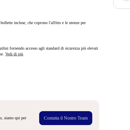
ollette incluse, che coprono l'affitto e le utenze per
quilini fornendo accesso agli standard di sicurezza più elevati
ne.
Vedi di più
Contatta il Nostro Team
o, siamo qui per