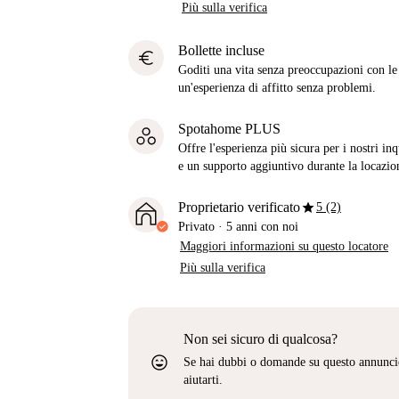
Più sulla verifica
Bollette incluse
euro
Goditi una vita senza preoccupazioni con le b
un'esperienza di affitto senza problemi.
Spotahome PLUS
Offre l'esperienza più sicura per i nostri in
e un supporto aggiuntivo durante la locazio
star
Proprietario verificato
5 (2)
Privato
·
5 anni
con noi
Maggiori informazioni su questo locatore
Più sulla verifica
Non sei sicuro di qualcosa?
sentiment_very_satisfied
Se hai dubbi o domande su questo annunci
aiutarti.