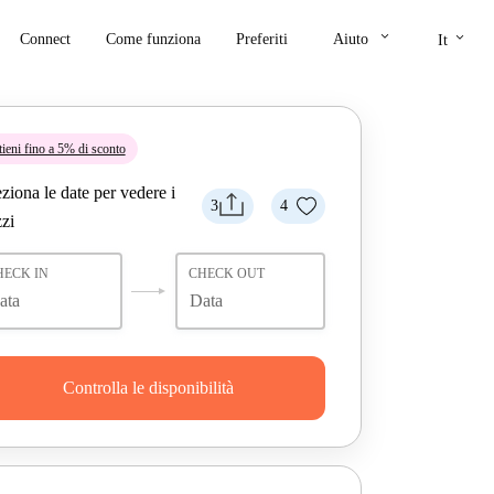
keyboard_arrow_down
keyboard_arrow_down
Connect
Come funziona
Preferiti
Aiuto
It
tieni fino a 5% di sconto
ziona le date per vedere i
3
4
zi
HECK IN
CHECK OUT
Controlla le disponibilità