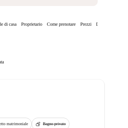
e di casa
Proprietario
Come prenotare
Prezzi
Disponibilità
ata
soap
etto matrimoniale
Bagno privato