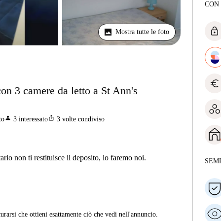
CON
lock
Mostra tutte le foto
euro
con 3 camere da letto a St Ann's
person
ios_share
to
3
interessato
3
volte condiviso
ario non ti restituisce il deposito, lo faremo noi.
SEM
curarsi che ottieni esattamente ciò che vedi nell'annuncio.