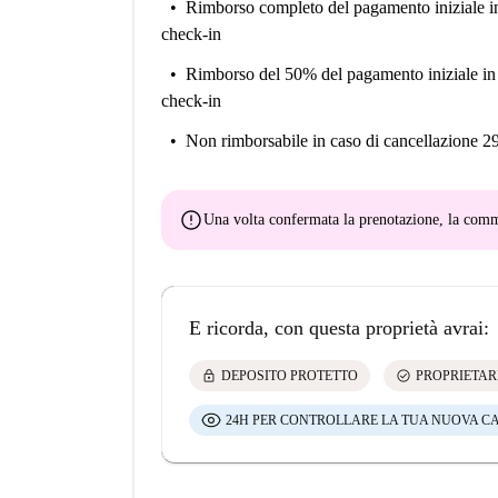
Rimborso completo del pagamento iniziale
i
check-in
Rimborso del 50% del pagamento iniziale
in
check-in
Non rimborsabile
in caso di cancellazione 2
error
Una volta confermata la prenotazione, la co
E ricorda, con questa proprietà avrai:
lock
check_circle
DEPOSITO PROTETTO
PROPRIETAR
24H PER CONTROLLARE LA TUA NUOVA C