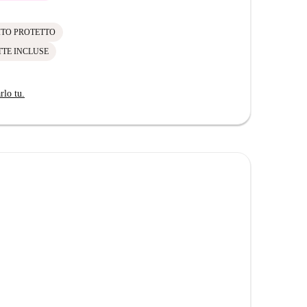
ITO PROTETTO
TTE INCLUSE
rlo tu.