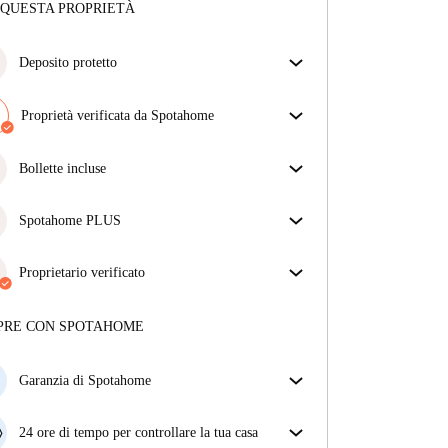
 QUESTA PROPRIETÀ
Deposito protetto
Siamo qui per aiutarti! Se il tuo proprietario non ti
restituisce il deposito, lo faremo noi.
Proprietà verificata da Spotahome
Più informazioni
Il nostro team ha verificato la casa per assicurarsi che
ottieni esattamente ciò che vedi nell'annuncio.
Bollette incluse
Più sulla verifica
Goditi una vita senza preoccupazioni con le bollette
incluse, che coprono l'affitto e le utenze per
Spotahome PLUS
un'esperienza di affitto senza problemi.
Offre l'esperienza più sicura per i nostri inquilini
fornendo accesso agli standard di sicurezza più
Proprietario verificato
elevati e un supporto aggiuntivo durante la
Privato
·
5 anni
con noi
locazione.
Vedi di più
Maggiori informazioni su questo locatore
PRE CON SPOTAHOME
Più sulla verifica
Garanzia di Spotahome
Se il proprietario di casa cancella la tua prenotazione
con breve preavviso, noi A) ti pagheremo un hotel e
24 ore di tempo per controllare la tua casa