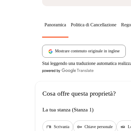
Panoramica
Politica di Cancellazione
Regol
Mostrare contenuto originale in inglese
Stai leggendo una traduzione automatica realizz
Cosa offre questa proprietà?
La tua stanza (Stanza 1)
desk
key
airline_seat_flat
Scrivania
Chiave personale
L