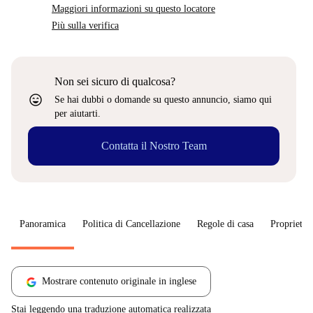
Maggiori informazioni su questo locatore
Più sulla verifica
Non sei sicuro di qualcosa?
sentiment_very_satisfied
Se hai dubbi o domande su questo annuncio, siamo qui
per aiutarti.
Contatta il Nostro Team
Panoramica
Politica di Cancellazione
Regole di casa
Proprietar
Mostrare contenuto originale in inglese
Stai leggendo una traduzione automatica realizzata