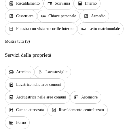
water_heater
desk
window_open
Riscaldamento
Scrivania
Interno
dresser
key
dresser
Cassettiera
Chiave personale
Armadio
window_closed
airline_seat_flat
Finestra con vista su cortile interno
Letto matrimoniale
Mostra tutti (9)
Servizi della proprietà
chair
dishwasher_gen
Arredato
Lavastoviglie
local_laundry_service
Lavatrice nelle aree comuni
local_laundry_service
elevator
Asciugatrice nelle aree comuni
Ascensore
kitchen
water_heater
Cucina attrezzata
Riscaldamento centralizzato
oven_gen
Forno