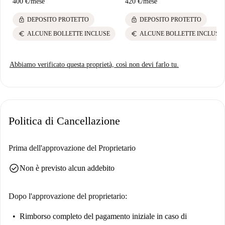
400 €
/
mese
420 €
/
mese
lock
lock
DEPOSITO PROTETTO
DEPOSITO PROTETTO
euro
euro
ALCUNE BOLLETTE INCLUSE
ALCUNE BOLLETTE INCLUSE
Abbiamo verificato questa proprietà, così non devi farlo tu.
Politica di Cancellazione
Prima dell'approvazione del Proprietario
check_circle
Non è previsto alcun addebito
Dopo l'approvazione del proprietario:
Rimborso completo del pagamento iniziale
in caso di