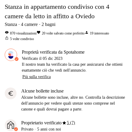
Stanza in appartamento condiviso con 4
camere da letto in affitto a Oviedo
Stanza
4
camere
2
bagni
visibility
favorite
person
870
visualizzazioni
20
volte salvato come preferito
19
interessato
ios_share
5
volte condiviso
Proprietà verificata da Spotahome
Verificato il
05 dic 2023
Il nostro team ha verificato la casa per assicurarsi che ottieni
esattamente ciò che vedi nell'annuncio.
Più sulla verifica
Alcune bollette incluse
euro
Alcune bollette sono incluse, altre no. Controlla la descrizione
dell'annuncio per vedere quali utenze sono comprese nel
canone e quali dovrai pagare a parte.
star
Proprietario verificato
5 (7)
Privato
·
5 anni
con noi