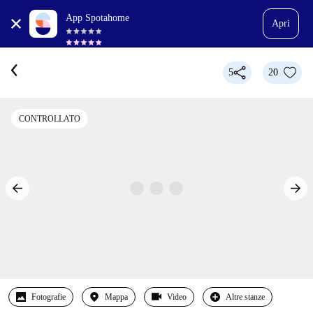
App Spotahome
Apri
5
20
CONTROLLATO
Fotografie
Mappa
Video
Altre stanze