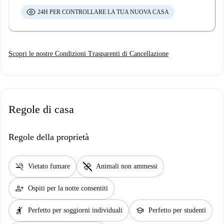
24H PER CONTROLLARE LA TUA NUOVA CASA
Scopri le nostre Condizioni Trasparenti di Cancellazione
Regole di casa
Regole della proprietà
smoke_free
pet_supplies
Vietato fumare
Animali non ammessi
person_add
Ospiti per la notte consentiti
hail
school
Perfetto per soggiorni individuali
Perfetto per studenti