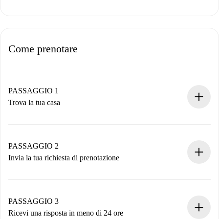
Come prenotare
PASSAGGIO 1
Trova la tua casa
Processo di prenotazione 100% online.
Case e Proprietari verificati.
Hai tutte le informazioni necessarie in anticipo.
PASSAGGIO 2
Invia la tua richiesta di prenotazione
Invia dettagli base del tuo profilo e metodo di pagamento.
Ricorda che non ti addebiteremo nulla finché il proprietario
non accetta.
PASSAGGIO 3
Ricevi una risposta in meno di 24 ore