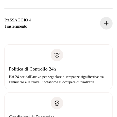
Il proprietario ha fino a 24 ore per confermare.
Se accettata, ti addebiteremo il pagamento e ti metteremo in
contatto con il proprietario.
PASSAGGIO 4
Se rifiutata: non ti addebiteremo nulla e ti proporremo
Trasferimento
alternative.
Concorda con il proprietario i dettagli del tuo arrivo, ritiro
Documenti richiesti se la proprietà è “
Spotahome plus
”.
delle chiavi, ecc.
Documento d'identità o Passaporto
Spotahome trasferirà il primo pagamento al proprietario
Prova di solvibilità
solo se non segnali problemi.
Domiciliazione del pagamento
Politica di Controllo 24h
Hai 24 ore dall’arrivo per segnalare discrepanze significative tra
l'annuncio e la realtà. Spotahome si occuperà di risolverle.