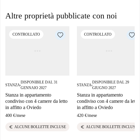
Altre proprietà pubblicate con noi
CONTROLLATO
CONTROLLATO
DISPONIBILE DAL 31
DISPONIBILE DAL 29
STANZA
STANZA
■
■
GENNAIO 2027
GIUGNO 2027
Stanza in appartamento
Stanza in appartamento
condiviso con 4 camere da letto
condiviso con 4 camere da letto
in affitto a Oviedo
in affitto a Oviedo
400 €
/
mese
420 €
/
mese
euro
euro
ALCUNE BOLLETTE INCLUSE
ALCUNE BOLLETTE INCLUSE