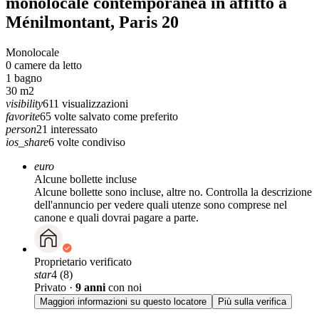
monolocale contemporanea in affitto a
Ménilmontant, Paris 20
Monolocale
0
camere da letto
1
bagno
30
m2
visibility
611
visualizzazioni
favorite
65
volte salvato come preferito
person
21
interessato
ios_share
6
volte condiviso
euro
Alcune bollette incluse
Alcune bollette sono incluse, altre no. Controlla la descrizione
dell'annuncio per vedere quali utenze sono comprese nel
canone e quali dovrai pagare a parte.
Proprietario verificato
star
4 (8)
Privato
·
9 anni
con noi
Maggiori informazioni su questo locatore
Più sulla verifica