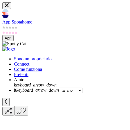
App Spotahome
Apri
Sono un proprietario
Connect
Come funziona
Preferiti
Aiuto
keyboard_arrow_down
it
keyboard_arrow_down
6
65