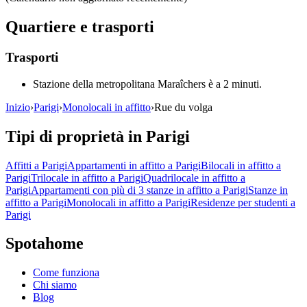
Quartiere e trasporti
Trasporti
Stazione della metropolitana Maraîchers è a 2 minuti.
Inizio
›
Parigi
›
Monolocali in affitto
›
Rue du volga
Tipi di proprietà in Parigi
Affitti a Parigi
Appartamenti in affitto a Parigi
Bilocali in affitto a
Parigi
Trilocale in affitto a Parigi
Quadrilocale in affitto a
Parigi
Appartamenti con più di 3 stanze in affitto a Parigi
Stanze in
affitto a Parigi
Monolocali in affitto a Parigi
Residenze per studenti a
Parigi
Spotahome
Come funziona
Chi siamo
Blog