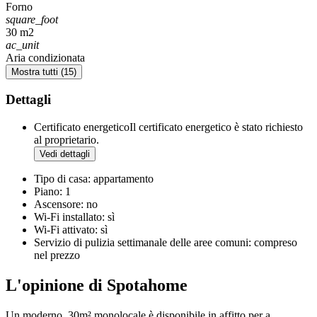
Forno
square_foot
30 m2
ac_unit
Aria condizionata
Mostra tutti (15)
Dettagli
Certificato energetico
Il certificato energetico è stato richiesto
al proprietario.
Vedi dettagli
Tipo di casa: appartamento
Piano: 1
Ascensore: no
Wi-Fi installato: sì
Wi-Fi attivato: sì
Servizio di pulizia settimanale delle aree comuni: compreso
nel prezzo
L'opinione di Spotahome
Un moderno, 30m² monolocale è disponibile in affitto per a