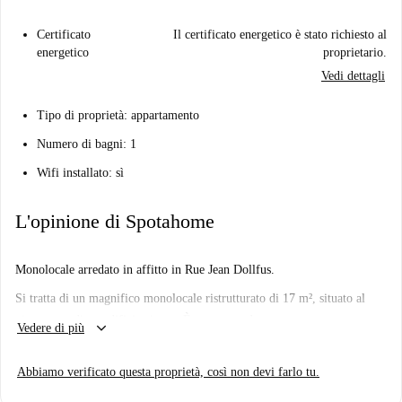
Certificato
Il certificato energetico è stato richiesto al
energetico
proprietario.
Vedi dettagli
Tipo di proprietà: appartamento
Numero di bagni: 1
Wifi installato: sì
L'opinione di Spotahome
Monolocale arredato in affitto in Rue Jean Dollfus.
Si tratta di un magnifico monolocale ristrutturato di 17 m², situato al
piano terra di un edificio sicuro. È composto da:
keyboard_arrow_down
Vedere di più
Un soggiorno con un letto 120x190
Una cucina a vista attrezzata con frigorifero, forno, piano cottura a
Abbiamo verificato questa proprietà, così non devi farlo tu.
induzione, tostapane, macchina per il caffè, bollitore, utensili da