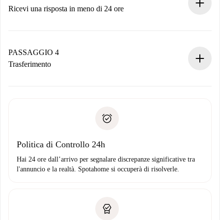
Ricevi una risposta in meno di 24 ore
Il proprietario ha fino a 24 ore per confermare.
Se accettata, ti addebiteremo il pagamento e ti metteremo in
contatto con il proprietario.
PASSAGGIO 4
Se rifiutata: non ti addebiteremo nulla e ti proporremo
Trasferimento
alternative.
Concorda con il proprietario i dettagli del tuo arrivo, ritiro
Documenti richiesti se la proprietà è “
Spotahome plus
”.
delle chiavi, ecc.
Documento d'identità o Passaporto
Spotahome trasferirà il primo pagamento al proprietario
Prova di solvibilità
solo se non segnali problemi.
Domiciliazione del pagamento
Politica di Controllo 24h
Hai 24 ore dall’arrivo per segnalare discrepanze significative tra
l'annuncio e la realtà. Spotahome si occuperà di risolverle.