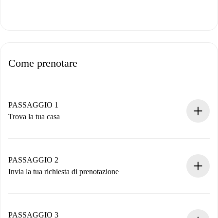
Come prenotare
PASSAGGIO 1
Trova la tua casa
Processo di prenotazione 100% online.
Case e Proprietari verificati.
Hai tutte le informazioni necessarie in anticipo.
PASSAGGIO 2
Invia la tua richiesta di prenotazione
Invia dettagli base del tuo profilo e metodo di pagamento.
Ricorda che non ti addebiteremo nulla finché il proprietario
non accetta.
PASSAGGIO 3