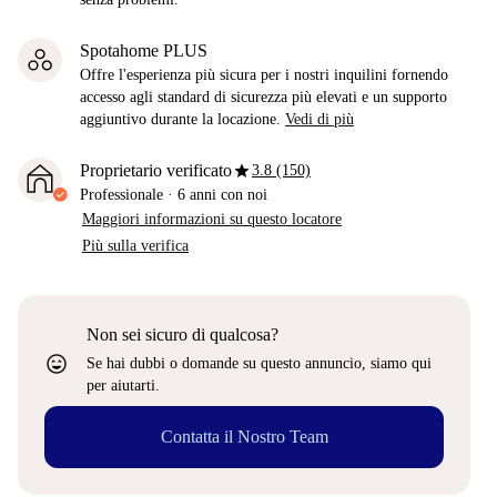
Spotahome PLUS
Offre l'esperienza più sicura per i nostri inquilini fornendo
accesso agli standard di sicurezza più elevati e un supporto
aggiuntivo durante la locazione.
Vedi di più
star
Proprietario verificato
3.8 (150)
Professionale
·
6 anni
con noi
Maggiori informazioni su questo locatore
Più sulla verifica
Non sei sicuro di qualcosa?
sentiment_very_satisfied
Se hai dubbi o domande su questo annuncio, siamo qui
per aiutarti.
Contatta il Nostro Team