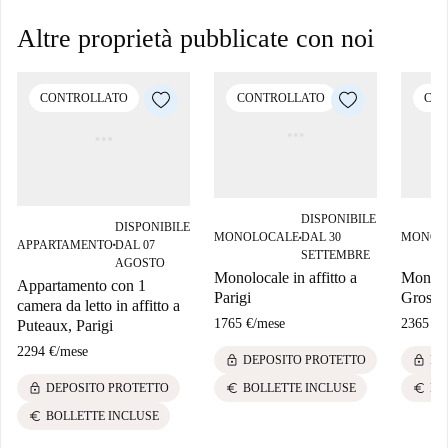
Altre proprietà pubblicate con noi
CONTROLLATO
CONTROLLATO
CON
DISPONIBILE
DISPONIBILE
MONOLOCALE
DAL 30
MONOL
■
APPARTAMENTO
DAL 07
■
SETTEMBRE
AGOSTO
Monolocale in affitto a
Monoloc
Appartamento con 1
Parigi
Gros Ca
camera da letto in affitto a
1765 €
/
mese
2365 €
/
Puteaux, Parigi
2294 €
/
mese
lock
lock
DEPOSITO PROTETTO
DE
lock
euro
euro
DEPOSITO PROTETTO
BOLLETTE INCLUSE
BO
euro
BOLLETTE INCLUSE