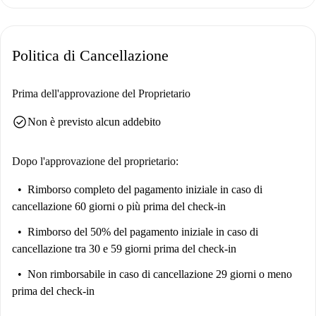
cucina...
Un bagno con doccia e WC
Politica di Cancellazione
Lenzuola e asciugamani
Diversi vani portaoggetti
Prima dell'approvazione del Proprietario
TV e Internet a banda larga inclusi
check_circle
Non è previsto alcun addebito
Servizio di portineria
Numerosi servizi nelle vicinanze:
Dopo l'approvazione del proprietario:
Panifici, farmacie, Monoprix, U express, Franprix, Carrefour
Market, Bio C Bon, Naturalia e molti negozi di qualità: formaggi,
Rimborso completo del pagamento iniziale
in caso di
enoteche, orticoltori, pasticceri, cioccolatieri, macellerie, pescherie,
cancellazione 60 giorni o più prima del check-in
servizi di catering, fioristi, librerie, il tutto a 5-10 minuti a piedi da
Rimborso del 50% del pagamento iniziale
in caso di
casa.
cancellazione tra 30 e 59 giorni prima del check-in
Luoghi di interesse a circa 15 minuti a piedi: Montmartre, il Sacré
Non rimborsabile
in caso di cancellazione 29 giorni o meno
Coeur, Place du Tertre, Les Abbesses, il Moulin Rouge, Pigalle, il
prima del check-in
Museo di Montmartre, il Museo Espace Dali, Place Clichy, les
Batignolles, il mercato delle pulci di Saint-Ouen, il Nuovo Palazzo