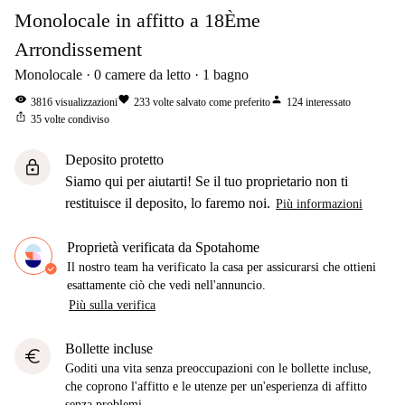
Monolocale in affitto a 18Ème
Arrondissement
Monolocale
0
camere da letto
1
bagno
visibility
favorite
person
3816
visualizzazioni
233
volte salvato come preferito
124
interessato
ios_share
35
volte condiviso
Deposito protetto
lock
Siamo qui per aiutarti! Se il tuo proprietario non ti
restituisce il deposito, lo faremo noi.
Più informazioni
Proprietà verificata da Spotahome
Il nostro team ha verificato la casa per assicurarsi che ottieni
esattamente ciò che vedi nell'annuncio.
Più sulla verifica
Bollette incluse
euro
Goditi una vita senza preoccupazioni con le bollette incluse,
che coprono l'affitto e le utenze per un'esperienza di affitto
senza problemi.