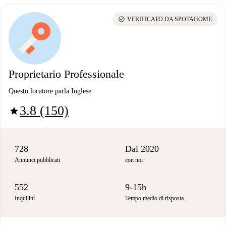
check_circle
VERIFICATO DA SPOTAHOME
Proprietario Professionale
Questo locatore parla Inglese
3.8 (150)
star
728
Dal 2020
Annunci pubblicati
con noi
552
9-15h
Inquilini
Tempo medio di risposta