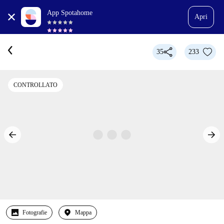
App Spotahome
Apri
35
233
CONTROLLATO
Fotografie
Mappa