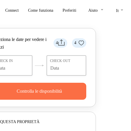
keyboard_arrow_down
keyboard_arrow_down
Connect
Come funziona
Preferiti
Aiuto
It
ziona le date per vedere i
4
4
zi
HECK IN
CHECK OUT
Controlla le disponibilità
 QUESTA PROPRIETÀ