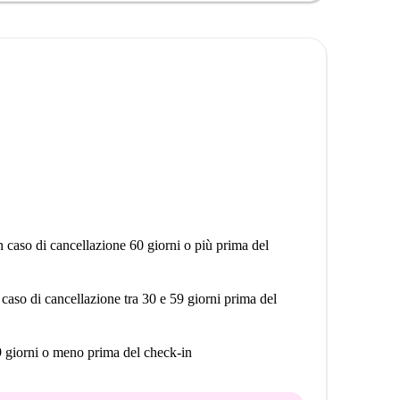
a vicinanza a diversi punti di interesse. Il Carrefour
spesa. Gli amanti del cibo hanno una varietà di
nnai Samaiyall, Amarante, Horn's e O'Tacos. Inoltre,
Fille À La Capuche e Fresque Galactic sono facilmente
lturali della zona.
n caso di cancellazione 60 giorni o più prima del
 caso di cancellazione tra 30 e 59 giorni prima del
9 giorni o meno prima del check-in