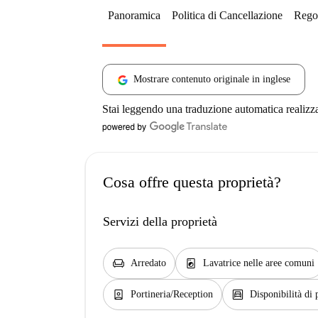
Panoramica
Politica di Cancellazione
Regol
Mostrare contenuto originale in inglese
Stai leggendo una traduzione automatica realizz
Cosa offre questa proprietà?
Servizi della proprietà
chair
local_laundry_service
Arredato
Lavatrice nelle aree comuni
person_book
garage
Portineria/Reception
Disponibilità di