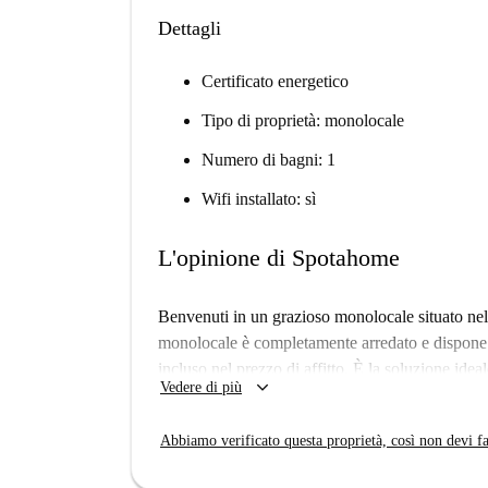
Dettagli
Certificato energetico
Tipo di proprietà: monolocale
Numero di bagni: 1
Wifi installato: sì
L'opinione di Spotahome
Benvenuti in un grazioso monolocale situato nel 
monolocale è completamente arredato e dispone di
incluso nel prezzo di affitto. È la soluzione ideal
keyboard_arrow_down
Vedere di più
studenti Erasmus. Il monolocale è stato ispeziona
residenti beneficiano di comodi servizi come as
Abbiamo verificato questa proprietà, così non devi fa
asciugatrice a disposizione. Servizi aggiuntivi c
direttamente con il proprietario.