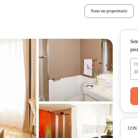
Sono un proprietario
Sele
prez
C
CON