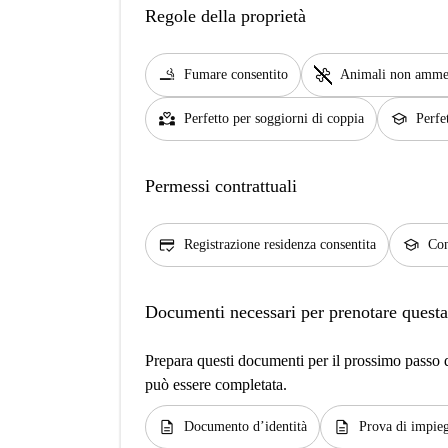
Regole della proprietà
smoking_rooms
pet_supplies
Fumare consentito
Animali non amme
partner_heart
school
Perfetto per soggiorni di coppia
Perfe
Permessi contrattuali
credit_score
school
Registrazione residenza consentita
Con
Documenti necessari per prenotare questa
Prepara questi documenti per il prossimo passo de
può essere completata.
description
description
Documento d’identità
Prova di impie