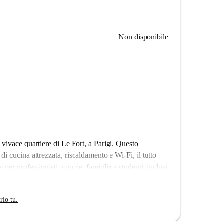
Non disponibile
vivace quartiere di Le Fort, a Parigi. Questo
 cucina attrezzata, riscaldamento e Wi-Fi, il tutto
e per professionisti, coppie, famiglie e studenti, inclusi
to da Spotahome, a garanzia di qualità e affidabilità. I
censore, portineria e lavanderia in comune con
rlo tu.
ome il servizio di pulizia possono essere concordati