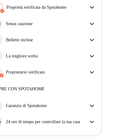
Proprietà verificata da Spotahome
Il nostro team ha verificato la casa per assicurarsi che
ottieni esattamente ciò che vedi nell'annuncio.
Senza cauzione
Più sulla verifica
Semplifica il tuo budget con la nostra opzione di
trasloco senza deposito.
Bollette incluse
Goditi una vita senza preoccupazioni con le bollette
incluse, che coprono l'affitto e le utenze per
La migliore scelta
un'esperienza di affitto senza problemi.
Proprietà selezionate per te con prezzi fantastici,
disponibilità e qualità di alto livello.
Proprietario verificato
Professionale
·
4 anni
con noi
Maggiori informazioni su questo locatore
PRE CON SPOTAHOME
Più sulla verifica
Garanzia di Spotahome
Se il proprietario di casa cancella la tua prenotazione
con breve preavviso, noi A) ti pagheremo un hotel e
24 ore di tempo per controllare la tua casa
ti aiuteremo a trovare un'altra nuova sistemazione, o
Se l'appartamento non è come te lo aspettavi
B) ti rimborseremo totalmente
dall'annuncio, faccelo sapere entro le prime 24 ore