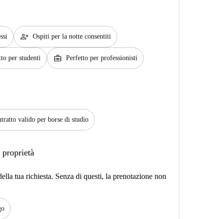
person_add
ssi
Ospiti per la notte consentiti
business_center
tto per studenti
Perfetto per professionisti
tratto valido per borse di studio
 proprietà
lla tua richiesta. Senza di questi, la prenotazione non
go