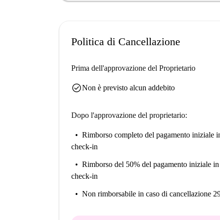
Situata a Le Fort, questa proprietà beneficia dell
Market Vitry-Sur-Seine è nelle vicinanze per la 
opzioni con ristoranti nelle vicinanze come Che
Politica di Cancellazione
importanti attrazioni turistiche come Ventana, 
raggiungibili, mettendo in mostra le attrazioni cu
Prima dell'approvazione del Proprietario
check_circle
Non è previsto alcun addebito
Dopo l'approvazione del proprietario:
Rimborso completo del pagamento iniziale
i
check-in
Rimborso del 50% del pagamento iniziale
in
check-in
Non rimborsabile
in caso di cancellazione 2