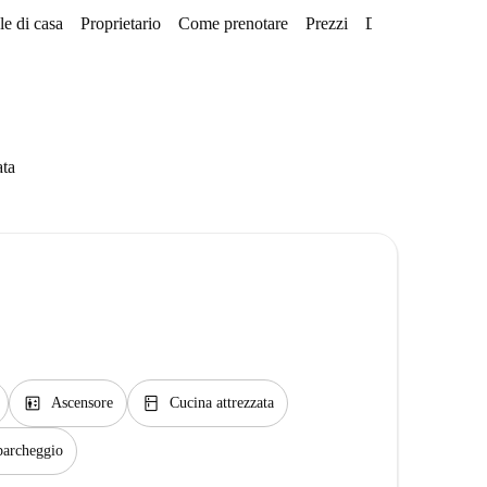
e di casa
Proprietario
Come prenotare
Prezzi
Disponibilità
ata
elevator
kitchen
Ascensore
Cucina attrezzata
 parcheggio