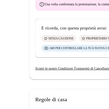
error
Una volta confermata la prenotazione, la co
E ricorda, con questa proprietà avrai:
savings
check_circle
SENZA CAUZIONE
PROPRIETARIO 
24H PER CONTROLLARE LA TUA NUOVA C
Scopri le nostre Condizioni Trasparenti di Cancellazi
Regole di casa