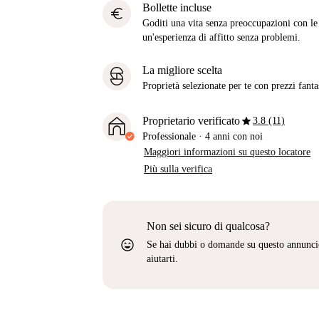
Bollette incluse
euro
Goditi una vita senza preoccupazioni con le b
un'esperienza di affitto senza problemi.
La migliore scelta
Proprietà selezionate per te con prezzi fantast
star
Proprietario verificato
3.8 (11)
Professionale
·
4 anni
con noi
Maggiori informazioni su questo locatore
Più sulla verifica
Non sei sicuro di qualcosa?
sentiment_very_satisfied
Se hai dubbi o domande su questo annunci
aiutarti.