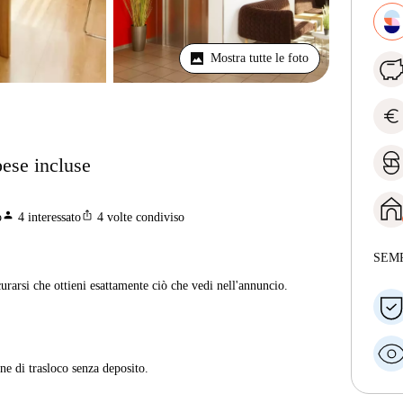
Mostra tutte le foto
euro
pese incluse
person
ios_share
o
4
interessato
4
volte condiviso
SEM
curarsi che ottieni esattamente ciò che vedi nell'annuncio.
ne di trasloco senza deposito.