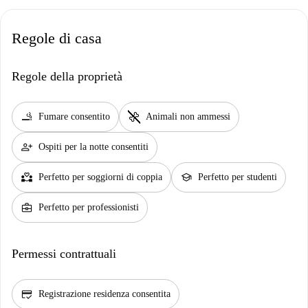
Regole di casa
Regole della proprietà
smoking_rooms
pet_supplies
Fumare consentito
Animali non ammessi
person_add
Ospiti per la notte consentiti
partner_heart
school
Perfetto per soggiorni di coppia
Perfetto per studenti
business_center
Perfetto per professionisti
Permessi contrattuali
credit_score
Registrazione residenza consentita