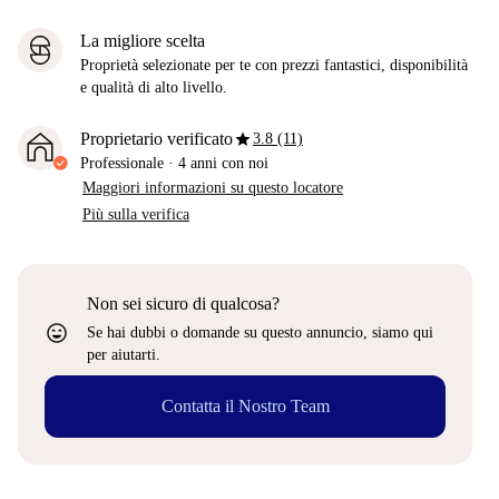
La migliore scelta
Proprietà selezionate per te con prezzi fantastici, disponibilità
e qualità di alto livello.
star
Proprietario verificato
3.8 (11)
Professionale
·
4 anni
con noi
Maggiori informazioni su questo locatore
Più sulla verifica
Non sei sicuro di qualcosa?
sentiment_very_satisfied
Se hai dubbi o domande su questo annuncio, siamo qui
per aiutarti.
Contatta il Nostro Team