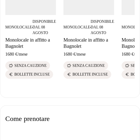
DISPONIBILE
DISPONIBILE
MONOLOCALE
DAL 08
MONOLOCALE
DAL 08
MONOLO
■
■
AGOSTO
AGOSTO
Monolocale in affitto a
Monolocale in affitto a
Monolocal
Bagnolet
Bagnolet
Bagnolet
1680 €
/
mese
1680 €
/
mese
1680 €
/
me
savings
savings
savings
SENZA CAUZIONE
SENZA CAUZIONE
SENZ
euro
euro
euro
BOLLETTE INCLUSE
BOLLETTE INCLUSE
BOLL
Come prenotare