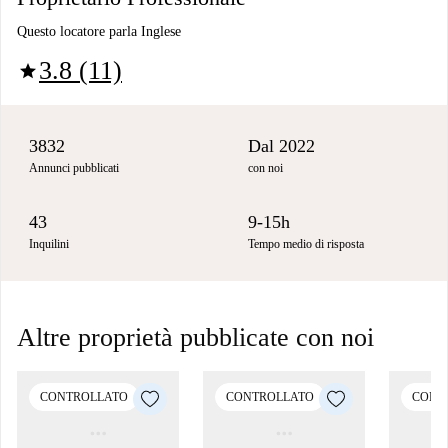
Questo locatore parla Inglese
3.8 (11)
star
3832
Dal 2022
Annunci pubblicati
con noi
43
9-15h
Inquilini
Tempo medio di risposta
Altre proprietà pubblicate con noi
CONTROLLATO
CONTROLLATO
CONT