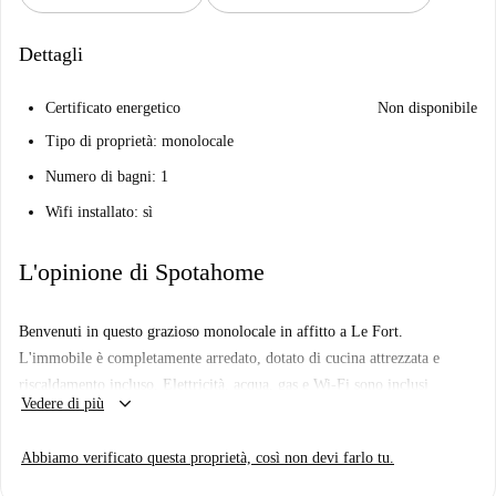
Dettagli
Certificato energetico
Non disponibile
Tipo di proprietà: monolocale
Numero di bagni: 1
Wifi installato: sì
L'opinione di Spotahome
Benvenuti in questo grazioso monolocale in affitto a Le Fort.
L'immobile è completamente arredato, dotato di cucina attrezzata e
riscaldamento incluso. Elettricità, acqua, gas e Wi-Fi sono inclusi
keyboard_arrow_down
Vedere di più
nell'affitto. Tra i servizi aggiuntivi figurano parcheggio, ascensore,
servizio di portineria e lavanderia in comune con asciugatrice. L'alloggio
Abbiamo verificato questa proprietà, così non devi farlo tu.
è ideale per professionisti, coppie, famiglie, studenti e studenti Erasmus.
L'immobile è stato verificato da Spotahome per la vostra comodità.