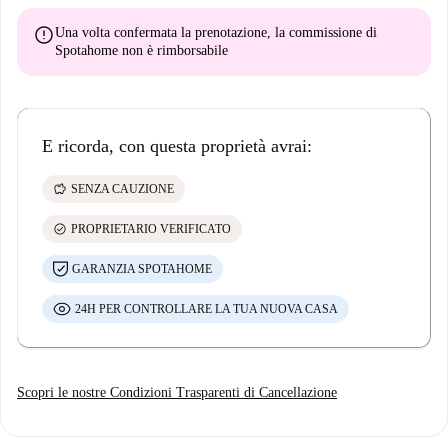
error
Una volta confermata la prenotazione, la commissione di
Spotahome
non è rimborsabile
E ricorda, con questa proprietà avrai:
savings
SENZA CAUZIONE
check_circle
PROPRIETARIO VERIFICATO
GARANZIA SPOTAHOME
24H PER CONTROLLARE LA TUA NUOVA CASA
Scopri le nostre Condizioni Trasparenti di Cancellazione