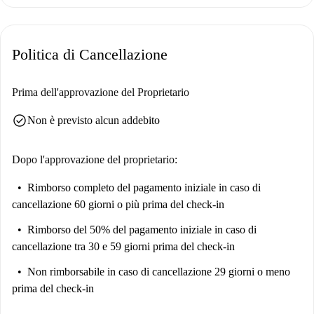
Il monolocale si trova nel quartiere Le Fort di Vitry-sur-Seine, in
prossimità di servizi e attrazioni. A pochi passi troverete il Carrefour
Politica di Cancellazione
Market Vitry-sur-Seine e numerosi ristoranti come Chennai Samaiyall,
Amarante, Horn's e Le Cap. Tra i punti di interesse nelle vicinanze
figurano Ventana, Fille À La Capuche e Fresque Galactic, che offrono
Prima dell'approvazione del Proprietario
esperienze culturali e artistiche.
check_circle
Non è previsto alcun addebito
Dopo l'approvazione del proprietario:
Rimborso completo del pagamento iniziale
in caso di
cancellazione 60 giorni o più prima del check-in
Rimborso del 50% del pagamento iniziale
in caso di
cancellazione tra 30 e 59 giorni prima del check-in
Non rimborsabile
in caso di cancellazione 29 giorni o meno
prima del check-in