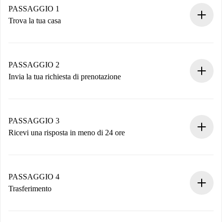
PASSAGGIO 1
Trova la tua casa
Processo di prenotazione 100% online.
Case e Proprietari verificati.
Hai tutte le informazioni necessarie in anticipo.
PASSAGGIO 2
Invia la tua richiesta di prenotazione
Invia dettagli base del tuo profilo e metodo di pagamento.
Ricorda che non ti addebiteremo nulla finché il proprietario
non accetta.
PASSAGGIO 3
Ricevi una risposta in meno di 24 ore
Il proprietario ha fino a 24 ore per confermare.
Se accettata, ti addebiteremo il pagamento e ti metteremo in
contatto con il proprietario.
PASSAGGIO 4
Se rifiutata: non ti addebiteremo nulla e ti proporremo
Trasferimento
alternative.
Concorda con il proprietario i dettagli del tuo arrivo, ritiro
Documenti richiesti se la proprietà è “
Spotahome plus
”.
delle chiavi, ecc.