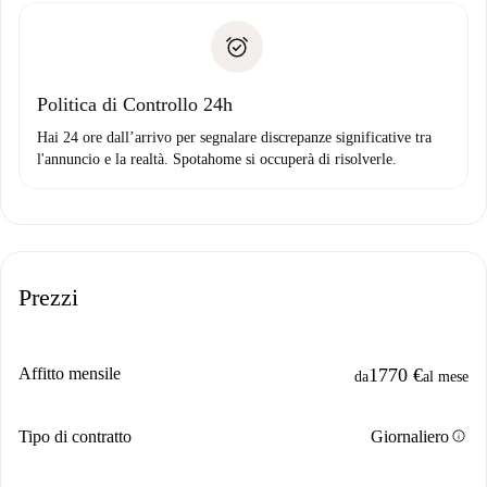
Documento d'identità o Passaporto
Spotahome trasferirà il primo pagamento al proprietario
Prova di solvibilità
solo se non segnali problemi.
Domiciliazione del pagamento
Politica di Controllo 24h
Hai 24 ore dall’arrivo per segnalare discrepanze significative tra
l'annuncio e la realtà. Spotahome si occuperà di risolverle.
Prezzi
Affitto mensile
1770 €
da
al mese
info
Tipo di contratto
Giornaliero