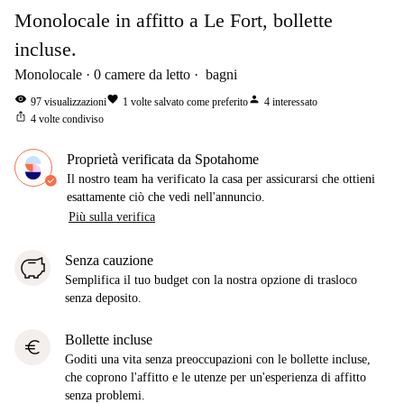
Monolocale in affitto a Le Fort, bollette
incluse.
Monolocale
0
camere da letto
bagni
visibility
favorite
person
97
visualizzazioni
1
volte salvato come preferito
4
interessato
ios_share
4
volte condiviso
Proprietà verificata da Spotahome
Il nostro team ha verificato la casa per assicurarsi che ottieni
esattamente ciò che vedi nell'annuncio.
Più sulla verifica
Senza cauzione
Semplifica il tuo budget con la nostra opzione di trasloco
senza deposito.
Bollette incluse
euro
Goditi una vita senza preoccupazioni con le bollette incluse,
che coprono l'affitto e le utenze per un'esperienza di affitto
senza problemi.