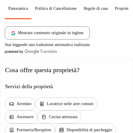
Panoramica
Politica di Cancellazione
Regole di casa
Proprietar
Mostrare contenuto originale in inglese
Stai leggendo una traduzione automatica realizzata
Cosa offre questa proprietà?
Servizi della proprietà
chair
local_laundry_service
Arredato
Lavatrice nelle aree comuni
elevator
kitchen
Ascensore
Cucina attrezzata
person_book
garage
Portineria/Reception
Disponibilità di parcheggio