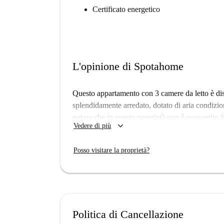
Certificato energetico
L'opinione di Spotahome
Questo appartamento con 3 camere da letto è disp
splendidamente arredato, dotato di aria condizion
notare che in questa proprietà non è consentito 
keyboard_arrow_down
Vedere di più
L'appartamento si trova vicino a Via Gamerra a Pi
Caffè del Duca, il Lambardi Santuzza e il Ristora
Posso visitare la proprietà?
come Carrefour e Conad, così come la rinomata att
piedi. Non perdete l'occasione di affittare questa
Politica di Cancellazione