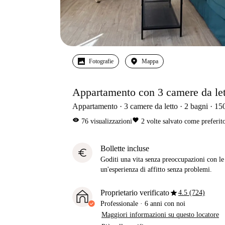
Fotografie
Mappa
Appartamento con 3 camere da letto
Appartamento
3
camere da letto
2
bagni
15
visibility
favorite
76
visualizzazioni
2
volte salvato come preferit
Bollette incluse
euro
Goditi una vita senza preoccupazioni con le b
un'esperienza di affitto senza problemi.
star
Proprietario verificato
4.5 (724)
Professionale
·
6 anni
con noi
Maggiori informazioni su questo locatore