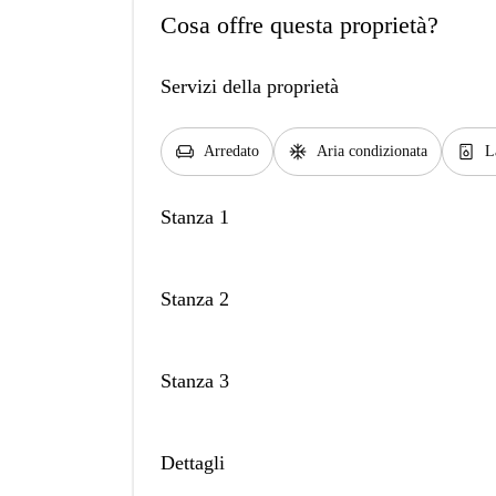
Cosa offre questa proprietà?
Servizi della proprietà
chair
ac_unit
dishwasher_gen
Arredato
Aria condizionata
L
Stanza 1
Stanza 2
Stanza 3
Dettagli