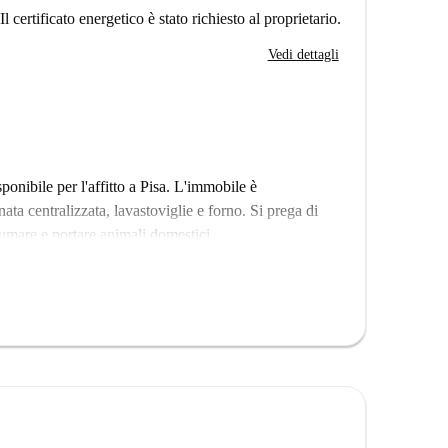
Il certificato energetico è stato richiesto al proprietario.
Vedi dettagli
onibile per l'affitto a Pisa. L'immobile è
ata centralizzata, lavastoviglie e forno. Si prega di
fumare e portare animali domestici.
sa, a breve distanza da diversi ristoranti come il
nte. Inoltre, nelle vicinanze troverete supermercati
razione turistica Visitmore, tutti raggiungibili a
 confortevole casa nella splendida città di Pisa.