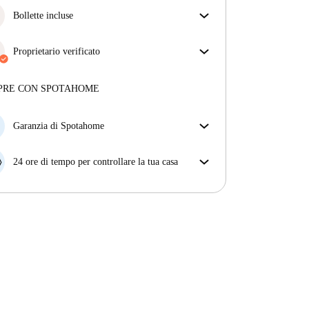
Bollette incluse
Goditi una vita senza preoccupazioni con le bollette
incluse, che coprono l'affitto e le utenze per
Proprietario verificato
un'esperienza di affitto senza problemi.
Professionale
·
6 anni
con noi
Maggiori informazioni su questo locatore
PRE CON SPOTAHOME
Più sulla verifica
Garanzia di Spotahome
Se il proprietario di casa cancella la tua prenotazione
con breve preavviso, noi A) ti pagheremo un hotel e
24 ore di tempo per controllare la tua casa
ti aiuteremo a trovare un'altra nuova sistemazione, o
Se l'appartamento non è come te lo aspettavi
B) ti rimborseremo totalmente
dall'annuncio, faccelo sapere entro le prime 24 ore
dall'entrata e ci impegneremo per trovare una
soluzione.