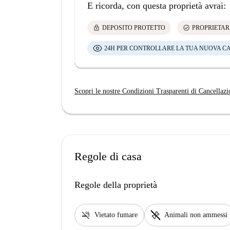
E ricorda, con questa proprietà avrai:
lock
check_circle
DEPOSITO PROTETTO
PROPRIETAR
24H PER CONTROLLARE LA TUA NUOVA C
Scopri le nostre Condizioni Trasparenti di Cancellazi
Regole di casa
Regole della proprietà
smoke_free
pet_supplies
Vietato fumare
Animali non ammessi