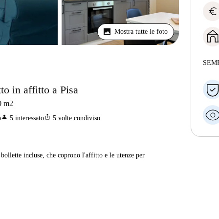
euro
Mostra tutte le foto
SEM
 in affitto a Pisa
0
m2
person
ios_share
o
5
interessato
5
volte condiviso
ollette incluse, che coprono l'affitto e le utenze per