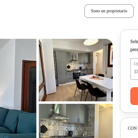
Sono un proprietario
Sele
prez
C
CON