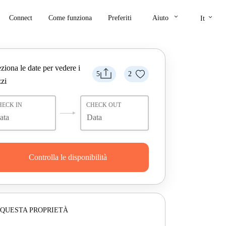
keyboard_arrow_down
keyboard_arrow_down
Connect
Come funziona
Preferiti
Aiuto
It
ziona le date per vedere i
5
2
zi
HECK IN
CHECK OUT
Controlla le disponibilità
 QUESTA PROPRIETÀ