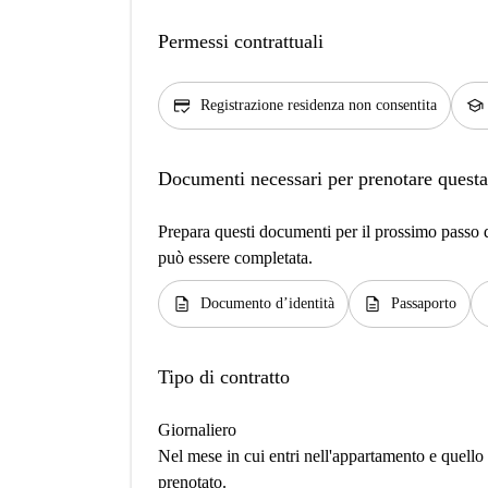
Permessi contrattuali
credit_score
school
Registrazione residenza non consentita
Documenti necessari per prenotare questa
Prepara questi documenti per il prossimo passo de
può essere completata.
description
description
d
Documento d’identità
Passaporto
Tipo di contratto
Giornaliero
Nel mese in cui entri nell'appartamento e quello i
prenotato.