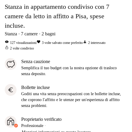
Stanza in appartamento condiviso con 7
camere da letto in affitto a Pisa, spese
incluse.
Stanza
7
camere
2
bagni
visibility
favorite
person
127
visualizzazioni
3
volte salvato come preferito
2
interessato
ios_share
2
volte condiviso
Senza cauzione
Semplifica il tuo budget con la nostra opzione di trasloco
senza deposito.
Bollette incluse
euro
Goditi una vita senza preoccupazioni con le bollette incluse,
che coprono l'affitto e le utenze per un'esperienza di affitto
senza problemi.
Proprietario verificato
Professionale
·