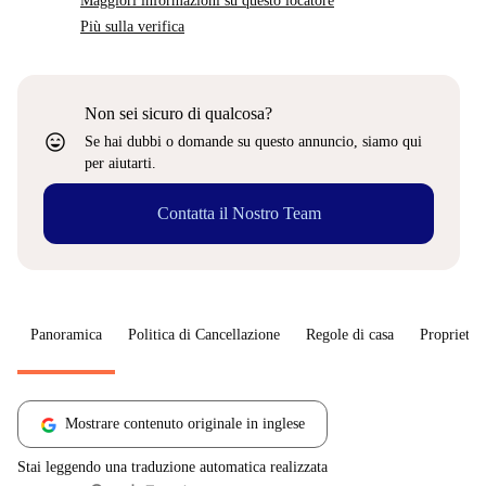
Maggiori informazioni su questo locatore
Più sulla verifica
Non sei sicuro di qualcosa?
sentiment_very_satisfied
Se hai dubbi o domande su questo annuncio, siamo qui
per aiutarti.
Contatta il Nostro Team
Panoramica
Politica di Cancellazione
Regole di casa
Proprietar
Mostrare contenuto originale in inglese
Stai leggendo una traduzione automatica realizzata