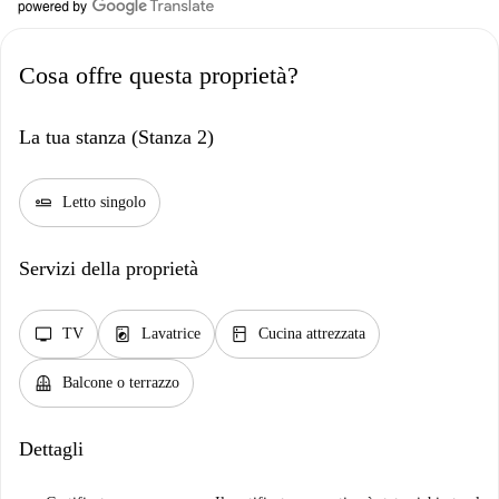
Cosa offre questa proprietà?
La tua stanza (Stanza 2)
airline_seat_flat
Letto singolo
Servizi della proprietà
tv
local_laundry_service
kitchen
TV
Lavatrice
Cucina attrezzata
balcony
Balcone o terrazzo
Dettagli