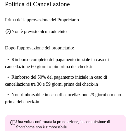
Politica di Cancellazione
Torre dos Clérigos. Questi luoghi eccezionali rendono questo
appartamento una base ideale per esplorare Porto.
Prima dell'approvazione del Proprietario
check_circle
Non è previsto alcun addebito
Dopo l'approvazione del proprietario:
Rimborso completo del pagamento iniziale
in caso di
cancellazione 60 giorni o più prima del check-in
Rimborso del 50% del pagamento iniziale
in caso di
cancellazione tra 30 e 59 giorni prima del check-in
Non rimborsabile
in caso di cancellazione 29 giorni o meno
prima del check-in
error
Una volta confermata la prenotazione, la commissione di
Spotahome
non è rimborsabile