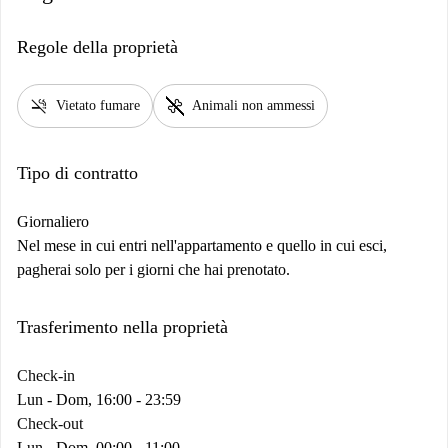
Regole della proprietà
smoke_free
pet_supplies
Vietato fumare
Animali non ammessi
Tipo di contratto
Giornaliero
Nel mese in cui entri nell'appartamento e quello in cui esci,
pagherai solo per i giorni che hai prenotato.
Trasferimento nella proprietà
Check-in
Lun - Dom, 16:00 - 23:59
Check-out
Lun - Dom, 00:00 - 11:00