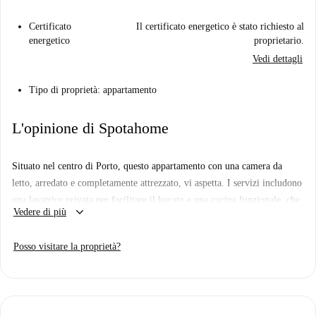
Certificato
Il certificato energetico è stato richiesto al
energetico
proprietario.
Vedi dettagli
Tipo di proprietà: appartamento
L'opinione di Spotahome
Situato nel centro di Porto, questo appartamento con una camera da
letto, arredato e completamente attrezzato, vi aspetta. I servizi includono
una lavatrice privata per facilitare il bucato e una cucina funzionale, che
keyboard_arrow_down
Vedere di più
offre uno stile di vita moderno e pratico. Le utenze, tra cui elettricità,
acqua e Wi-Fi entro i limiti specificati, sono incluse. Il servizio di
Posso visitare la proprietà?
pulizia periodica è incluso.
Situato nel centro di Porto, godetevi la vicinanza a monumenti di
notevole interesse come l'Estátua O Porto e Praça da Liberdade. Altre
attrazioni nelle vicinanze includono il Monumento a Dom Pedro IV e la