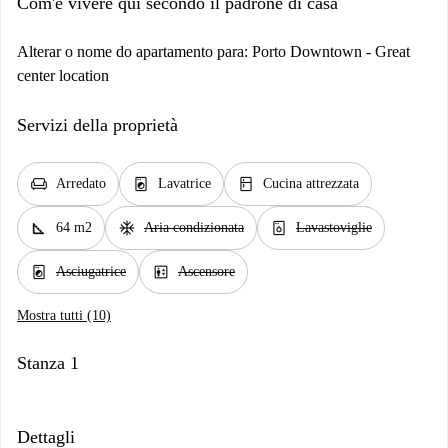
Com'è vivere qui secondo il padrone di casa
Alterar o nome do apartamento para: Porto Downtown - Great
center location
Servizi della proprietà
chair
local_laundry_service
kitchen
Arredato
Lavatrice
Cucina attrezzata
square_foot
ac_unit
dishwasher_gen
64 m2
Aria condizionata
Lavastoviglie
local_laundry_service
elevator
Asciugatrice
Ascensore
Mostra tutti (10)
Stanza 1
Dettagli