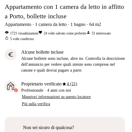
Appartamento con 1 camera da letto in affitto
a Porto, bollette incluse
Appartamento
1
camera da letto
1
bagno
64
m2
visibility
favorite
person
1721
visualizzazioni
24
volte salvato come preferito
51
interessato
ios_share
5
volte condiviso
Alcune bollette incluse
euro
Alcune bollette sono incluse, altre no. Controlla la descrizione
dell'annuncio per vedere quali utenze sono comprese nel
canone e quali dovrai pagare a parte.
star
Proprietario verificato
4 (21)
Professionale
·
4 anni
con noi
Maggiori informazioni su questo locatore
Più sulla verifica
Non sei sicuro di qualcosa?