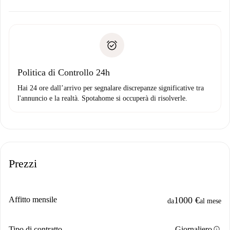
alternative.
Concorda con il proprietario i dettagli del tuo arrivo, ritiro
Documenti richiesti se la proprietà è “
Spotahome plus
”.
delle chiavi, ecc.
Documento d'identità o Passaporto
Spotahome trasferirà il primo pagamento al proprietario
Prova di solvibilità
solo se non segnali problemi.
Domiciliazione del pagamento
Politica di Controllo 24h
Hai 24 ore dall’arrivo per segnalare discrepanze significative tra
l'annuncio e la realtà. Spotahome si occuperà di risolverle.
Prezzi
Affitto mensile
1000 €
da
al mese
info
Tipo di contratto
Giornaliero