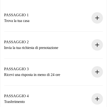
PASSAGGIO 1
Trova la tua casa
Processo di prenotazione 100% online.
Case e Proprietari verificati.
Hai tutte le informazioni necessarie in anticipo.
PASSAGGIO 2
Invia la tua richiesta di prenotazione
Invia dettagli base del tuo profilo e metodo di pagamento.
Ricorda che non ti addebiteremo nulla finché il proprietario
non accetta.
PASSAGGIO 3
Ricevi una risposta in meno di 24 ore
Il proprietario ha fino a 24 ore per confermare.
Se accettata, ti addebiteremo il pagamento e ti metteremo in
contatto con il proprietario.
PASSAGGIO 4
Se rifiutata: non ti addebiteremo nulla e ti proporremo
Trasferimento