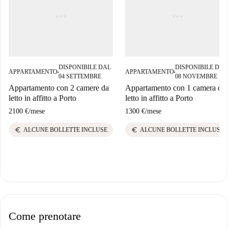
DISPONIBILE DAL
DISPONIBILE DAL
APPARTAMENTO
APPARTAMENTO
■
■
04 SETTEMBRE
08 NOVEMBRE
Appartamento con 2 camere da
Appartamento con 1 camera da
letto in affitto a Porto
letto in affitto a Porto
2100 €
/
mese
1300 €
/
mese
euro
euro
ALCUNE BOLLETTE INCLUSE
ALCUNE BOLLETTE INCLUSE
Come prenotare