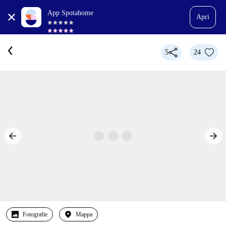
App Spotahome
Apri
5
24
Fotografie
Mappa