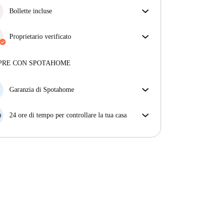
Bollette incluse
Goditi una vita senza preoccupazioni con le bollette
incluse, che coprono l'affitto e le utenze per
Proprietario verificato
un'esperienza di affitto senza problemi.
Professionale
·
3 anni
con noi
Maggiori informazioni su questo locatore
PRE CON SPOTAHOME
Più sulla verifica
Garanzia di Spotahome
Se il proprietario di casa cancella la tua prenotazione
con breve preavviso, noi A) ti pagheremo un hotel e
24 ore di tempo per controllare la tua casa
ti aiuteremo a trovare un'altra nuova sistemazione, o
Se l'appartamento non è come te lo aspettavi
B) ti rimborseremo totalmente
dall'annuncio, faccelo sapere entro le prime 24 ore
dall'entrata e ci impegneremo per trovare una
soluzione.