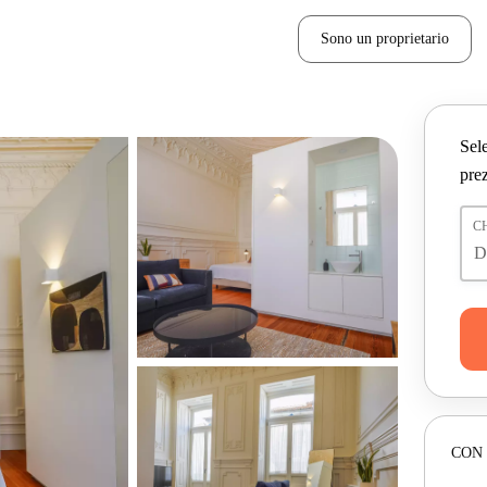
Sono un proprietario
Sele
prez
C
CON