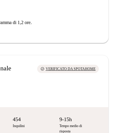
ramma di 1,2 ore.
onale
check_circle
VERIFICATO DA SPOTAHOME
454
9-15h
Inquilini
Tempo medio di
risposta