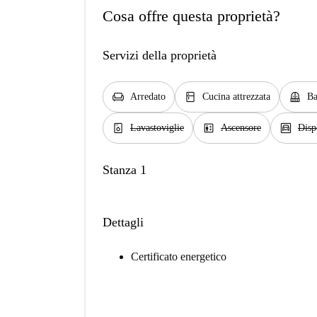
Cosa offre questa proprietà?
Servizi della proprietà
chair
kitchen
balcony
Arredato
Cucina attrezzata
Ba
dishwasher_gen
elevator
garage
Lavastoviglie
Ascensore
Disp
Stanza 1
Dettagli
Certificato energetico