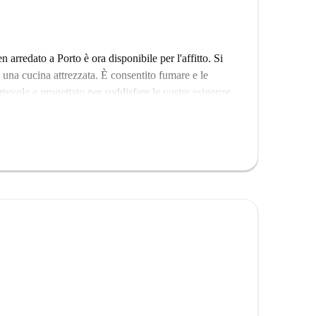
arredato a Porto è ora disponibile per l'affitto. Si
i una cucina attrezzata. È consentito fumare e le
evole e progettato per soddisfare le vostre esigenze
ne Spotahome per affitti affidabili.
portanti monumenti come la Igreja Evangélica Baptista
 dedicato ai graffiti e alla street art. Inoltre, nelle
ck e il Touringporto, garantendo un'esperienza di vita