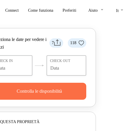
keyboard_arrow_down
keyboard_arrow_down
Connect
Come funziona
Preferiti
Aiuto
It
ziona le date per vedere i
7
118
zi
HECK IN
CHECK OUT
Controlla le disponibilità
 QUESTA PROPRIETÀ