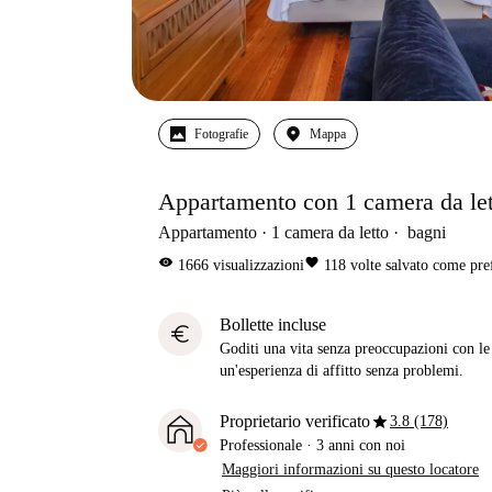
Fotografie
Mappa
Appartamento con 1 camera da letto
Appartamento
1
camera da letto
bagni
visibility
favorite
1666
visualizzazioni
118
volte salvato come pre
Bollette incluse
euro
Goditi una vita senza preoccupazioni con le b
un'esperienza di affitto senza problemi.
star
Proprietario verificato
3.8 (178)
Professionale
·
3 anni
con noi
Maggiori informazioni su questo locatore