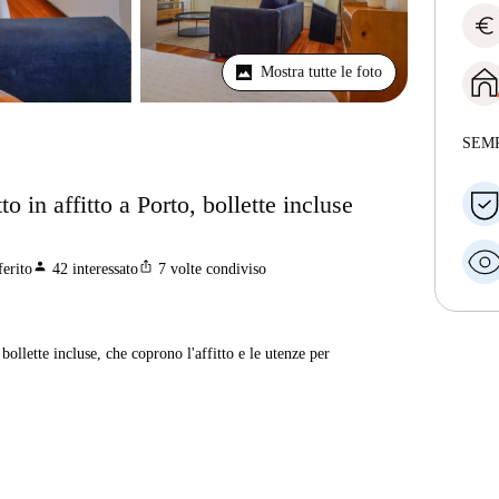
euro
Mostra tutte le foto
SEM
 in affitto a Porto, bollette incluse
person
ios_share
ferito
42
interessato
7
volte condiviso
ollette incluse, che coprono l'affitto e le utenze per