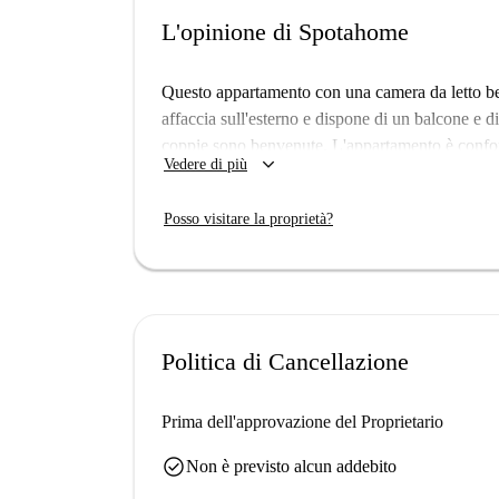
L'opinione di Spotahome
Questo appartamento con una camera da letto ben 
affaccia sull'esterno e dispone di un balcone e d
coppie sono benvenute. L'appartamento è confort
keyboard_arrow_down
Vedere di più
abitative, nel rispetto degli standard di valutazio
Situata a Porto, la proprietà è circondata da im
Posso visitare la proprietà?
de Cedofeita e il murale di Salvador Dalí By Kilos,
vicinanze si trovano il Miguel Bombarda Art Blo
all'insegna della cultura.
Politica di Cancellazione
Prima dell'approvazione del Proprietario
check_circle
Non è previsto alcun addebito