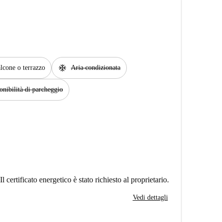
ac_unit
lcone o terrazzo
Aria condizionata
onibilità di parcheggio
Il certificato energetico è stato richiesto al proprietario.
Vedi dettagli