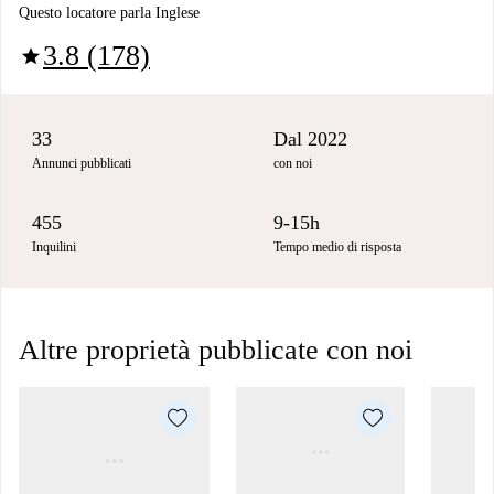
Questo locatore parla Inglese
3.8 (178)
star
33
Dal 2022
Annunci pubblicati
con noi
455
9-15h
Inquilini
Tempo medio di risposta
Altre proprietà pubblicate con noi