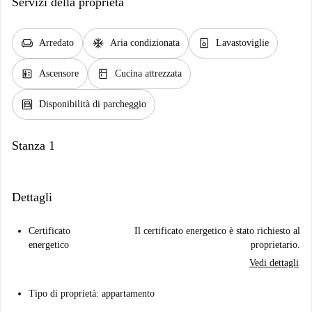
Servizi della proprietà
chair
ac_unit
dishwasher_gen
Arredato
Aria condizionata
Lavastoviglie
elevator
kitchen
Ascensore
Cucina attrezzata
garage
Disponibilità di parcheggio
Stanza 1
Dettagli
Certificato
Il certificato energetico è stato richiesto al
energetico
proprietario.
Vedi dettagli
Tipo di proprietà: appartamento