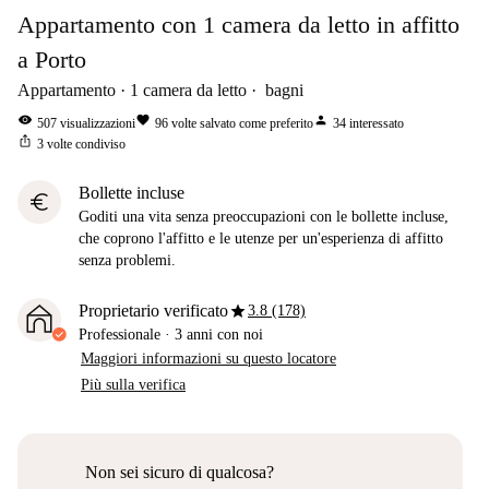
Appartamento con 1 camera da letto in affitto
a Porto
Appartamento
1
camera da letto
bagni
visibility
favorite
person
507
visualizzazioni
96
volte salvato come preferito
34
interessato
ios_share
3
volte condiviso
Bollette incluse
euro
Goditi una vita senza preoccupazioni con le bollette incluse,
che coprono l'affitto e le utenze per un'esperienza di affitto
senza problemi.
star
Proprietario verificato
3.8 (178)
Professionale
·
3 anni
con noi
Maggiori informazioni su questo locatore
Più sulla verifica
Non sei sicuro di qualcosa?