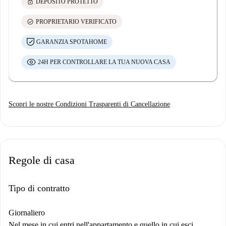
lock
DEPOSITO PROTETTO
check_circle
PROPRIETARIO VERIFICATO
GARANZIA SPOTAHOME
24H PER CONTROLLARE LA TUA NUOVA CASA
Scopri le nostre Condizioni Trasparenti di Cancellazione
Regole di casa
Tipo di contratto
Giornaliero
Nel mese in cui entri nell'appartamento e quello in cui esci,