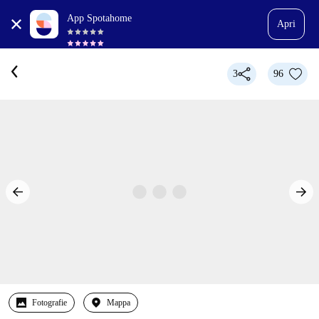
App Spotahome
Apri
3
96
Fotografie
Mappa