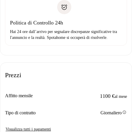
Spotahome trasferirà il primo pagamento al proprietario
Prova di solvibilità
solo se non segnali problemi.
Domiciliazione del pagamento
Politica di Controllo 24h
Hai 24 ore dall’arrivo per segnalare discrepanze significative tra
l'annuncio e la realtà. Spotahome si occuperà di risolverle.
Prezzi
Affitto mensile
1100 €
al mese
info
Tipo di contratto
Giornaliero
Visualizza tutti i pagamenti