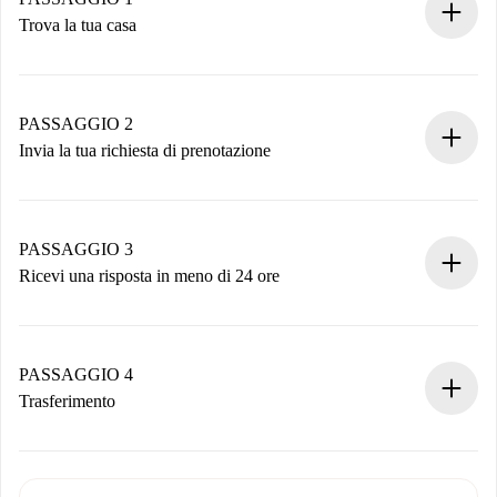
Trova la tua casa
Processo di prenotazione 100% online.
Case e Proprietari verificati.
Hai tutte le informazioni necessarie in anticipo.
PASSAGGIO 2
Invia la tua richiesta di prenotazione
Invia dettagli base del tuo profilo e metodo di pagamento.
Ricorda che non ti addebiteremo nulla finché il proprietario
non accetta.
PASSAGGIO 3
Ricevi una risposta in meno di 24 ore
Il proprietario ha fino a 24 ore per confermare.
Se accettata, ti addebiteremo il pagamento e ti metteremo in
contatto con il proprietario.
PASSAGGIO 4
Se rifiutata: non ti addebiteremo nulla e ti proporremo
Trasferimento
alternative.
Concorda con il proprietario i dettagli del tuo arrivo, ritiro
Documenti richiesti se la proprietà è “
Spotahome plus
”.
delle chiavi, ecc.
Documento d'identità o Passaporto