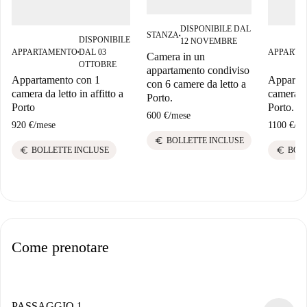
DISPONIBILE DAL
STANZA
■
DISPONIBILE
12 NOVEMBRE
APPARTAMENTO
DAL 03
APPARTA
■
Camera in un
OTTOBRE
appartamento condiviso
Appartamento con 1
Apparta
con 6 camere da letto a
camera da letto in affitto a
camera da
Porto.
Porto
Porto.
600 €
/
mese
920 €
/
mese
1100 €
/
me
euro
BOLLETTE INCLUSE
euro
euro
BOLLETTE INCLUSE
BOL
Come prenotare
PASSAGGIO 1