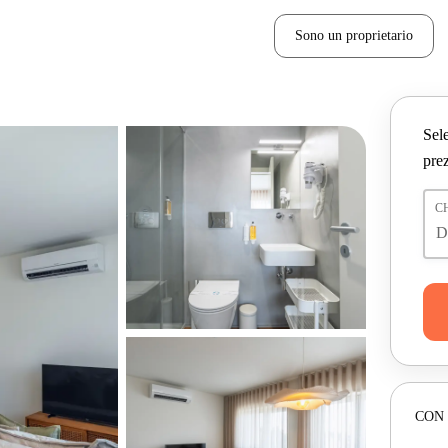
Sono un proprietario
Sele
prez
C
CON