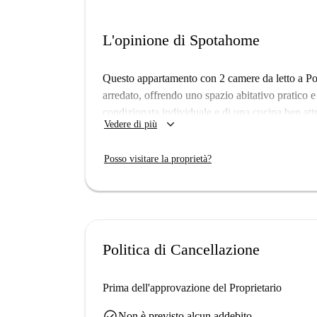
L'opinione di Spotahome
Questo appartamento con 2 camere da letto a Port
arredato, offrendo uno spazio abitativo pratico e
condizionata individuale e di una cucina ben att
keyboard_arrow_down
Vedere di più
inoltre di un balcone o di una terrazza, ideali pe
le utenze, tra cui elettricità, acqua, gas e Wi-Fi,
Posso visitare la proprietà?
sono ammessi ospiti per la notte e animali domest
studenti e coppie.
Situato a Porto, questo appartamento vanta la vici
vicinanze includono la Série de Paysage de Port
il Giardino della Rotonda di Boavista, il che lo 
Politica di Cancellazione
monumenti culturali.
Prima dell'approvazione del Proprietario
check_circle
Non è previsto alcun addebito