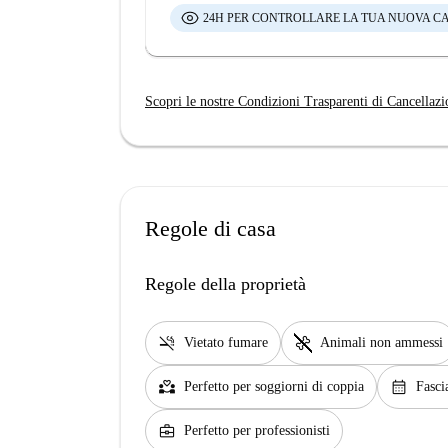
24H PER CONTROLLARE LA TUA NUOVA C
Scopri le nostre Condizioni Trasparenti di Cancellazi
Regole di casa
Regole della proprietà
smoke_free
pet_supplies
Vietato fumare
Animali non ammessi
partner_heart
calendar_month
Perfetto per soggiorni di coppia
Fascia
business_center
Perfetto per professionisti