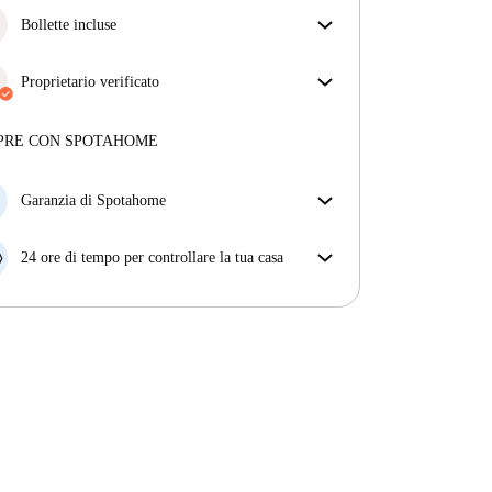
Bollette incluse
Goditi una vita senza preoccupazioni con le bollette
incluse, che coprono l'affitto e le utenze per
Proprietario verificato
un'esperienza di affitto senza problemi.
Professionale
·
5 anni
con noi
Maggiori informazioni su questo locatore
PRE CON SPOTAHOME
Più sulla verifica
Garanzia di Spotahome
Se il proprietario di casa cancella la tua prenotazione
con breve preavviso, noi A) ti pagheremo un hotel e
24 ore di tempo per controllare la tua casa
ti aiuteremo a trovare un'altra nuova sistemazione, o
Se l'appartamento non è come te lo aspettavi
B) ti rimborseremo totalmente
dall'annuncio, faccelo sapere entro le prime 24 ore
dall'entrata e ci impegneremo per trovare una
soluzione.