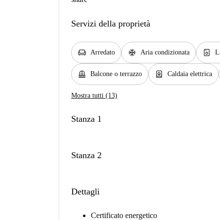
Servizi della proprietà
chair
ac_unit
dishwasher_gen
Arredato
Aria condizionata
L
balcony
water_heater
Balcone o terrazzo
Caldaia elettrica
Mostra tutti (13)
Stanza 1
Stanza 2
Dettagli
Certificato energetico