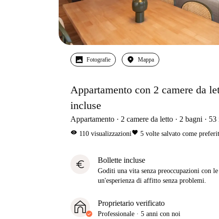
Fotografie
Mappa
Appartamento con 2 camere da letto 
incluse
Appartamento
2
camere da letto
2
bagni
53
visibility
favorite
110
visualizzazioni
5
volte salvato come preferi
Bollette incluse
euro
Goditi una vita senza preoccupazioni con le b
un'esperienza di affitto senza problemi.
Proprietario verificato
Professionale
·
5 anni
con noi