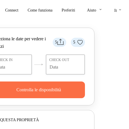
keyboard_arrow_down
keyboard_arrow_down
Connect
Come funziona
Preferiti
Aiuto
It
ziona le date per vedere i
5
5
zi
HECK IN
CHECK OUT
Controlla le disponibilità
 QUESTA PROPRIETÀ