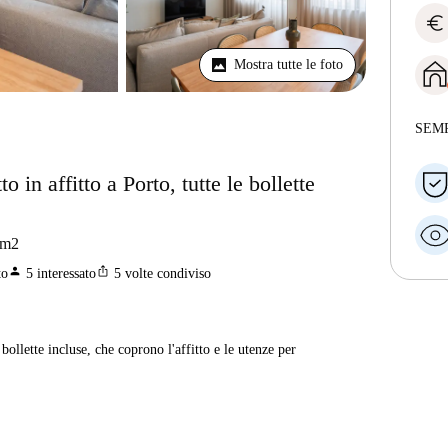
euro
Mostra tutte le foto
SEM
in affitto a Porto, tutte le bollette
m2
person
ios_share
to
5
interessato
5
volte condiviso
ollette incluse, che coprono l'affitto e le utenze per