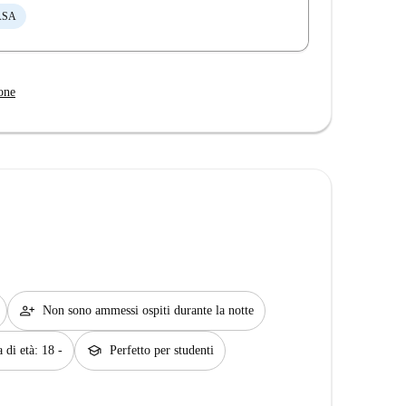
ASA
one
person_add
Non sono ammessi ospiti durante la notte
school
 di età: 18 -
Perfetto per studenti