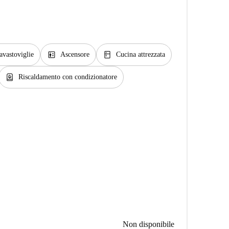
elevator
kitchen
avastoviglie
Ascensore
Cucina attrezzata
water_heater
Riscaldamento con condizionatore
Non disponibile