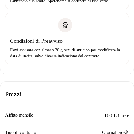
l'annuncio e la realtà. Spotahome si occuperà di risolverle.
Condizioni di Preavviso
Devi avvisare con almeno 30 giorni di anticipo per modificare la
data di uscita, salvo diversa indicazione del contratto.
Prezzi
Affitto mensile
1100 €
al mese
info
Tipo di contratto
Giornaliero