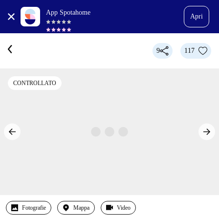
App Spotahome
Apri
9
117
CONTROLLATO
Fotografie
Mappa
Video