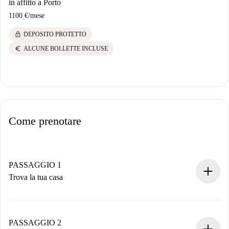
in affitto a Porto
1100 €
/
mese
lock
DEPOSITO PROTETTO
euro
ALCUNE BOLLETTE INCLUSE
Come prenotare
PASSAGGIO 1
Trova la tua casa
Processo di prenotazione 100% online.
Case e Proprietari verificati.
Hai tutte le informazioni necessarie in anticipo.
PASSAGGIO 2