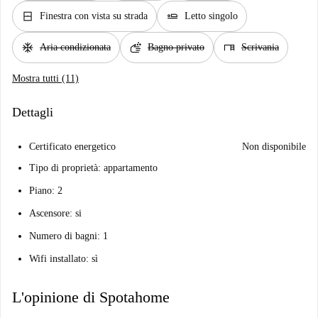
window_closed
airline_seat_flat
Finestra con vista su strada
Letto singolo
ac_unit
soap
desk
Aria condizionata
Bagno privato
Scrivania
Mostra tutti (11)
Dettagli
Certificato energetico
Non disponibile
Tipo di proprietà: appartamento
Piano: 2
Ascensore: si
Numero di bagni: 1
Wifi installato: sì
L'opinione di Spotahome