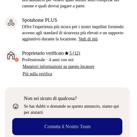
canone e quali dovrai pagare a parte.
Spotahome PLUS
Offre l'esperienza più sicura per i nostri inquilini fornendo
accesso agli standard di sicurezza più elevati e un supporto
aggiuntivo durante la locazione.
Vedi di più
star
Proprietario verificato
5 (12)
Professionale
·
4 anni
con noi
Maggiori informazioni su questo locatore
Più sulla verifica
Non sei sicuro di qualcosa?
sentiment_very_satisfied
Se hai dubbi o domande su questo annuncio, siamo qui
per aiutarti.
Contatta il Nostro Team