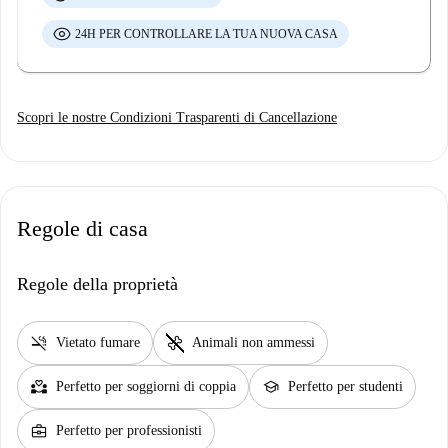
24H PER CONTROLLARE LA TUA NUOVA CASA
Scopri le nostre Condizioni Trasparenti di Cancellazione
Regole di casa
Regole della proprietà
smoke_free
pet_supplies
Vietato fumare
Animali non ammessi
partner_heart
school
Perfetto per soggiorni di coppia
Perfetto per studenti
business_center
Perfetto per professionisti