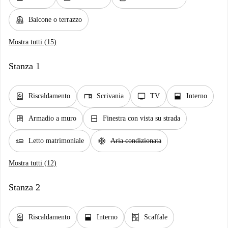
balcony
Balcone o terrazzo
Mostra tutti (15)
Stanza 1
water_heater
desk
tv
window_open
Riscaldamento
Scrivania
TV
Interno
dresser
window_closed
Armadio a muro
Finestra con vista su strada
airline_seat_flat
ac_unit
Letto matrimoniale
Aria condizionata
Mostra tutti (12)
Stanza 2
water_heater
window_open
shelves
Riscaldamento
Interno
Scaffale