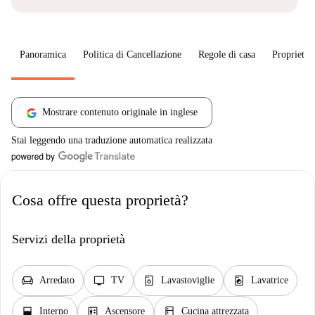
Panoramica
Politica di Cancellazione
Regole di casa
Proprietar
Mostrare contenuto originale in inglese
Stai leggendo una traduzione automatica realizzata
Cosa offre questa proprietà?
Servizi della proprietà
chair
tv
dishwasher_gen
local_laundry_service
Arredato
TV
Lavastoviglie
Lavatrice
window_open
elevator
kitchen
Interno
Ascensore
Cucina attrezzata