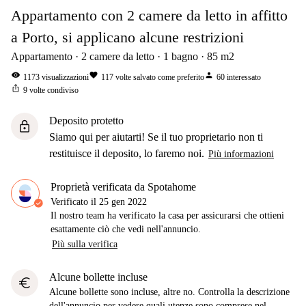
Appartamento con 2 camere da letto in affitto
a Porto, si applicano alcune restrizioni
Appartamento
2
camere da letto
1
bagno
85
m2
visibility
favorite
person
1173
visualizzazioni
117
volte salvato come preferito
60
interessato
ios_share
9
volte condiviso
Deposito protetto
lock
Siamo qui per aiutarti! Se il tuo proprietario non ti
restituisce il deposito, lo faremo noi.
Più informazioni
Proprietà verificata da Spotahome
Verificato il
25 gen 2022
Il nostro team ha verificato la casa per assicurarsi che ottieni
esattamente ciò che vedi nell'annuncio.
Più sulla verifica
Alcune bollette incluse
euro
Alcune bollette sono incluse, altre no. Controlla la descrizione
dell'annuncio per vedere quali utenze sono comprese nel