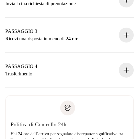
Invia la tua richiesta di prenotazione
Invia dettagli base del tuo profilo e metodo di pagamento.
Ricorda che non ti addebiteremo nulla finché il proprietario
non accetta.
PASSAGGIO 3
Ricevi una risposta in meno di 24 ore
Il proprietario ha fino a 24 ore per confermare.
Se accettata, ti addebiteremo il pagamento e ti metteremo in
contatto con il proprietario.
PASSAGGIO 4
Se rifiutata: non ti addebiteremo nulla e ti proporremo
Trasferimento
alternative.
Concorda con il proprietario i dettagli del tuo arrivo, ritiro
Documenti richiesti se la proprietà è “
Spotahome plus
”.
delle chiavi, ecc.
Documento d'identità o Passaporto
Spotahome trasferirà il primo pagamento al proprietario
Prova di solvibilità
solo se non segnali problemi.
Domiciliazione del pagamento
Politica di Controllo 24h
Hai 24 ore dall’arrivo per segnalare discrepanze significative tra