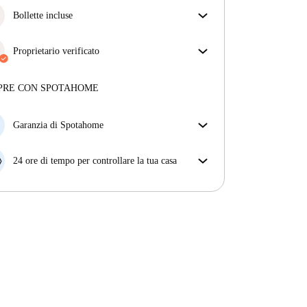
Bollette incluse
Goditi una vita senza preoccupazioni con le bollette
incluse, che coprono l'affitto e le utenze per
Proprietario verificato
un'esperienza di affitto senza problemi.
Professionale
·
3 anni
con noi
Maggiori informazioni su questo locatore
PRE CON SPOTAHOME
Più sulla verifica
Garanzia di Spotahome
Se il proprietario di casa cancella la tua prenotazione
con breve preavviso, noi A) ti pagheremo un hotel e
24 ore di tempo per controllare la tua casa
ti aiuteremo a trovare un'altra nuova sistemazione, o
Se l'appartamento non è come te lo aspettavi
B) ti rimborseremo totalmente
dall'annuncio, faccelo sapere entro le prime 24 ore
dall'entrata e ci impegneremo per trovare una
soluzione.