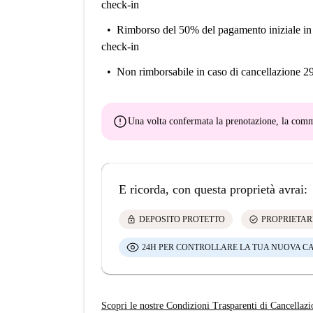
check-in
Rimborso del 50% del pagamento iniziale
in
check-in
Non rimborsabile
in caso di cancellazione 2
error
Una volta confermata la prenotazione, la co
E ricorda, con questa proprietà avrai:
lock
check_circle
DEPOSITO PROTETTO
PROPRIETAR
24H PER CONTROLLARE LA TUA NUOVA C
Scopri le nostre Condizioni Trasparenti di Cancellazi