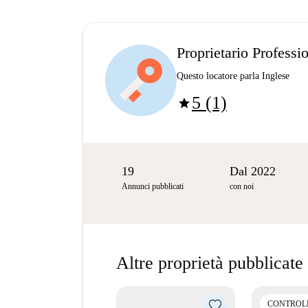
Proprietario Professi
Questo locatore parla Inglese
5 (1)
star
19
Dal 2022
Annunci pubblicati
con noi
Altre proprietà pubblicate
CONTROL