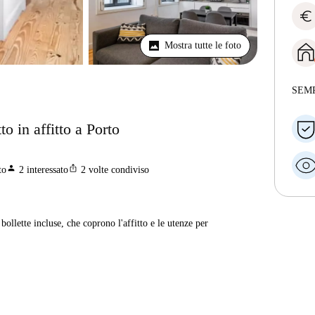
euro
Mostra tutte le foto
SEM
o in affitto a Porto
person
ios_share
to
2
interessato
2
volte condiviso
ollette incluse, che coprono l'affitto e le utenze per