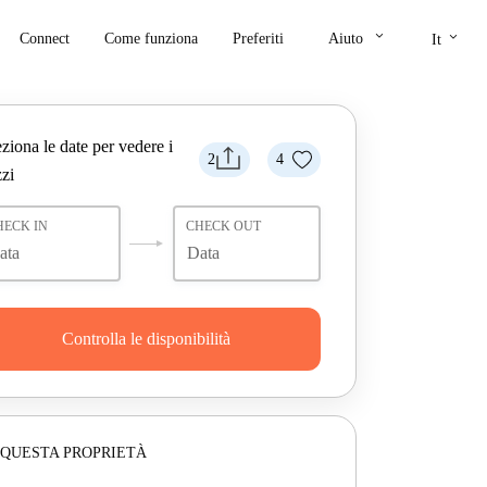
keyboard_arrow_down
keyboard_arrow_down
Connect
Come funziona
Preferiti
Aiuto
It
ziona le date per vedere i
2
4
zi
HECK IN
CHECK OUT
Controlla le disponibilità
 QUESTA PROPRIETÀ