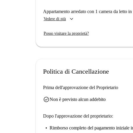
Appartamento arredato con 1 camera da letto in a
keyboard_arrow_down
Vedere di più
Posso visitare la proprietà?
Politica di Cancellazione
Prima dell'approvazione del Proprietario
check_circle
Non è previsto alcun addebito
Dopo l'approvazione del proprietario:
Rimborso completo del pagamento iniziale
i