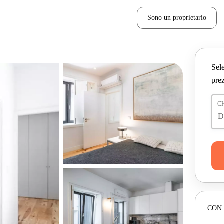
Sono un proprietario
Sele
prez
C
CON