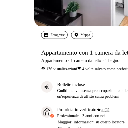
Fotografie
Mappa
Appartamento con 1 camera da lett
Appartamento
1
camera da letto
1
bagno
visibility
favorite
136
visualizzazioni
4
volte salvato come preferi
Bollette incluse
euro
Goditi una vita senza preoccupazioni con le b
un'esperienza di affitto senza problemi.
star
Proprietario verificato
5 (1)
Professionale
·
3 anni
con noi
Maggiori informazioni su questo locatore