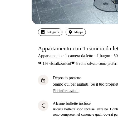
Fotografie
Mappa
Appartamento con 1 camera da letto
Appartamento
1
camera da letto
1
bagno
50
visibility
favorite
156
visualizzazioni
5
volte salvato come preferi
Deposito protetto
lock
Siamo qui per aiutarti! Se il tuo propriet
Più informazioni
Alcune bollette incluse
euro
Alcune bollette sono incluse, altre no. Cont
sono comprese nel canone e quali dovrai pag