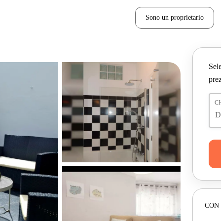
Sono un proprietario
Sele
prez
C
CON