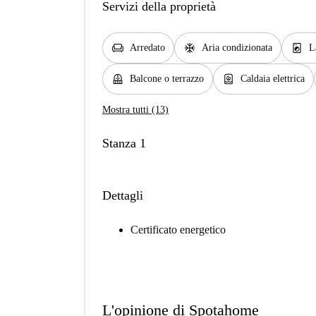
Servizi della proprietà
chair
ac_unit
local_laundry_service
Arredato
Aria condizionata
L
balcony
water_heater
Balcone o terrazzo
Caldaia elettrica
Mostra tutti (13)
Stanza 1
Dettagli
Certificato energetico
L'opinione di Spotahome