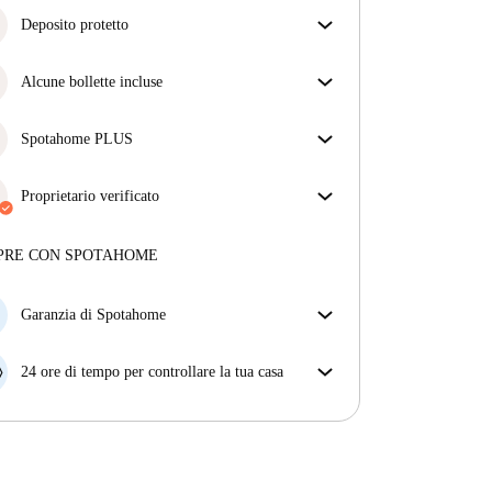
Deposito protetto
Siamo qui per aiutarti! Se il tuo proprietario non ti
restituisce il deposito, lo faremo noi.
Alcune bollette incluse
Più informazioni
Alcune bollette sono incluse, altre no. Controlla la
descrizione dell'annuncio per vedere quali utenze
Spotahome PLUS
sono comprese nel canone e quali dovrai pagare a
Offre l'esperienza più sicura per i nostri inquilini
parte.
fornendo accesso agli standard di sicurezza più
Proprietario verificato
elevati e un supporto aggiuntivo durante la
Privato
·
3 anni
con noi
locazione.
Vedi di più
Maggiori informazioni su questo locatore
PRE CON SPOTAHOME
Più sulla verifica
Garanzia di Spotahome
Se il proprietario di casa cancella la tua prenotazione
con breve preavviso, noi A) ti pagheremo un hotel e
24 ore di tempo per controllare la tua casa
ti aiuteremo a trovare un'altra nuova sistemazione, o
Se l'appartamento non è come te lo aspettavi
B) ti rimborseremo totalmente
dall'annuncio, faccelo sapere entro le prime 24 ore
dall'entrata e ci impegneremo per trovare una
soluzione.