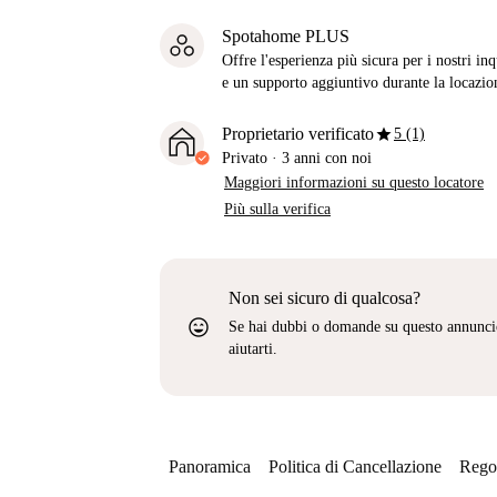
Spotahome PLUS
Offre l'esperienza più sicura per i nostri in
e un supporto aggiuntivo durante la locazio
star
Proprietario verificato
5 (1)
Privato
·
3 anni
con noi
Maggiori informazioni su questo locatore
Più sulla verifica
Non sei sicuro di qualcosa?
sentiment_very_satisfied
Se hai dubbi o domande su questo annunci
aiutarti.
Panoramica
Politica di Cancellazione
Regol