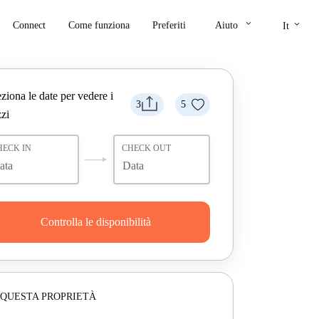
keyboard_arrow_down
keyboard_arrow_down
Connect
Come funziona
Preferiti
Aiuto
It
ziona le date per vedere i
3
5
zi
HECK IN
CHECK OUT
Controlla le disponibilità
 QUESTA PROPRIETÀ