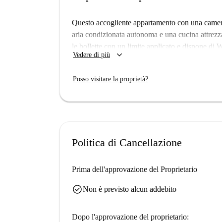
Questo accogliente appartamento con una camera
aria condizionata autonoma e una cucina attrezz
le bollette con un limite applicato e dispone d
keyboard_arrow_down
Vedere di più
animali domestici. Sebbene la proprietà non sia 
La proprietà si trova vicino all'Instituto Superi
Posso visitare la proprietà?
Pingo Doce Salgueiros e Minipreço, e a ristoran
Godetevi l'esplorazione delle delizie educative e
strategica.
Politica di Cancellazione
Prima dell'approvazione del Proprietario
check_circle
Non è previsto alcun addebito
Dopo l'approvazione del proprietario: