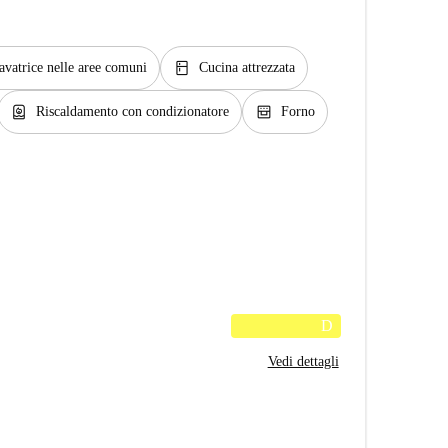
kitchen
avatrice nelle aree comuni
Cucina attrezzata
water_heater
oven_gen
Riscaldamento con condizionatore
Forno
D
Vedi dettagli