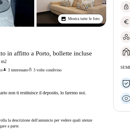
lock
Mostra tutte le foto
euro
 in affitto a Porto, bollette incluse
m2
SEM
person
ios_share
to
3
interessato
3
volte condiviso
ario non ti restituisce il deposito, lo faremo noi.
rolla la descrizione dell'annuncio per vedere quali utenze
are a parte.