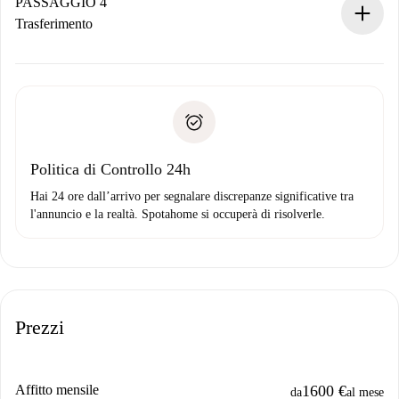
contatto con il proprietario.
PASSAGGIO 4
Se rifiutata: non ti addebiteremo nulla e ti proporremo
Trasferimento
alternative.
Concorda con il proprietario i dettagli del tuo arrivo, ritiro
Documenti richiesti se la proprietà è “
Spotahome plus
”.
delle chiavi, ecc.
Documento d'identità o Passaporto
Spotahome trasferirà il primo pagamento al proprietario
Prova di solvibilità
solo se non segnali problemi.
Domiciliazione del pagamento
Politica di Controllo 24h
Hai 24 ore dall’arrivo per segnalare discrepanze significative tra
l'annuncio e la realtà. Spotahome si occuperà di risolverle.
Prezzi
Affitto mensile
1600 €
da
al mese