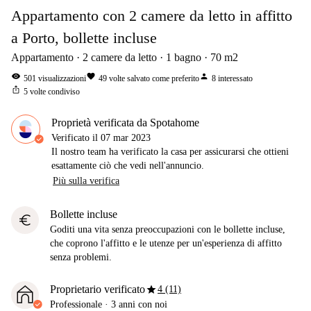
Appartamento con 2 camere da letto in affitto
a Porto, bollette incluse
Appartamento
2
camere da letto
1
bagno
70
m2
visibility
favorite
person
501
visualizzazioni
49
volte salvato come preferito
8
interessato
ios_share
5
volte condiviso
Proprietà verificata da Spotahome
Verificato il
07 mar 2023
Il nostro team ha verificato la casa per assicurarsi che ottieni
esattamente ciò che vedi nell'annuncio.
Più sulla verifica
Bollette incluse
euro
Goditi una vita senza preoccupazioni con le bollette incluse,
che coprono l'affitto e le utenze per un'esperienza di affitto
senza problemi.
star
Proprietario verificato
4 (11)
Professionale
·
3 anni
con noi