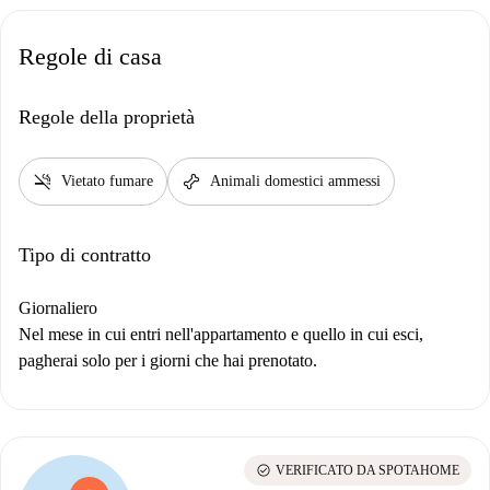
Regole di casa
Regole della proprietà
smoke_free
pet_supplies
Vietato fumare
Animali domestici ammessi
Tipo di contratto
Giornaliero
Nel mese in cui entri nell'appartamento e quello in cui esci,
pagherai solo per i giorni che hai prenotato.
check_circle
VERIFICATO DA SPOTAHOME