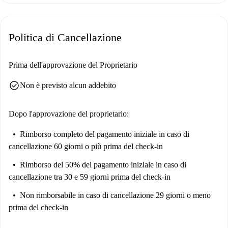
realtà.
Situato nel vivace comune di Porto, questo appartamento è circondato da
Politica di Cancellazione
attrazioni di notevole interesse. Nelle vicinanze, potrete esplorare la
Chiesa di Padre Américo, il Monumento a Deus Baco e la Capela dos
Pestanas, oltre a diversi altri punti di riferimento importanti come Praça
Prima dell'approvazione del Proprietario
da Republica e la Igreja de Nossa Senhora da Lapa. Godetevi uno stile di
check_circle
Non è previsto alcun addebito
vita confortevole in una posizione eccellente.
Dopo l'approvazione del proprietario:
Rimborso completo del pagamento iniziale
in caso di
cancellazione 60 giorni o più prima del check-in
Rimborso del 50% del pagamento iniziale
in caso di
cancellazione tra 30 e 59 giorni prima del check-in
Non rimborsabile
in caso di cancellazione 29 giorni o meno
prima del check-in