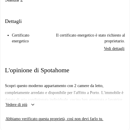
Dettagli
Certificato
Il certificato energetico è stato richiesto al
energetico
proprietario.
Vedi dettagli
L'opinione di Spotahome
Scopri questo moderno appartamento con 2 camere da letto,
completamente arredato e disponibile per l'affitto a Porto. L'immobile è
dotato di aria condizionata individuale, cucina ben attrezzata e lavatrice
keyboard_arrow_down
Vedere di più
privata. Accetta animali domestici, dispone di balcone e non dispone di
parcheggio. Le utenze di acqua, elettricità, gas e Wi-Fi sono incluse.
Abbiamo verificato questa proprietà, così non devi farlo tu.
Non è consentito fumare, sebbene Spotahome abbia ispezionato
attentamente l'immobile per garantire che la descrizione corrisponda alla