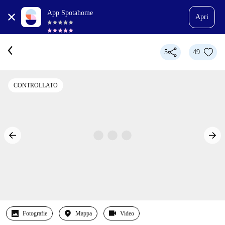
App Spotahome
Apri
5
49
CONTROLLATO
Fotografie
Mappa
Video