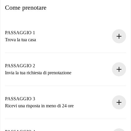
Come prenotare
PASSAGGIO 1
Trova la tua casa
Processo di prenotazione 100% online.
Case e Proprietari verificati.
Hai tutte le informazioni necessarie in anticipo.
PASSAGGIO 2
Invia la tua richiesta di prenotazione
Invia dettagli base del tuo profilo e metodo di pagamento.
Ricorda che non ti addebiteremo nulla finché il proprietario
non accetta.
PASSAGGIO 3
Ricevi una risposta in meno di 24 ore
Il proprietario ha fino a 24 ore per confermare.
Se accettata, ti addebiteremo il pagamento e ti metteremo in