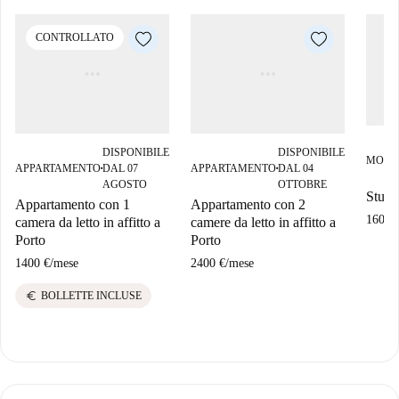
CONTROLLATO
DISPONIBILE
DISPONIBILE
MONO
APPARTAMENTO
DAL 07
APPARTAMENTO
DAL 04
■
■
AGOSTO
OTTOBRE
Studio
Appartamento con 1
Appartamento con 2
1600 
camera da letto in affitto a
camere da letto in affitto a
Porto
Porto
1400 €
/
mese
2400 €
/
mese
euro
BOLLETTE INCLUSE