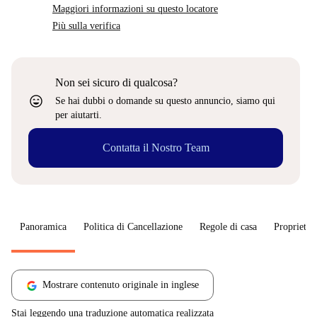
Maggiori informazioni su questo locatore
Più sulla verifica
Non sei sicuro di qualcosa?
sentiment_very_satisfied
Se hai dubbi o domande su questo annuncio, siamo qui
per aiutarti.
Contatta il Nostro Team
Panoramica
Politica di Cancellazione
Regole di casa
Proprietar
Mostrare contenuto originale in inglese
Stai leggendo una traduzione automatica realizzata