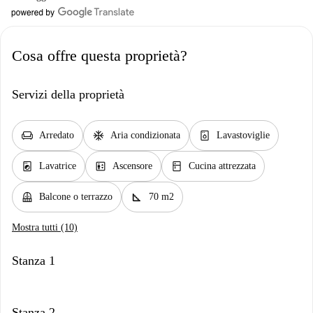
Cosa offre questa proprietà?
Servizi della proprietà
chair
ac_unit
dishwasher_gen
Arredato
Aria condizionata
Lavastoviglie
local_laundry_service
elevator
kitchen
Lavatrice
Ascensore
Cucina attrezzata
balcony
square_foot
Balcone o terrazzo
70 m2
Mostra tutti (10)
Stanza 1
Stanza 2