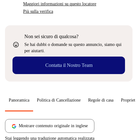
Maggiori informazioni su questo locatore
Più sulla verifica
Non sei sicuro di qualcosa?
sentiment_very_satisfied
Se hai dubbi o domande su questo annuncio, siamo qui
per aiutarti.
Contatta il Nostro Team
Panoramica
Politica di Cancellazione
Regole di casa
Proprietar
Mostrare contenuto originale in inglese
Stai leggendo una traduzione automatica realizzata