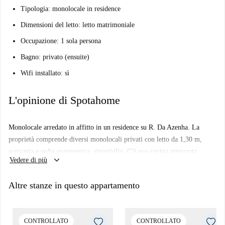
Tipologia: monolocale in residence
Dimensioni del letto: letto matrimoniale
Occupazione: 1 sola persona
Bagno: privato (ensuite)
Wifi installato: sì
L'opinione di Spotahome
Monolocale arredato in affitto in un residence su R. Da Azenha. La
proprietà comprende diversi monolocali privati con letto da 1,30 m,
scrivania e sedia ergonomica, ripostiglio. C'è una cucina attrezzata
keyboard_arrow_down
Vedere di più
integrata nello studio (dotata di forno a microonde, piano cottura e cappa
aspirante, mini frigorifero con mini congelatore). La pulizia è inclusa.
Altre stanze in questo appartamento
La struttura dispone anche di una lavanderia, una terrazza panoramica,
una sala giochi, l'accesso alla palestra e alcune sale studio e sociali.
Importante:
CONTROLLATO
CONTROLLATO