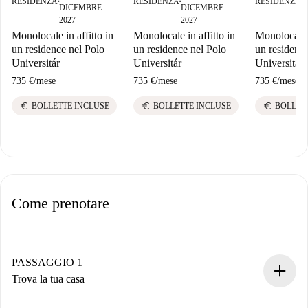
RESIDENZA
RESIDENZA
RESIDENZA
■
■
■
DICEMBRE
DICEMBRE
D
2027
2027
2
Monolocale in affitto in
Monolocale in affitto in
Monolocale i
un residence nel Polo
un residence nel Polo
un residenc
Universitár
Universitár
Universitár
735 €
/
mese
735 €
/
mese
735 €
/
mese
euro
euro
euro
BOLLETTE INCLUSE
BOLLETTE INCLUSE
BOLLET
Come prenotare
PASSAGGIO 1
Trova la tua casa
Processo di prenotazione 100% online.