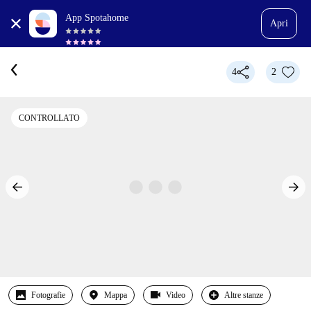
App Spotahome
Apri
4
2
CONTROLLATO
Fotografie
Mappa
Video
Altre stanze