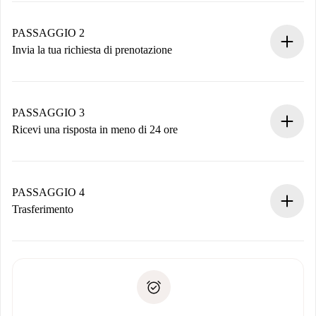
Case e Proprietari verificati.
Hai tutte le informazioni necessarie in anticipo.
PASSAGGIO 2
Invia la tua richiesta di prenotazione
Invia dettagli base del tuo profilo e metodo di pagamento.
Ricorda che non ti addebiteremo nulla finché il proprietario
non accetta.
PASSAGGIO 3
Ricevi una risposta in meno di 24 ore
Il proprietario ha fino a 24 ore per confermare.
Se accettata, ti addebiteremo il pagamento e ti metteremo in
contatto con il proprietario.
PASSAGGIO 4
Se rifiutata: non ti addebiteremo nulla e ti proporremo
Trasferimento
alternative.
Concorda con il proprietario i dettagli del tuo arrivo, ritiro
Documenti richiesti se la proprietà è “
Spotahome plus
”.
delle chiavi, ecc.
Documento d'identità o Passaporto
Spotahome trasferirà il primo pagamento al proprietario
Prova di solvibilità
solo se non segnali problemi.
Domiciliazione del pagamento