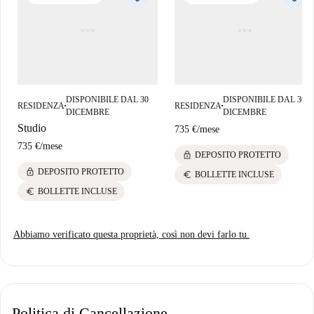
Questa proprietà è in una residenza. Ciò significa che ci sono altre
unità quasi identiche nell'edificio. Quindi, quello che vedi sopra
potrebbe essere leggermente diverso da quello che noleggi
effettivamente.
DISPONIBILE DAL 30
DISPONIBILE DAL 30
RESIDENZA
RESIDENZA
■
■
DICEMBRE
DICEMBRE
Studio
735 €
/
mese
735 €
/
mese
lock
DEPOSITO PROTETTO
lock
DEPOSITO PROTETTO
euro
BOLLETTE INCLUSE
euro
BOLLETTE INCLUSE
Abbiamo verificato questa proprietà, così non devi farlo tu.
Politica di Cancellazione