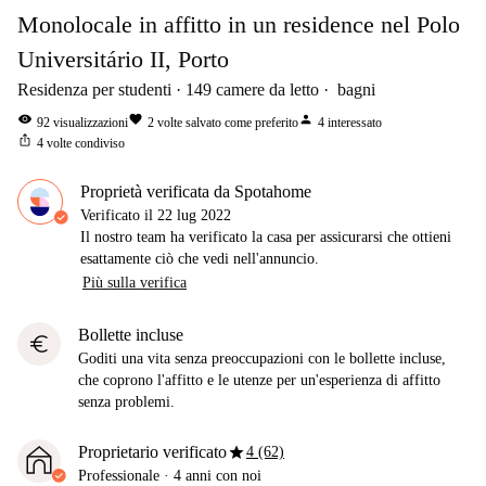
Monolocale in affitto in un residence nel Polo
Universitário II, Porto
Residenza per studenti
149
camere da letto
bagni
visibility
favorite
person
92
visualizzazioni
2
volte salvato come preferito
4
interessato
ios_share
4
volte condiviso
Proprietà verificata da Spotahome
Verificato il
22 lug 2022
Il nostro team ha verificato la casa per assicurarsi che ottieni
esattamente ciò che vedi nell'annuncio.
Più sulla verifica
Bollette incluse
euro
Goditi una vita senza preoccupazioni con le bollette incluse,
che coprono l'affitto e le utenze per un'esperienza di affitto
senza problemi.
star
Proprietario verificato
4 (62)
Professionale
·
4 anni
con noi