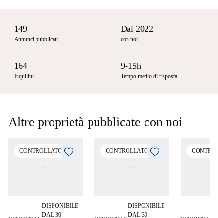
149
Dal 2022
Annunci pubblicati
con noi
164
9-15h
Inquilini
Tempo medio di risposta
Altre proprietà pubblicate con noi
CONTROLLATO
CONTROLLATO
CONTRO
DISPONIBILE
DISPONIBILE
D
DAL 30
DAL 30
D