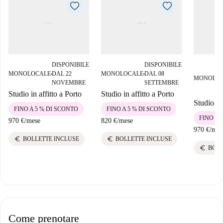
DISPONIBILE
DISPONIBILE
MONOLOCALE
DAL 22
MONOLOCALE
DAL 08
■
■
MONOLO
NOVEMBRE
SETTEMBRE
Studio in affitto a Porto
Studio in affitto a Porto
Studio in 
FINO A 5 % DI SCONTO
FINO A 5 % DI SCONTO
FINO A 
970 €
/
mese
820 €
/
mese
970 €
/
mes
euro
euro
BOLLETTE INCLUSE
BOLLETTE INCLUSE
euro
BOLL
Come prenotare