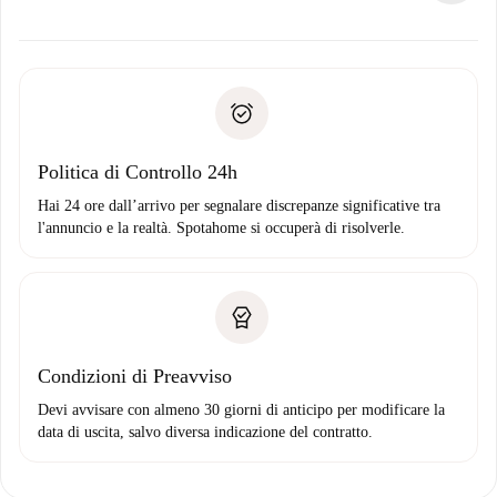
alternative.
Concorda con il proprietario i dettagli del tuo arrivo, ritiro
Documenti richiesti se la proprietà è “
Spotahome plus
”.
delle chiavi, ecc.
Documento d'identità o Passaporto
Spotahome trasferirà il primo pagamento al proprietario
Prova di solvibilità
solo se non segnali problemi.
Domiciliazione del pagamento
Politica di Controllo 24h
Hai 24 ore dall’arrivo per segnalare discrepanze significative tra
l'annuncio e la realtà. Spotahome si occuperà di risolverle.
Condizioni di Preavviso
Devi avvisare con almeno 30 giorni di anticipo per modificare la
data di uscita, salvo diversa indicazione del contratto.