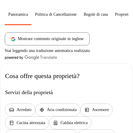
Panoramica
Politica di Cancellazione
Regole di casa
Proprietar
Mostrare contenuto originale in inglese
Stai leggendo una traduzione automatica realizzata
Cosa offre questa proprietà?
Servizi della proprietà
chair
ac_unit
elevator
Arredato
Aria condizionata
Ascensore
kitchen
water_heater
Cucina attrezzata
Caldaia elettrica