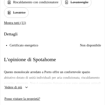
water_heater
dishwasher_gen
Riscaldamento con condizionatore
Lavastoviglie
local_laundry_service
Lavatrice
Mostra tutti (11)
Dettagli
Certificato energetico
Non disponibile
L'opinione di Spotahome
Questo monolocale arredato a Porto offre un confortevole spazio
abitativo dotato di unità individuali per aria condizionata, riscaldamento
e cucina attrezzata. Non è consentito fumare e non sono ammessi animali
keyboard_arrow_down
Vedere di più
domestici nella proprietà. Inoltre, il Wi-Fi è disponibile tramite
l'acquisto di un provider. Sebbene non sia ancora stato visitato da un
Posso visitare la proprietà?
homechecker di Spotahome, tutti i proprietari vengono sottoposti a un