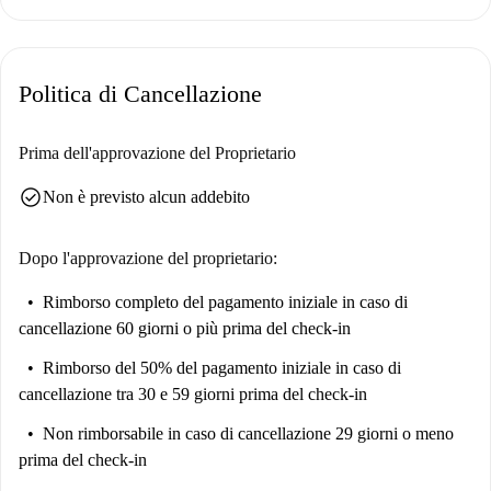
rigoroso processo di verifica per garantire un'esperienza di affitto
affidabile.
Situata a Porto, questa proprietà è vicina a famose attrazioni come il
Politica di Cancellazione
Busto A Guilherme Gomes Fernandes, la libreria Lello e la scultura
Abundância Os Meninos, tra le altre. Ideale per vivere la vivace vita
cittadina e i monumenti culturali di Porto.
Prima dell'approvazione del Proprietario
check_circle
Non è previsto alcun addebito
Dopo l'approvazione del proprietario:
Rimborso completo del pagamento iniziale
in caso di
cancellazione 60 giorni o più prima del check-in
Rimborso del 50% del pagamento iniziale
in caso di
cancellazione tra 30 e 59 giorni prima del check-in
Non rimborsabile
in caso di cancellazione 29 giorni o meno
prima del check-in