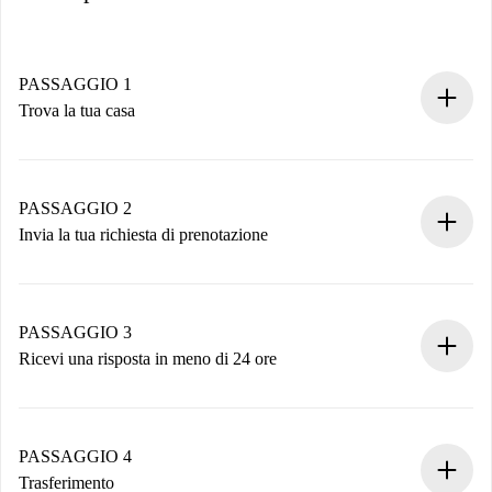
PASSAGGIO 1
Trova la tua casa
Processo di prenotazione 100% online.
Case e Proprietari verificati.
Hai tutte le informazioni necessarie in anticipo.
PASSAGGIO 2
Invia la tua richiesta di prenotazione
Invia dettagli base del tuo profilo e metodo di pagamento.
Ricorda che non ti addebiteremo nulla finché il proprietario
non accetta.
PASSAGGIO 3
Ricevi una risposta in meno di 24 ore
Il proprietario ha fino a 24 ore per confermare.
Se accettata, ti addebiteremo il pagamento e ti metteremo in
contatto con il proprietario.
PASSAGGIO 4
Se rifiutata: non ti addebiteremo nulla e ti proporremo
Trasferimento