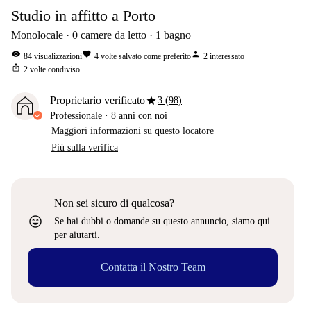
Studio in affitto a Porto
Monolocale
0
camere da letto
1
bagno
visibility
favorite
person
84
visualizzazioni
4
volte salvato come preferito
2
interessato
ios_share
2
volte condiviso
star
Proprietario verificato
3 (98)
Professionale
·
8 anni
con noi
Maggiori informazioni su questo locatore
Più sulla verifica
Non sei sicuro di qualcosa?
sentiment_very_satisfied
Se hai dubbi o domande su questo annuncio, siamo qui
per aiutarti.
Contatta il Nostro Team