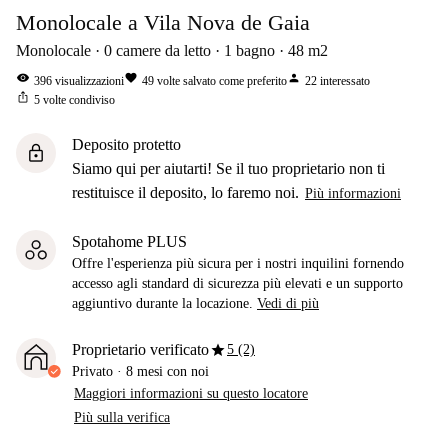
Monolocale a Vila Nova de Gaia
Monolocale
0
camere da letto
1
bagno
48
m2
visibility
favorite
person
396
visualizzazioni
49
volte salvato come preferito
22
interessato
ios_share
5
volte condiviso
Deposito protetto
lock
Siamo qui per aiutarti! Se il tuo proprietario non ti
restituisce il deposito, lo faremo noi.
Più informazioni
Spotahome PLUS
Offre l'esperienza più sicura per i nostri inquilini fornendo
accesso agli standard di sicurezza più elevati e un supporto
aggiuntivo durante la locazione.
Vedi di più
star
Proprietario verificato
5 (2)
Privato
·
8 mesi
con noi
Maggiori informazioni su questo locatore
Più sulla verifica