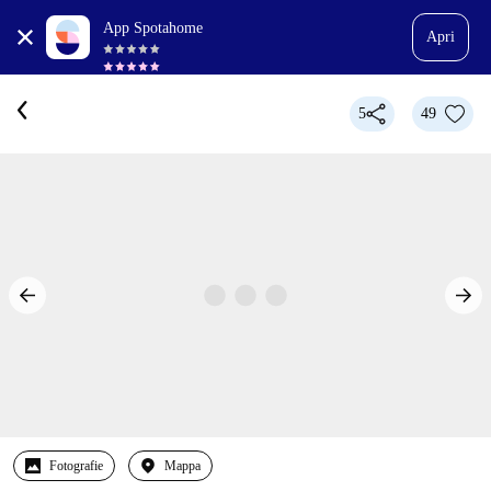
App Spotahome
Apri
5
49
Fotografie
Mappa