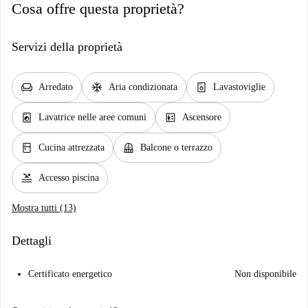
Cosa offre questa proprietà?
Servizi della proprietà
chair
ac_unit
dishwasher_gen
Arredato
Aria condizionata
Lavastoviglie
local_laundry_service
elevator
Lavatrice nelle aree comuni
Ascensore
kitchen
balcony
Cucina attrezzata
Balcone o terrazzo
pool
Accesso piscina
Mostra tutti (13)
Dettagli
Certificato energetico
Non disponibile