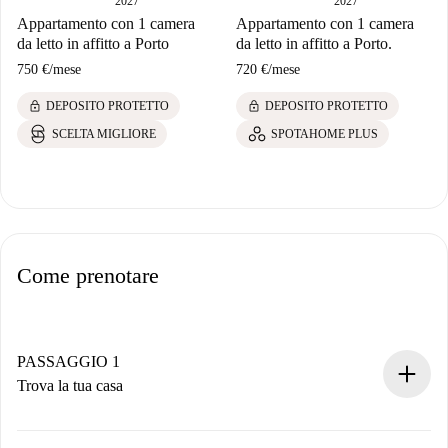
2027
2027
Appartamento con 1 camera
Appartamento con 1 camera
da letto in affitto a Porto
da letto in affitto a Porto.
750 €
/
mese
720 €
/
mese
lock
lock
DEPOSITO PROTETTO
DEPOSITO PROTETTO
SCELTA MIGLIORE
SPOTAHOME PLUS
Come prenotare
PASSAGGIO 1
Trova la tua casa
Processo di prenotazione 100% online.