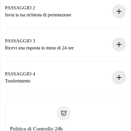
Case e Proprietari verificati.
Hai tutte le informazioni necessarie in anticipo.
PASSAGGIO 2
Invia la tua richiesta di prenotazione
Invia dettagli base del tuo profilo e metodo di pagamento.
Ricorda che non ti addebiteremo nulla finché il proprietario
non accetta.
PASSAGGIO 3
Ricevi una risposta in meno di 24 ore
Il proprietario ha fino a 24 ore per confermare.
Se accettata, ti addebiteremo il pagamento e ti metteremo in
contatto con il proprietario.
PASSAGGIO 4
Se rifiutata: non ti addebiteremo nulla e ti proporremo
Trasferimento
alternative.
Concorda con il proprietario i dettagli del tuo arrivo, ritiro
Documenti richiesti se la proprietà è “
Spotahome plus
”.
delle chiavi, ecc.
Documento d'identità o Passaporto
Spotahome trasferirà il primo pagamento al proprietario
Prova di solvibilità
solo se non segnali problemi.
Domiciliazione del pagamento
Politica di Controllo 24h