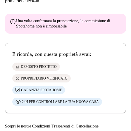
prima del check-in
error
Una volta confermata la prenotazione, la commissione di
Spotahome
non è rimborsabile
E ricorda, con questa proprietà avrai:
lock
DEPOSITO PROTETTO
check_circle
PROPRIETARIO VERIFICATO
GARANZIA SPOTAHOME
24H PER CONTROLLARE LA TUA NUOVA CASA
Scopri le nostre Condizioni Trasparenti di Cancellazione