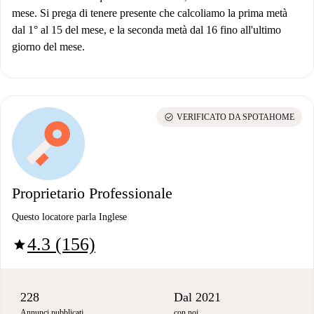
mese. Si prega di tenere presente che calcoliamo la prima metà
dal 1° al 15 del mese, e la seconda metà dal 16 fino all'ultimo
giorno del mese.
check_circle
VERIFICATO DA SPOTAHOME
Proprietario Professionale
Questo locatore parla Inglese
4.3 (156)
star
228
Dal 2021
Annunci pubblicati
con noi