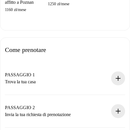
affitto a Poznan
1250 zł
/
mese
1160 zł
/
mese
Come prenotare
PASSAGGIO 1
Trova la tua casa
Processo di prenotazione 100% online.
Case e Proprietari verificati.
Hai tutte le informazioni necessarie in anticipo.
PASSAGGIO 2
Invia la tua richiesta di prenotazione
Invia dettagli base del tuo profilo e metodo di pagamento.