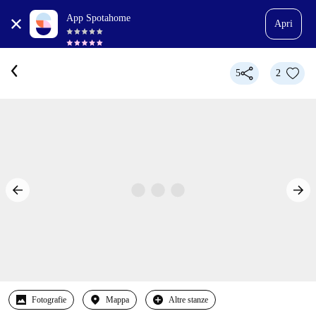
App Spotahome
Apri
5
2
Fotografie
Mappa
Altre stanze