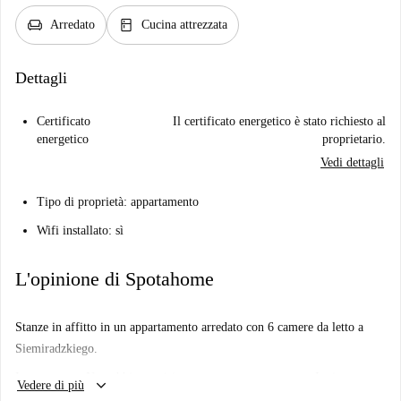
chair
kitchen
Arredato
Cucina attrezzata
Dettagli
Certificato
Il certificato energetico è stato richiesto al
energetico
proprietario.
Vedi dettagli
Tipo di proprietà: appartamento
Wifi installato: sì
L'opinione di Spotahome
Stanze in affitto in un appartamento arredato con 6 camere da letto a
Siemiradzkiego.
Importante: - Non abbiamo visitato questo posto... ancora. Inviamo
keyboard_arrow_down
Vedere di più
Homechecker a visitare ogni appartamento su Spotahome, quindi torna