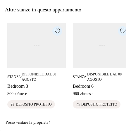
presto per una visita guidata più foto a 360° e HD.
Altre stanze in questo appartamento
DISPONIBILE DAL 08
DISPONIBILE DAL 08
STANZA
STANZA
■
■
AGOSTO
AGOSTO
Bedroom 3
Bedroom 6
800 zł
/
mese
960 zł
/
mese
lock
lock
DEPOSITO PROTETTO
DEPOSITO PROTETTO
Posso visitare la proprietà?