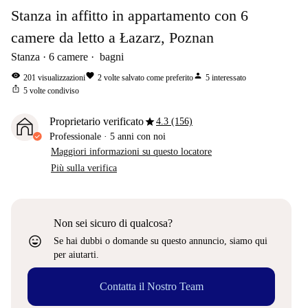
Stanza in affitto in appartamento con 6
camere da letto a Łazarz, Poznan
Stanza
6
camere
bagni
visibility
favorite
person
201
visualizzazioni
2
volte salvato come preferito
5
interessato
ios_share
5
volte condiviso
star
Proprietario verificato
4.3 (156)
Professionale
·
5 anni
con noi
Maggiori informazioni su questo locatore
Più sulla verifica
Non sei sicuro di qualcosa?
sentiment_very_satisfied
Se hai dubbi o domande su questo annuncio, siamo qui
per aiutarti.
Contatta il Nostro Team