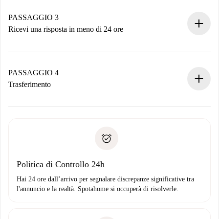
Ricorda che non ti addebiteremo nulla finché il proprietario
non accetta.
PASSAGGIO 3
Ricevi una risposta in meno di 24 ore
Il proprietario ha fino a 24 ore per confermare.
Se accettata, ti addebiteremo il pagamento e ti metteremo in
contatto con il proprietario.
PASSAGGIO 4
Se rifiutata: non ti addebiteremo nulla e ti proporremo
Trasferimento
alternative.
Concorda con il proprietario i dettagli del tuo arrivo, ritiro
Documenti richiesti se la proprietà è “
Spotahome plus
”.
delle chiavi, ecc.
Documento d'identità o Passaporto
Spotahome trasferirà il primo pagamento al proprietario
Prova di solvibilità
solo se non segnali problemi.
Domiciliazione del pagamento
Politica di Controllo 24h
Hai 24 ore dall’arrivo per segnalare discrepanze significative tra
l'annuncio e la realtà. Spotahome si occuperà di risolverle.