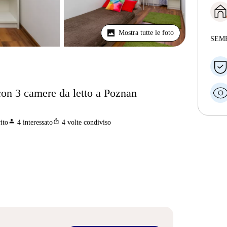
Mostra tutte le foto
SEM
 con 3 camere da letto a Poznan
person
ios_share
ito
4
interessato
4
volte condiviso