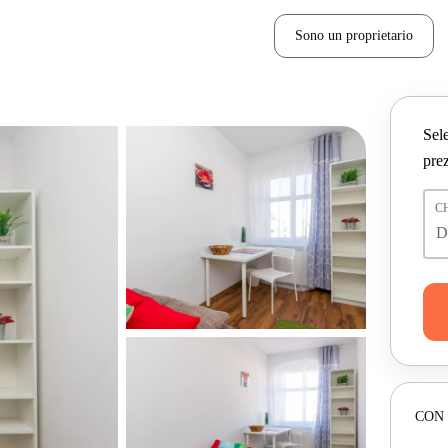
Sono un proprietario
Sele
prez
C
CON