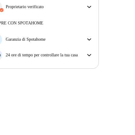
Proprietario verificato
Professionale
·
5 anni
con noi
Maggiori informazioni su questo locatore
PRE CON SPOTAHOME
Più sulla verifica
Garanzia di Spotahome
Se il proprietario di casa cancella la tua prenotazione
con breve preavviso, noi A) ti pagheremo un hotel e
24 ore di tempo per controllare la tua casa
ti aiuteremo a trovare un'altra nuova sistemazione, o
Se l'appartamento non è come te lo aspettavi
B) ti rimborseremo totalmente
dall'annuncio, faccelo sapere entro le prime 24 ore
dall'entrata e ci impegneremo per trovare una
soluzione.