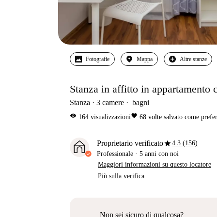
Fotografie
Mappa
Altre stanze
Stanza in affitto in appartamento
Stanza
3
camere
bagni
visibility
favorite
164
visualizzazioni
68
volte salvato come prefer
star
Proprietario verificato
4.3 (156)
Professionale
·
5 anni
con noi
Maggiori informazioni su questo locatore
Più sulla verifica
Non sei sicuro di qualcosa?