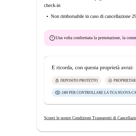
check-in
Non rimborsabile
in caso di cancellazione 2
error
Una volta confermata la prenotazione, la co
E ricorda, con questa proprietà avrai:
lock
check_circle
DEPOSITO PROTETTO
PROPRIETAR
24H PER CONTROLLARE LA TUA NUOVA C
Scopri le nostre Condizioni Trasparenti di Cancellazi