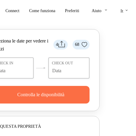
keyboard_arrow_down
keyboard_arrow_down
Connect
Come funziona
Preferiti
Aiuto
It
ziona le date per vedere i
4
68
zi
HECK IN
CHECK OUT
Controlla le disponibilità
 QUESTA PROPRIETÀ