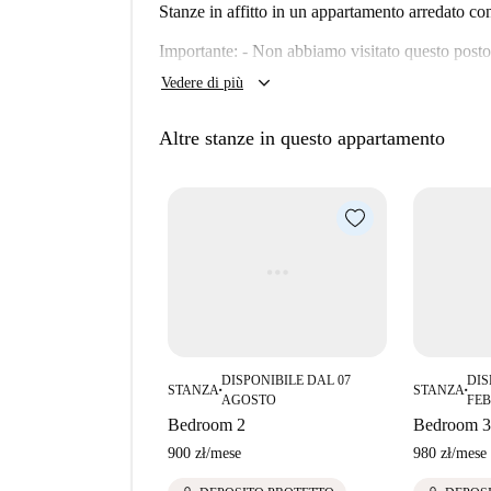
Stanze in affitto in un appartamento arredato co
Importante: - Non abbiamo visitato questo posto
appartamento su Spotahome, quindi torna presto 
keyboard_arrow_down
Vedere di più
Altre stanze in questo appartamento
DISPONIBILE DAL 07
DIS
STANZA
STANZA
■
■
AGOSTO
FE
Bedroom 2
Bedroom 3
900 zł
/
mese
980 zł
/
mese