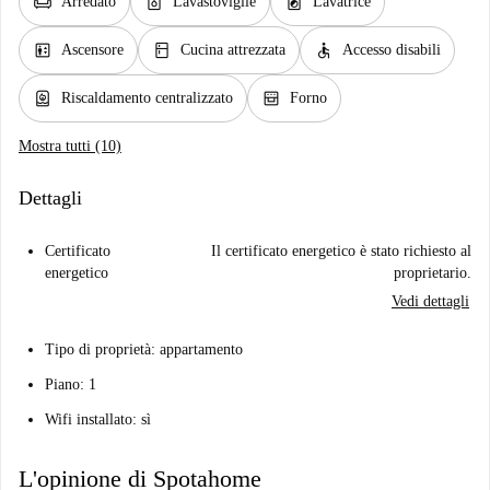
chair
dishwasher_gen
local_laundry_service
Arredato
Lavastoviglie
Lavatrice
elevator
kitchen
accessible
Ascensore
Cucina attrezzata
Accesso disabili
water_heater
oven_gen
Riscaldamento centralizzato
Forno
Mostra tutti (10)
Dettagli
Certificato
Il certificato energetico è stato richiesto al
energetico
proprietario.
Vedi dettagli
Tipo di proprietà: appartamento
Piano: 1
Wifi installato: sì
L'opinione di Spotahome