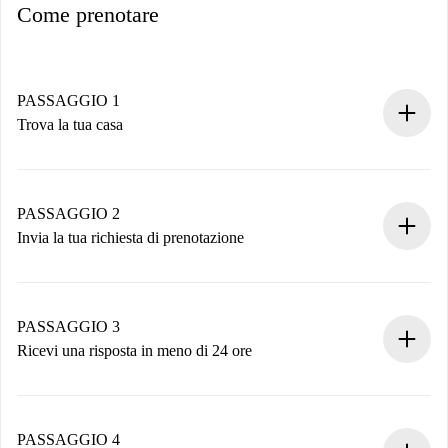
Come prenotare
PASSAGGIO 1
Trova la tua casa
Processo di prenotazione 100% online.
Case e Proprietari verificati.
Hai tutte le informazioni necessarie in anticipo.
PASSAGGIO 2
Invia la tua richiesta di prenotazione
Invia dettagli base del tuo profilo e metodo di pagamento.
Ricorda che non ti addebiteremo nulla finché il proprietario
non accetta.
PASSAGGIO 3
Ricevi una risposta in meno di 24 ore
Il proprietario ha fino a 24 ore per confermare.
Se accettata, ti addebiteremo il pagamento e ti metteremo in
contatto con il proprietario.
PASSAGGIO 4