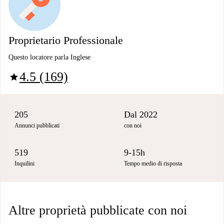
Proprietario Professionale
Questo locatore parla Inglese
4.5 (169)
star
205
Dal 2022
Annunci pubblicati
con noi
519
9-15h
Inquilini
Tempo medio di risposta
Altre proprietà pubblicate con noi