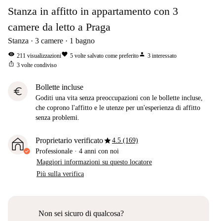
Stanza in affitto in appartamento con 3
camere da letto a Praga
Stanza
3
camere
1
bagno
visibility
favorite
person
211
visualizzazioni
5
volte salvato come preferito
3
interessato
ios_share
3
volte condiviso
Bollette incluse
euro
Goditi una vita senza preoccupazioni con le bollette incluse,
che coprono l'affitto e le utenze per un'esperienza di affitto
senza problemi.
star
Proprietario verificato
4.5 (169)
Professionale
·
4 anni
con noi
Maggiori informazioni su questo locatore
Più sulla verifica
Non sei sicuro di qualcosa?