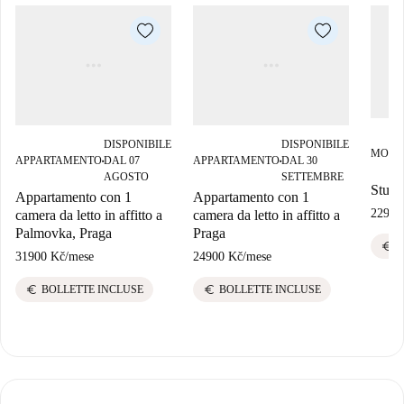
DISPONIBILE
DISPONIBILE
MONO
APPARTAMENTO
DAL 07
APPARTAMENTO
DAL 30
■
■
AGOSTO
SETTEMBRE
Studio
Appartamento con 1
Appartamento con 1
22900
camera da letto in affitto a
camera da letto in affitto a
Palmovka, Praga
Praga
euro
B
31900 Kč
/
mese
24900 Kč
/
mese
euro
euro
BOLLETTE INCLUSE
BOLLETTE INCLUSE