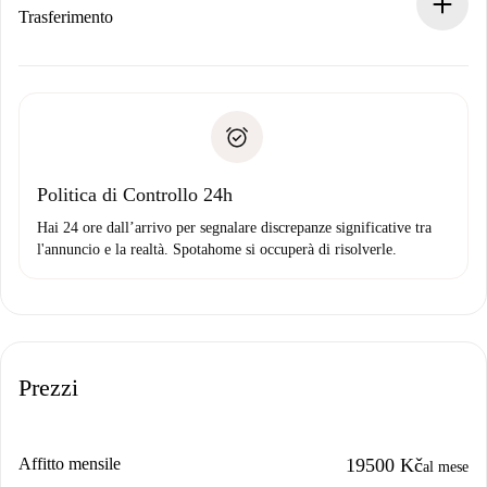
Se rifiutata: non ti addebiteremo nulla e ti proporremo
Trasferimento
alternative.
Concorda con il proprietario i dettagli del tuo arrivo, ritiro
Documenti richiesti se la proprietà è “
Spotahome plus
”.
delle chiavi, ecc.
Documento d'identità o Passaporto
Spotahome trasferirà il primo pagamento al proprietario
Prova di solvibilità
solo se non segnali problemi.
Domiciliazione del pagamento
Politica di Controllo 24h
Hai 24 ore dall’arrivo per segnalare discrepanze significative tra
l'annuncio e la realtà. Spotahome si occuperà di risolverle.
Prezzi
Affitto mensile
19500 Kč
al mese