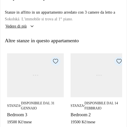
Stanze in affitto in un appartamento arredato con 3 camere da letto a
Sokolská. L'immobile si trova al 1° piano.
keyboard_arrow_down
Vedere di più
Altre stanze in questo appartamento
DISPONIBILE DAL 31
DISPONIBILE DAL 14
STANZA
STANZA
■
■
GENNAIO
FEBBRAIO
Bedroom 3
Bedroom 2
19500 Kč
/
mese
19500 Kč
/
mese