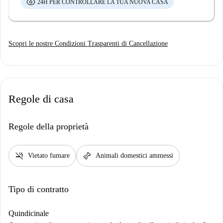
24H PER CONTROLLARE LA TUA NUOVA CASA
Scopri le nostre Condizioni Trasparenti di Cancellazione
Regole di casa
Regole della proprietà
smoke_free
pet_supplies
Vietato fumare
Animali domestici ammessi
Tipo di contratto
Quindicinale