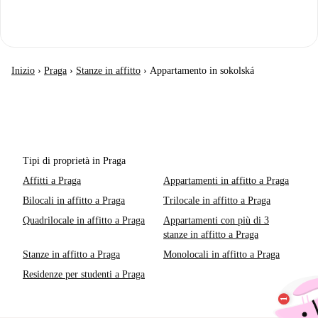
Inizio
›
Praga
›
Stanze in affitto
›
Appartamento in sokolská
Tipi di proprietà in Praga
Affitti a Praga
Appartamenti in affitto a Praga
Bilocali in affitto a Praga
Trilocale in affitto a Praga
Quadrilocale in affitto a Praga
Appartamenti con più di 3
stanze in affitto a Praga
Stanze in affitto a Praga
Monolocali in affitto a Praga
Residenze per studenti a Praga