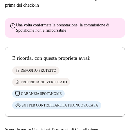
prima del check-in
error
Una volta confermata la prenotazione, la commissione di
Spotahome
non è rimborsabile
E ricorda, con questa proprietà avrai:
lock
DEPOSITO PROTETTO
check_circle
PROPRIETARIO VERIFICATO
GARANZIA SPOTAHOME
24H PER CONTROLLARE LA TUA NUOVA CASA
Scopri le nostre Condizioni Trasparenti di Cancellazione