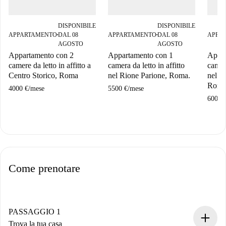
DISPONIBILE
DISPONIBILE
APPARTAMENTO
DAL 08
APPARTAMENTO
DAL 08
APPA
■
■
AGOSTO
AGOSTO
Appartamento con 2
Appartamento con 1
Appar
camere da letto in affitto a
camera da letto in affitto
camera
Centro Storico, Roma
nel Rione Parione, Roma.
nel R
Roma
4000 €
/
mese
5500 €
/
mese
6000 
Come prenotare
PASSAGGIO 1
Trova la tua casa