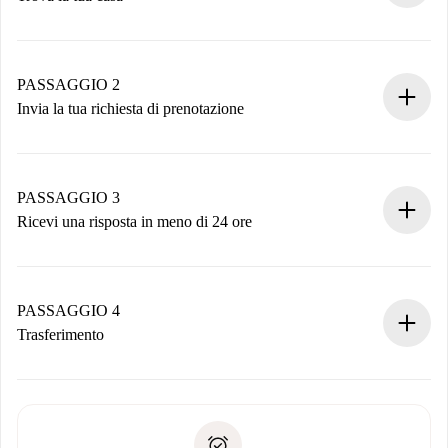
Processo di prenotazione 100% online.
Case e Proprietari verificati.
Hai tutte le informazioni necessarie in anticipo.
PASSAGGIO 2
Invia la tua richiesta di prenotazione
Invia dettagli base del tuo profilo e metodo di pagamento.
Ricorda che non ti addebiteremo nulla finché il proprietario
non accetta.
PASSAGGIO 3
Ricevi una risposta in meno di 24 ore
Il proprietario ha fino a 24 ore per confermare.
Se accettata, ti addebiteremo il pagamento e ti metteremo in
contatto con il proprietario.
PASSAGGIO 4
Se rifiutata: non ti addebiteremo nulla e ti proporremo
Trasferimento
alternative.
Concorda con il proprietario i dettagli del tuo arrivo, ritiro
Documenti richiesti se la proprietà è “
Spotahome plus
”.
delle chiavi, ecc.
Documento d'identità o Passaporto
Spotahome trasferirà il primo pagamento al proprietario
Prova di solvibilità
solo se non segnali problemi.