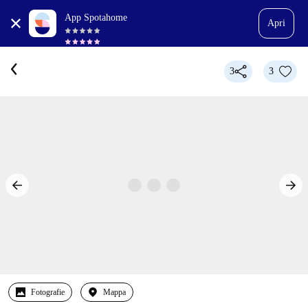
App Spotahome
Apri
3
3
Fotografie
Mappa