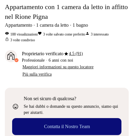
Appartamento con 1 camera da letto in affitto
nel Rione Pigna
Appartamento
1
camera da letto
1
bagno
visibility
favorite
person
188
visualizzazioni
3
volte salvato come preferito
3
interessato
ios_share
3
volte condiviso
star
Proprietario verificato
4.5 (91)
Professionale
·
6 anni
con noi
Maggiori informazioni su questo locatore
Più sulla verifica
Non sei sicuro di qualcosa?
sentiment_very_satisfied
Se hai dubbi o domande su questo annuncio, siamo qui
per aiutarti.
Contatta il Nostro Team