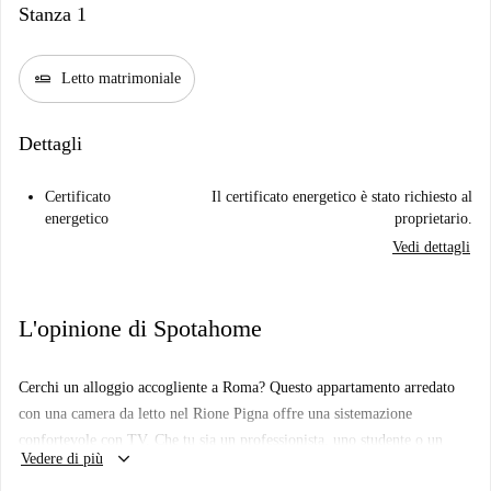
Stanza 1
airline_seat_flat
Letto matrimoniale
Dettagli
Certificato
Il certificato energetico è stato richiesto al
energetico
proprietario.
Vedi dettagli
L'opinione di Spotahome
Cerchi un alloggio accogliente a Roma? Questo appartamento arredato
con una camera da letto nel Rione Pigna offre una sistemazione
confortevole con TV. Che tu sia un professionista, uno studente o un
keyboard_arrow_down
Vedere di più
partecipante al programma Erasmus, apprezzerai questa flessibile