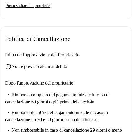
soluzione di affitto. Si prega di notare che le utenze vengono pagate
Posso visitare la proprietà?
separatamente al proprietario. Inoltre, è disponibile un servizio di pulizia
periodico a un costo aggiuntivo.
Situata nel vivace quartiere del Rione Pigna, la struttura è vicina a
numerose attrazioni. L'edicola della Madonna del Rosario, il Vista
Politica di Cancellazione
Rooftop e l'Arco della Ciambella sono tutti raggiungibili a piedi. Esplora
la Chiesa di San Pantaleo, Palazzo Maffei Marescotti e l'iconico
Santuario dei Felini di Torre Argentina nelle vicinanze. Questo
Prima dell'approvazione del Proprietario
appartamento ti immerge nel cuore del ricco patrimonio culturale di
check_circle
Non è previsto alcun addebito
questa città storica.
Dopo l'approvazione del proprietario:
Rimborso completo del pagamento iniziale
in caso di
cancellazione 60 giorni o più prima del check-in
Rimborso del 50% del pagamento iniziale
in caso di
cancellazione tra 30 e 59 giorni prima del check-in
Non rimborsabile
in caso di cancellazione 29 giorni o meno