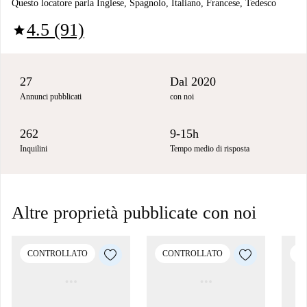
Questo locatore parla Inglese, Spagnolo, Italiano, Francese, Tedesco
4.5 (91)
star
27
Dal 2020
Annunci pubblicati
con noi
262
9-15h
Inquilini
Tempo medio di risposta
Altre proprietà pubblicate con noi
CONTROLLATO
CONTROLLATO
C