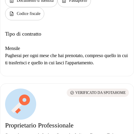
description
description
Documento d’identità
Passaporto
description
Codice fiscale
Tipo di contratto
Mensile
Pagherai per ogni mese che hai prenotato, compreso quello in cui
ti trasferisci e quello in cui lasci l'appartamento.
check_circle
VERIFICATO DA SPOTAHOME
Proprietario Professionale