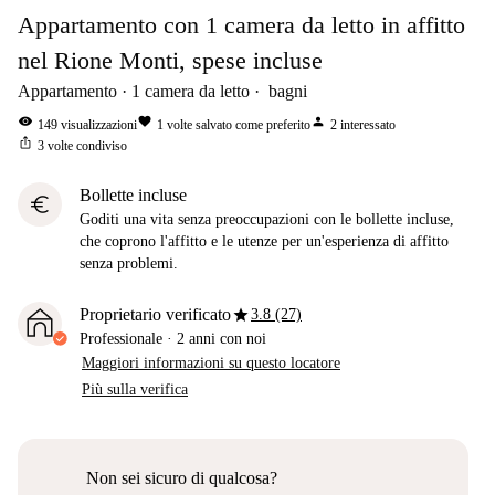
Appartamento con 1 camera da letto in affitto
nel Rione Monti, spese incluse
Appartamento
1
camera da letto
bagni
visibility
favorite
person
149
visualizzazioni
1
volte salvato come preferito
2
interessato
ios_share
3
volte condiviso
Bollette incluse
euro
Goditi una vita senza preoccupazioni con le bollette incluse,
che coprono l'affitto e le utenze per un'esperienza di affitto
senza problemi.
star
Proprietario verificato
3.8 (27)
Professionale
·
2 anni
con noi
Maggiori informazioni su questo locatore
Più sulla verifica
Non sei sicuro di qualcosa?