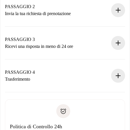
Hai tutte le informazioni necessarie in anticipo.
PASSAGGIO 2
Invia la tua richiesta di prenotazione
Invia dettagli base del tuo profilo e metodo di pagamento.
Ricorda che non ti addebiteremo nulla finché il proprietario
non accetta.
PASSAGGIO 3
Ricevi una risposta in meno di 24 ore
Il proprietario ha fino a 24 ore per confermare.
Se accettata, ti addebiteremo il pagamento e ti metteremo in
contatto con il proprietario.
PASSAGGIO 4
Se rifiutata: non ti addebiteremo nulla e ti proporremo
Trasferimento
alternative.
Concorda con il proprietario i dettagli del tuo arrivo, ritiro
Documenti richiesti se la proprietà è “
Spotahome plus
”.
delle chiavi, ecc.
Documento d'identità o Passaporto
Spotahome trasferirà il primo pagamento al proprietario
Prova di solvibilità
solo se non segnali problemi.
Domiciliazione del pagamento
Politica di Controllo 24h