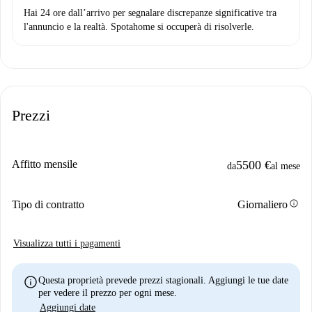
Hai 24 ore dall’arrivo per segnalare discrepanze significative tra
l'annuncio e la realtà. Spotahome si occuperà di risolverle.
Prezzi
Affitto mensile
5500 €
da
al mese
info
Tipo di contratto
Giornaliero
Visualizza tutti i pagamenti
info
Questa proprietà prevede prezzi stagionali. Aggiungi le tue date
per vedere il prezzo per ogni mese.
Aggiungi date