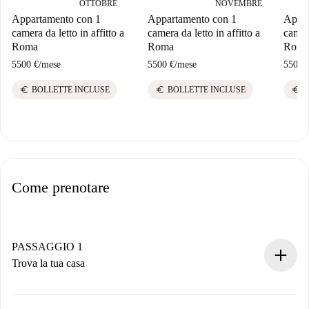
OTTOBRE
NOVEMBRE
Appartamento con 1
Appartamento con 1
Appar
camera da letto in affitto a
camera da letto in affitto a
camera
Roma
Roma
Rom
5500 €
/
mese
5500 €
/
mese
5500 
euro
euro
euro
BOLLETTE INCLUSE
BOLLETTE INCLUSE
B
Come prenotare
PASSAGGIO 1
Trova la tua casa
Processo di prenotazione 100% online.
Case e Proprietari verificati.