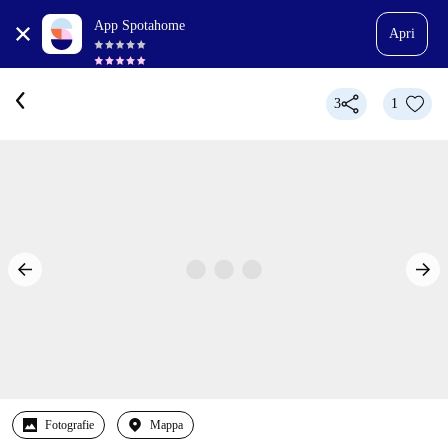
App Spotahome
Apri
3
1
Fotografie
Mappa