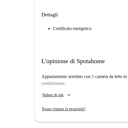
Dettagli
Certificato energetico
L'opinione di Spotahome
Appartamento arredato con 1 camera da letto in 
condizionata.
Ascensore fino al 4° piano, poi bisogna prendere 
keyboard_arrow_down
Vedere di più
Posso visitare la proprietà?