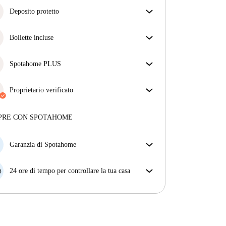
Deposito protetto
Siamo qui per aiutarti! Se il tuo proprietario non ti
restituisce il deposito, lo faremo noi.
Bollette incluse
Più informazioni
Goditi una vita senza preoccupazioni con le bollette
incluse, che coprono l'affitto e le utenze per
Spotahome PLUS
un'esperienza di affitto senza problemi.
Offre l'esperienza più sicura per i nostri inquilini
fornendo accesso agli standard di sicurezza più
Proprietario verificato
elevati e un supporto aggiuntivo durante la
Privato
·
1 anni
con noi
locazione.
Vedi di più
Maggiori informazioni su questo locatore
PRE CON SPOTAHOME
Più sulla verifica
Garanzia di Spotahome
Se il proprietario di casa cancella la tua prenotazione
con breve preavviso, noi A) ti pagheremo un hotel e
24 ore di tempo per controllare la tua casa
ti aiuteremo a trovare un'altra nuova sistemazione, o
Se l'appartamento non è come te lo aspettavi
B) ti rimborseremo totalmente
dall'annuncio, faccelo sapere entro le prime 24 ore
dall'entrata e ci impegneremo per trovare una
soluzione.