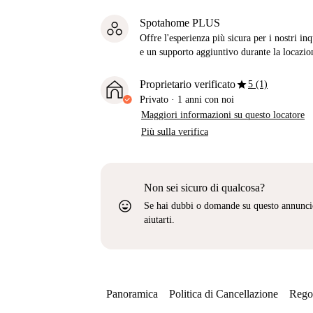
Spotahome PLUS
Offre l'esperienza più sicura per i nostri in
e un supporto aggiuntivo durante la locazio
star
Proprietario verificato
5 (1)
Privato
·
1 anni
con noi
Maggiori informazioni su questo locatore
Più sulla verifica
Non sei sicuro di qualcosa?
sentiment_very_satisfied
Se hai dubbi o domande su questo annunci
aiutarti.
Panoramica
Politica di Cancellazione
Regol