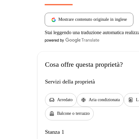
Mostrare contenuto originale in inglese
Stai leggendo una traduzione automatica realizz
Cosa offre questa proprietà?
Servizi della proprietà
chair
ac_unit
local_laundry_service
Arredato
Aria condizionata
L
balcony
Balcone o terrazzo
Stanza 1