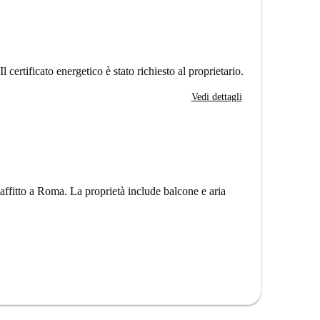
Il certificato energetico è stato richiesto al proprietario.
Vedi dettagli
affitto a Roma. La proprietà include balcone e aria
le scale fino al 5° piano, dove si trova l'appartamento