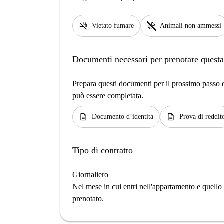
smoke_free
pet_supplies
Vietato fumare
Animali non ammessi
Documenti necessari per prenotare questa
Prepara questi documenti per il prossimo passo de
può essere completata.
description
description
Documento d’identità
Prova di reddit
Tipo di contratto
Giornaliero
Nel mese in cui entri nell'appartamento e quello i
prenotato.