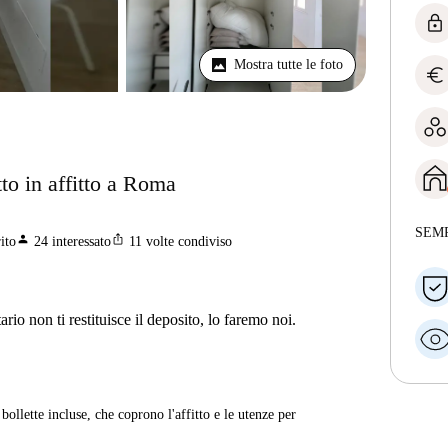
lock
Mostra tutte le foto
euro
to in affitto a Roma
SEM
person
ios_share
ito
24
interessato
11
volte condiviso
ario non ti restituisce il deposito, lo faremo noi.
ollette incluse, che coprono l'affitto e le utenze per