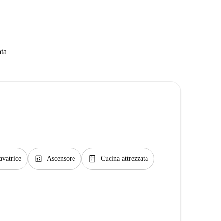
ata
elevator
kitchen
avatrice
Ascensore
Cucina attrezzata