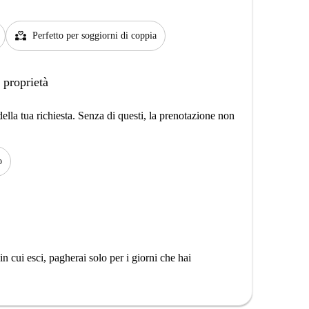
partner_heart
Perfetto per soggiorni di coppia
 proprietà
lla tua richiesta. Senza di questi, la prenotazione non
o
n cui esci, pagherai solo per i giorni che hai