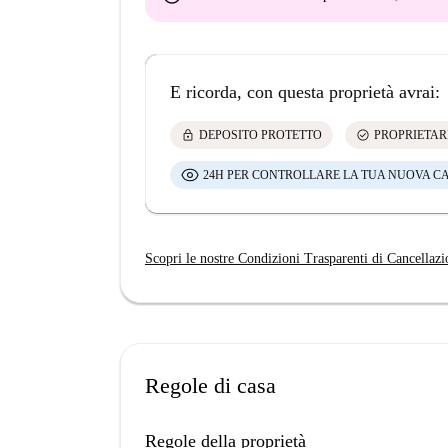
E ricorda, con questa proprietà avrai:
lock
check_circle
DEPOSITO PROTETTO
PROPRIETAR
24H PER CONTROLLARE LA TUA NUOVA C
Scopri le nostre Condizioni Trasparenti di Cancellazi
Regole di casa
Regole della proprietà