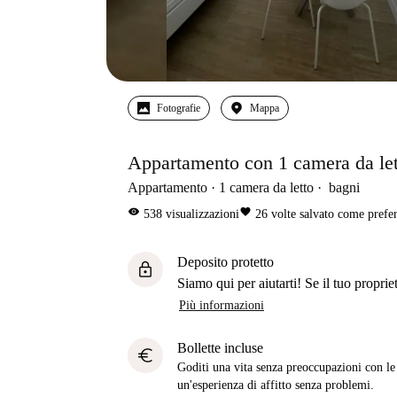
Fotografie
Mappa
Appartamento con 1 camera da let
Appartamento
1
camera da letto
bagni
visibility
favorite
538
visualizzazioni
26
volte salvato come prefer
Deposito protetto
lock
Siamo qui per aiutarti! Se il tuo propriet
Più informazioni
Bollette incluse
euro
Goditi una vita senza preoccupazioni con le b
un'esperienza di affitto senza problemi.