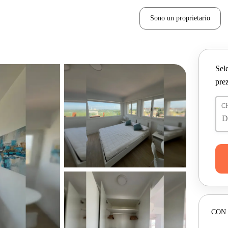
Sono un proprietario
Sele
prez
C
CON