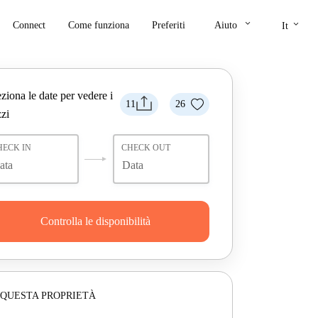
keyboard_arrow_down
keyboard_arrow_down
Connect
Come funziona
Preferiti
Aiuto
It
ziona le date per vedere i
11
26
zi
HECK IN
CHECK OUT
Controlla le disponibilità
 QUESTA PROPRIETÀ