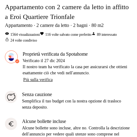
Appartamento con 2 camere da letto in affitto
a Eroi Quartiere Trionfale
Appartamento
2
camere da letto
2
bagni
80
m2
visibility
favorite
person
1564
visualizzazioni
116
volte salvato come preferito
89
interessato
ios_share
24
volte condiviso
Proprietà verificata da Spotahome
Verificato il
27 dic 2024
Il nostro team ha verificato la casa per assicurarsi che ottieni
esattamente ciò che vedi nell'annuncio.
Più sulla verifica
Senza cauzione
Semplifica il tuo budget con la nostra opzione di trasloco
senza deposito.
Alcune bollette incluse
euro
Alcune bollette sono incluse, altre no. Controlla la descrizione
dell'annuncio per vedere quali utenze sono comprese nel