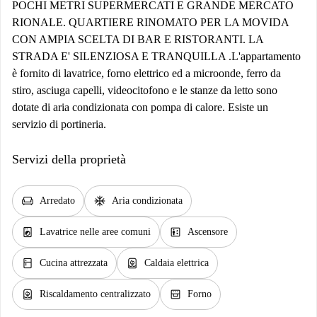
POCHI METRI SUPERMERCATI E GRANDE MERCATO
RIONALE. QUARTIERE RINOMATO PER LA MOVIDA
CON AMPIA SCELTA DI BAR E RISTORANTI. LA
STRADA E' SILENZIOSA E TRANQUILLA . ​ L'appartamento
è fornito di lavatrice, forno elettrico ed a microonde, ferro da
stiro, asciuga capelli, videocitofono e le stanze da letto sono
dotate di aria condizionata con pompa di calore. Esiste un
servizio di portineria.
Servizi della proprietà
chair
ac_unit
Arredato
Aria condizionata
local_laundry_service
elevator
Lavatrice nelle aree comuni
Ascensore
kitchen
water_heater
Cucina attrezzata
Caldaia elettrica
water_heater
oven_gen
Riscaldamento centralizzato
Forno