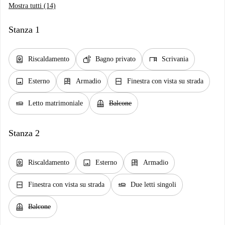
Mostra tutti (14)
Stanza 1
water_heater
soap
desk
Riscaldamento
Bagno privato
Scrivania
image
dresser
window_closed
Esterno
Armadio
Finestra con vista su strada
airline_seat_flat
balcony
Letto matrimoniale
Balcone
Stanza 2
water_heater
image
dresser
Riscaldamento
Esterno
Armadio
window_closed
airline_seat_flat
Finestra con vista su strada
Due letti singoli
balcony
Balcone