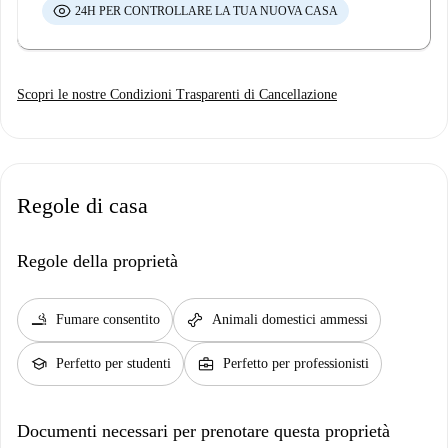
24H PER CONTROLLARE LA TUA NUOVA CASA
Scopri le nostre Condizioni Trasparenti di Cancellazione
Regole di casa
Regole della proprietà
smoking_rooms
pet_supplies
Fumare consentito
Animali domestici ammessi
school
business_center
Perfetto per studenti
Perfetto per professionisti
Documenti necessari per prenotare questa proprietà