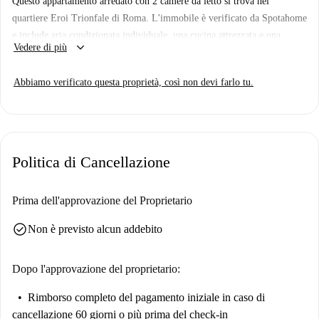
Questo appartamento arredato con 2 camere da letto si trova nel
quartiere Eroi Trionfale di Roma. L'immobile è verificato da Spotahome
e include aria condizionata individuale, una cucina attrezzata e una
keyboard_arrow_down
Vedere di più
lavatrice in comune. È consentito fumare e gli animali domestici sono
ammessi, rendendo lo spazio flessibile e adatto a diversi stili di vita.
Abbiamo verificato questa proprietà, così non devi farlo tu.
L'appartamento è dotato di riscaldamento centralizzato per un maggiore
comfort.
Il quartiere Eroi Trionfale offre numerosi punti di interesse nelle
vicinanze. Gli amanti della buona cucina troveranno ristoranti squisiti
Politica di Cancellazione
come L'Altra Guancia e Tordomatto raggiungibili a piedi. Per il relax e
l'esplorazione, Legends of Prati e Around City Time offrono ottime
attrazioni da visitare.
Prima dell'approvazione del Proprietario
check_circle
Non è previsto alcun addebito
Dopo l'approvazione del proprietario:
Rimborso completo del pagamento iniziale
in caso di
cancellazione 60 giorni o più prima del check-in