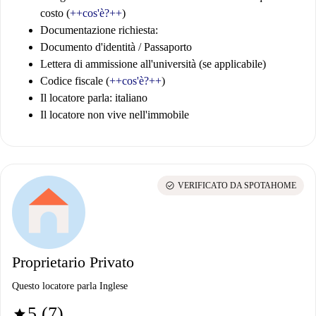
costo (
++cos'è?++
)
Documentazione richiesta:
Documento d'identità / Passaporto
Lettera di ammissione all'università (se applicabile)
Codice fiscale (
++cos'è?++
)
Il locatore parla: italiano
Il locatore non vive nell'immobile
check_circle
VERIFICATO DA SPOTAHOME
Proprietario Privato
Questo locatore parla Inglese
5 (7)
star