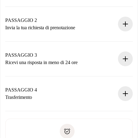
Processo di prenotazione 100% online.
Case e Proprietari verificati.
Hai tutte le informazioni necessarie in anticipo.
PASSAGGIO 2
Invia la tua richiesta di prenotazione
Invia dettagli base del tuo profilo e metodo di pagamento.
Ricorda che non ti addebiteremo nulla finché il proprietario
non accetta.
PASSAGGIO 3
Ricevi una risposta in meno di 24 ore
Il proprietario ha fino a 24 ore per confermare.
Se accettata, ti addebiteremo il pagamento e ti metteremo in
contatto con il proprietario.
PASSAGGIO 4
Se rifiutata: non ti addebiteremo nulla e ti proporremo
Trasferimento
alternative.
Concorda con il proprietario i dettagli del tuo arrivo, ritiro
Documenti richiesti se la proprietà è “
Spotahome plus
”.
delle chiavi, ecc.
Documento d'identità o Passaporto
Spotahome trasferirà il primo pagamento al proprietario
Prova di solvibilità
solo se non segnali problemi.
Domiciliazione del pagamento