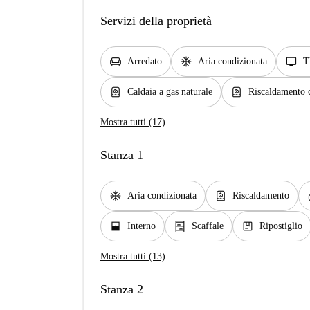
Servizi della proprietà
chair
ac_unit
tv
Arredato
Aria condizionata
T
water_heater
water_heater
Caldaia a gas naturale
Riscaldamento 
Mostra tutti (17)
Stanza 1
ac_unit
water_heater
Aria condizionata
Riscaldamento
window_open
shelves
package
Interno
Scaffale
Ripostiglio
Mostra tutti (13)
Stanza 2