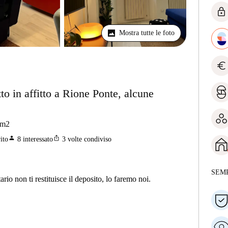
lock
Mostra tutte le foto
euro
o in affitto a Rione Ponte, alcune
m2
person
ios_share
ito
8
interessato
3
volte condiviso
SEM
ario non ti restituisce il deposito, lo faremo noi.