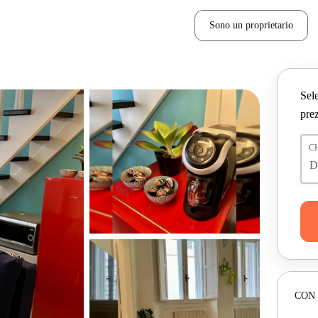
Sono un proprietario
Sele
prez
C
CON