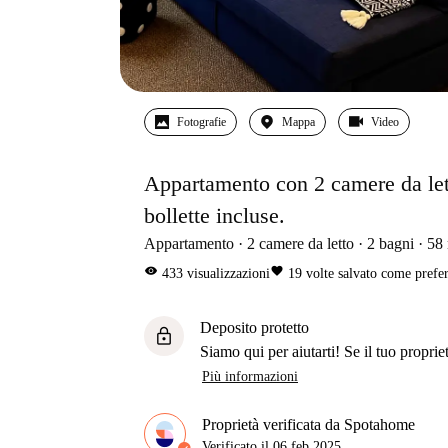
Fotografie
Mappa
Video
Appartamento con 2 camere da lett
bollette incluse.
Appartamento
2
camere da letto
2
bagni
58
visibility
favorite
433
visualizzazioni
19
volte salvato come prefer
Deposito protetto
lock
Siamo qui per aiutarti! Se il tuo propriet
Più informazioni
Proprietà verificata da Spotahome
Verificato il
06 feb 2025