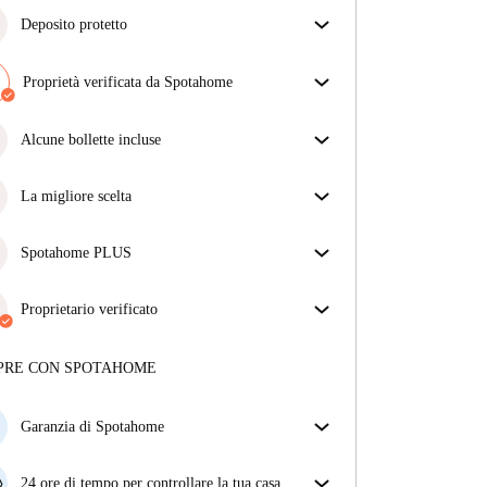
Deposito protetto
Siamo qui per aiutarti! Se il tuo proprietario non ti
restituisce il deposito, lo faremo noi.
Proprietà verificata da Spotahome
Più informazioni
Il nostro team ha verificato la casa per assicurarsi che
ottieni esattamente ciò che vedi nell'annuncio.
Alcune bollette incluse
Più sulla verifica
Alcune bollette sono incluse, altre no. Controlla la
descrizione dell'annuncio per vedere quali utenze
La migliore scelta
sono comprese nel canone e quali dovrai pagare a
Proprietà selezionate per te con prezzi fantastici,
parte.
disponibilità e qualità di alto livello.
Spotahome PLUS
Offre l'esperienza più sicura per i nostri inquilini
fornendo accesso agli standard di sicurezza più
Proprietario verificato
elevati e un supporto aggiuntivo durante la
Professionale
·
1 anni
con noi
locazione.
Vedi di più
Maggiori informazioni su questo locatore
PRE CON SPOTAHOME
Più sulla verifica
Garanzia di Spotahome
Se il proprietario di casa cancella la tua prenotazione
con breve preavviso, noi A) ti pagheremo un hotel e
24 ore di tempo per controllare la tua casa