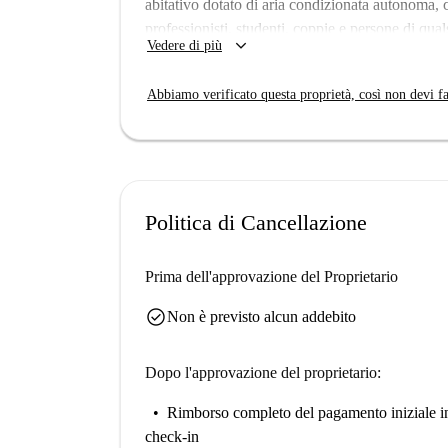
abitativo dotato di aria condizionata autonoma, 
professionisti, studenti, coppie e persone di qual
keyboard_arrow_down
Vedere di più
Spotahome, a garanzia di autenticità e qualità. A
Situato nell'incantevole quartiere di Rione Pont
Abbiamo verificato questa proprietà, così non devi fa
vicino a importanti punti di interesse. La celebre
tocco di cultura e storia. A pochi passi si trovan
Melotti Roma, Coromandel e Cucina del Teatro, 
Politica di Cancellazione
Prima dell'approvazione del Proprietario
check_circle
Non è previsto alcun addebito
Dopo l'approvazione del proprietario:
Rimborso completo del pagamento iniziale
i
check-in