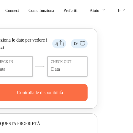
keyboard_arrow_down
keyboard_arrow_down
Connect
Come funziona
Preferiti
Aiuto
It
ziona le date per vedere i
3
19
zi
HECK IN
CHECK OUT
Controlla le disponibilità
 QUESTA PROPRIETÀ