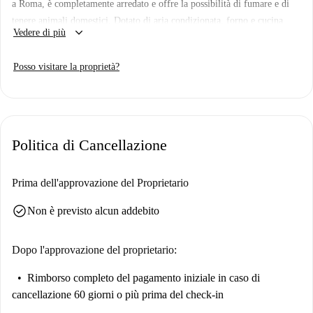
a Roma, è completamente arredato e offre la possibilità di fumare e di
tenere animali domestici. Dotato di aria condizionata, forno e cucina
keyboard_arrow_down
Vedere di più
completamente attrezzata, questo immobile coniuga comfort e
funzionalità.
Posso visitare la proprietà?
Situato nello storico quartiere di Rione Trevi, potrete trovare numerosi
ristoranti italiani e monumenti di fama mondiale nelle vicinanze, come
Piazza Scanderbeg e il Ponto de Encontro. Esplorate i vivaci dintorni e
immergetevi nella bellezza della cultura romana soggiornando in questo
Politica di Cancellazione
appartamento dalla posizione ideale.
Prima dell'approvazione del Proprietario
check_circle
Non è previsto alcun addebito
Dopo l'approvazione del proprietario:
Rimborso completo del pagamento iniziale
in caso di
cancellazione 60 giorni o più prima del check-in