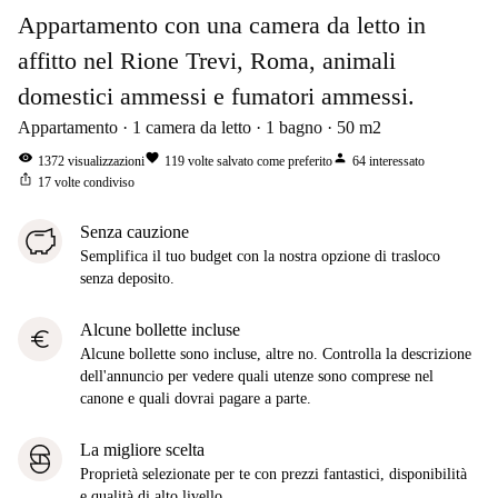
Appartamento con una camera da letto in
affitto nel Rione Trevi, Roma, animali
domestici ammessi e fumatori ammessi.
Appartamento
1
camera da letto
1
bagno
50
m2
visibility
favorite
person
1372
visualizzazioni
119
volte salvato come preferito
64
interessato
ios_share
17
volte condiviso
Senza cauzione
Semplifica il tuo budget con la nostra opzione di trasloco
senza deposito.
Alcune bollette incluse
euro
Alcune bollette sono incluse, altre no. Controlla la descrizione
dell'annuncio per vedere quali utenze sono comprese nel
canone e quali dovrai pagare a parte.
La migliore scelta
Proprietà selezionate per te con prezzi fantastici, disponibilità
e qualità di alto livello.