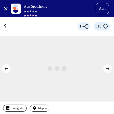
App Spotahome
Apri
17
119
Fotografie
Mappa