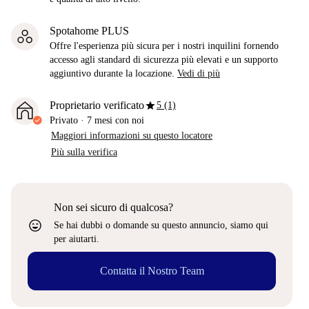
Spotahome PLUS
Offre l'esperienza più sicura per i nostri inquilini fornendo
accesso agli standard di sicurezza più elevati e un supporto
aggiuntivo durante la locazione.
Vedi di più
star
Proprietario verificato
5 (1)
Privato
·
7 mesi
con noi
Maggiori informazioni su questo locatore
Più sulla verifica
Non sei sicuro di qualcosa?
sentiment_very_satisfied
Se hai dubbi o domande su questo annuncio, siamo qui
per aiutarti.
Contatta il Nostro Team