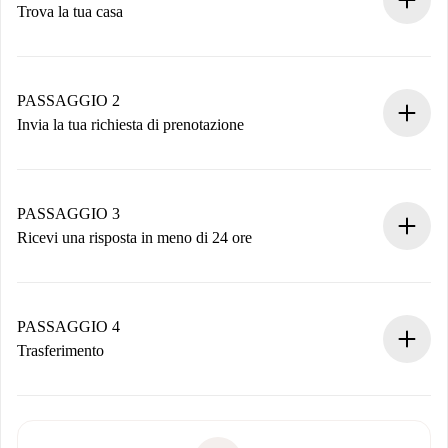
Trova la tua casa
Processo di prenotazione 100% online.
Case e Proprietari verificati.
Hai tutte le informazioni necessarie in anticipo.
PASSAGGIO 2
Invia la tua richiesta di prenotazione
Invia dettagli base del tuo profilo e metodo di pagamento.
Ricorda che non ti addebiteremo nulla finché il proprietario
non accetta.
PASSAGGIO 3
Ricevi una risposta in meno di 24 ore
Il proprietario ha fino a 24 ore per confermare.
Se accettata, ti addebiteremo il pagamento e ti metteremo in
contatto con il proprietario.
PASSAGGIO 4
Se rifiutata: non ti addebiteremo nulla e ti proporremo
Trasferimento
alternative.
Concorda con il proprietario i dettagli del tuo arrivo, ritiro
Documenti richiesti se la proprietà è “
Spotahome plus
”.
delle chiavi, ecc.
Documento d'identità o Passaporto
Spotahome trasferirà il primo pagamento al proprietario
Prova di solvibilità