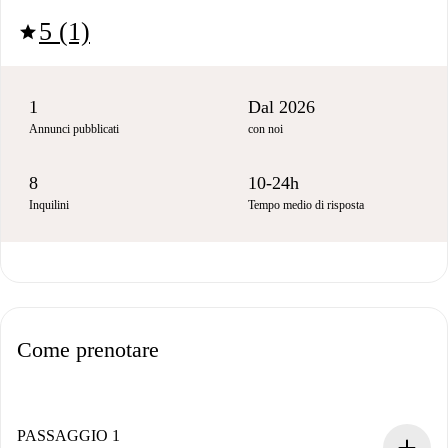
5 (1)
star
1
Dal 2026
Annunci pubblicati
con noi
8
10-24h
Inquilini
Tempo medio di risposta
Come prenotare
PASSAGGIO 1