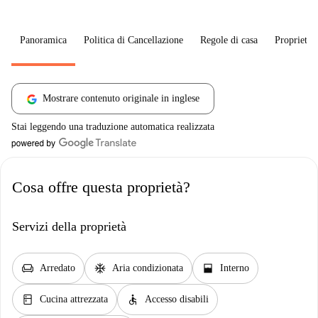
Panoramica
Politica di Cancellazione
Regole di casa
Proprietar
Mostrare contenuto originale in inglese
Stai leggendo una traduzione automatica realizzata
Cosa offre questa proprietà?
Servizi della proprietà
chair
ac_unit
window_open
Arredato
Aria condizionata
Interno
kitchen
accessible
Cucina attrezzata
Accesso disabili