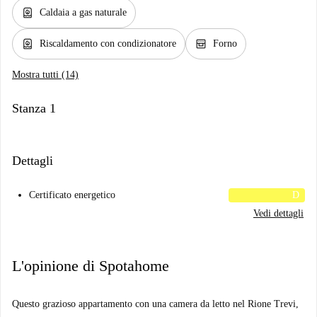
water_heater
Caldaia a gas naturale
water_heater
oven_gen
Riscaldamento con condizionatore
Forno
Mostra tutti (14)
Stanza 1
Dettagli
Certificato energetico
D
Vedi dettagli
L'opinione di Spotahome
Questo grazioso appartamento con una camera da letto nel Rione Trevi,