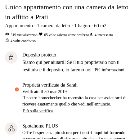
Unico appartamento con una camera da letto
in affitto a Prati
Appartamento
1
camera da letto
1
bagno
60
m2
visibility
favorite
person
319
visualizzazioni
65
volte salvato come preferito
4
interessato
ios_share
4
volte condiviso
Deposito protetto
lock
Siamo qui per aiutarti! Se il tuo proprietario non ti
restituisce il deposito, lo faremo noi.
Più informazioni
proprietà verificata da Sarah
Verificato il
30 mar 2019
Il nostro homechecker ha recensito la casa per assicurarti di
ricevere esattamente quello che vedi nell'annuncio.
Più sulla verifica
Spotahome PLUS
Offre l'esperienza più sicura per i nostri inquilini fornendo
accesso agli standard di sicurezza più elevati e un supporto