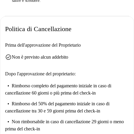
salire e scendere.
"Ho amato questa proprietà. Ha uno stile davvero unico, con molta arte
e molti libri. Anche la posizione è ottima. "
Dammelo dritto ...
Politica di Cancellazione
Questo è un grazioso appartamento al 3 ° piano con 1 camera da letto in
Via Premuda, a Roma. È unico nel suo genere, con un arredamento
Prima dell'approvazione del Proprietario
unico e un letto galleggiante molto bello.
check_circle
Non è previsto alcun addebito
Pensiamo che questo appartamento sia l'ideale per una coppia alla moda.
È uno spazio speciale in una posizione eccellente. Avrai tutto ciò di cui
Dopo l'approvazione del proprietario:
hai bisogno nelle vicinanze, così come il Vaticano.
Rimborso completo del pagamento iniziale
in caso di
cancellazione 60 giorni o più prima del check-in
Rimborso del 50% del pagamento iniziale
in caso di
cancellazione tra 30 e 59 giorni prima del check-in
Non rimborsabile
in caso di cancellazione 29 giorni o meno
prima del check-in