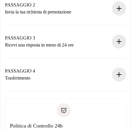
Hai tutte le informazioni necessarie in anticipo.
PASSAGGIO 2
Invia la tua richiesta di prenotazione
Invia dettagli base del tuo profilo e metodo di pagamento.
Ricorda che non ti addebiteremo nulla finché il proprietario
non accetta.
PASSAGGIO 3
Ricevi una risposta in meno di 24 ore
Il proprietario ha fino a 24 ore per confermare.
Se accettata, ti addebiteremo il pagamento e ti metteremo in
contatto con il proprietario.
PASSAGGIO 4
Se rifiutata: non ti addebiteremo nulla e ti proporremo
Trasferimento
alternative.
Concorda con il proprietario i dettagli del tuo arrivo, ritiro
Documenti richiesti se la proprietà è “
Spotahome plus
”.
delle chiavi, ecc.
Documento d'identità o Passaporto
Spotahome trasferirà il primo pagamento al proprietario
Prova di solvibilità
solo se non segnali problemi.
Domiciliazione del pagamento
Politica di Controllo 24h