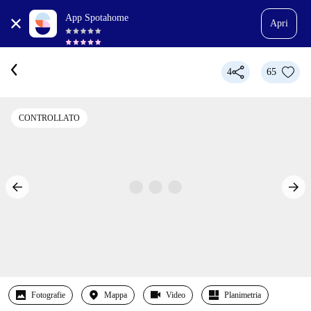
App Spotahome
Apri
4
65
CONTROLLATO
Fotografie
Mappa
Video
Planimetria