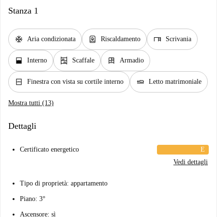
Stanza 1
ac_unit
water_heater
desk
Aria condizionata
Riscaldamento
Scrivania
window_open
shelves
dresser
Interno
Scaffale
Armadio
window_closed
airline_seat_flat
Finestra con vista su cortile interno
Letto matrimoniale
Mostra tutti (13)
Dettagli
Certificato energetico
E
Vedi dettagli
Tipo di proprietà: appartamento
Piano: 3°
Ascensore: sì