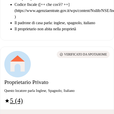
Codice fiscale ([++ che cos'è? ++]
(https://www.agenziaentrate.gov.it/wps/content/Nsilib/NSE/In
)
Il padrone di casa parla: inglese, spagnolo, italiano
Il proprietario non abita nella proprietà
check_circle
VERIFICATO DA SPOTAHOME
Proprietario Privato
Questo locatore parla Inglese, Spagnolo, Italiano
5 (4)
star