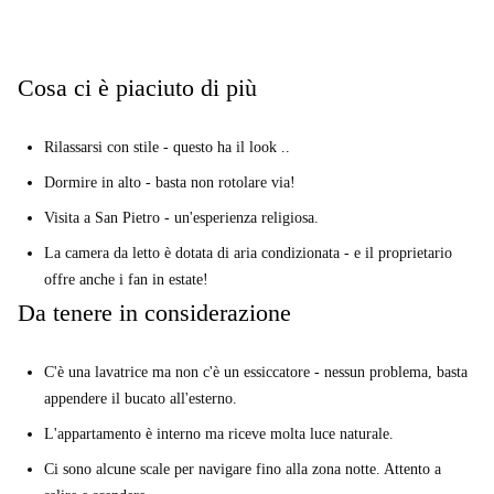
Questo speciale 1-letto potrebbe essere solo il biglietto.
Veramente? Dimmi di più...
Cosa ci è piaciuto di più
Amerai l'arredamento unico. L'arte che adornano le pareti, una finestra
che serve retrò dalla cucina, libri a bizzeffe, e una zona notte rialzata
Rilassarsi con stile - questo ha il look ..
super cool.
Dormire in alto - basta non rotolare via!
Pensiamo che sia l'ideale per gli amanti dell'arte e gli appassionati di
storia. Prendi un posto vicino al Papa in uno dei quartieri più fantasiosi
Visita a San Pietro - un'esperienza religiosa.
di Roma.
La camera da letto è dotata di aria condizionata - e il proprietario
I tuoi 3 principali motivi per noleggiare qui:
offre anche i fan in estate!
L'arredamento unico - questo si distingue in mezzo alla folla.
Da tenere in considerazione
La zona notte (sorta di) galleggiante - molto bella.
La posizione. Cammina verso il Vaticano in soli 10 minuti.
C'è una lavatrice ma non c'è un essiccatore - nessun problema, basta
appendere il bucato all'esterno.
Ma devi sapere questo ...
Ci sono alcune scale per navigare fino alla zona notte. Attento a
L'appartamento è interno ma riceve molta luce naturale.
salire e scendere.
Ci sono alcune scale per navigare fino alla zona notte. Attento a
Il nostro Homechecker, Sarah, disse: