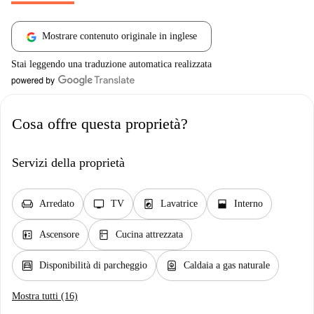
Mostrare contenuto originale in inglese
Stai leggendo una traduzione automatica realizzata
Cosa offre questa proprietà?
Servizi della proprietà
chair
tv
local_laundry_service
window_open
Arredato
TV
Lavatrice
Interno
elevator
kitchen
Ascensore
Cucina attrezzata
garage
water_heater
Disponibilità di parcheggio
Caldaia a gas naturale
Mostra tutti (16)