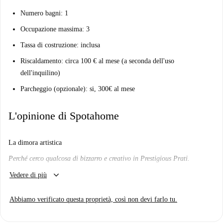
Numero bagni: 1
Occupazione massima: 3
Tassa di costruzione: inclusa
Riscaldamento: circa 100 € al mese (a seconda dell'uso
dell'inquilino)
Parcheggio (opzionale): si, 300€ al mese
L'opinione di Spotahome
La dimora artistica
Perché cerco qualcosa di bizzarro e creativo in Prestigious Prati.
keyboard_arrow_down
Mi piacerà qui?
Vedere di più
Noi la pensiamo così
Abbiamo verificato questa proprietà, così non devi farlo tu.
Stai cercando qualcosa di creativo e interessante? Forse a pochi passi dal
Vaticano?