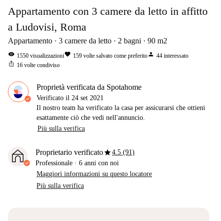
Appartamento con 3 camere da letto in affitto
a Ludovisi, Roma
Appartamento
3
camere da letto
2
bagni
90
m2
visibility
favorite
person
1550
visualizzazioni
159
volte salvato come preferito
44
interessato
ios_share
16
volte condiviso
Proprietà verificata da Spotahome
Verificato il
24 set 2021
Il nostro team ha verificato la casa per assicurarsi che ottieni
esattamente ciò che vedi nell'annuncio.
Più sulla verifica
star
Proprietario verificato
4.5 (91)
Professionale
·
6 anni
con noi
Maggiori informazioni su questo locatore
Più sulla verifica