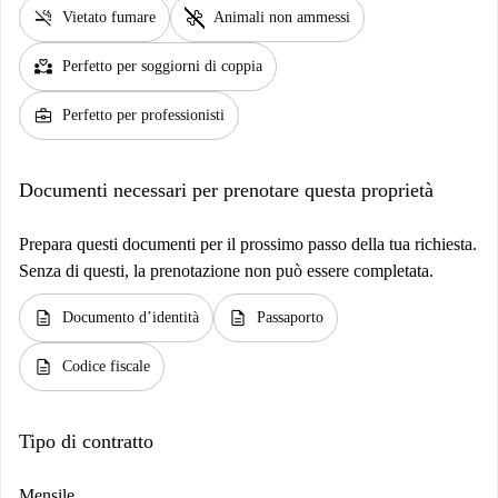
smoke_free
pet_supplies
Vietato fumare
Animali non ammessi
partner_heart
Perfetto per soggiorni di coppia
business_center
Perfetto per professionisti
Documenti necessari per prenotare questa proprietà
Prepara questi documenti per il prossimo passo della tua richiesta.
Senza di questi, la prenotazione non può essere completata.
description
description
Documento d’identità
Passaporto
description
Codice fiscale
Tipo di contratto
Mensile