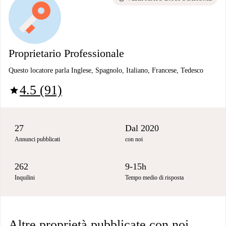
Proprietario Professionale
Questo locatore parla Inglese, Spagnolo, Italiano, Francese, Tedesco
4.5 (91)
star
27
Dal 2020
Annunci pubblicati
con noi
262
9-15h
Inquilini
Tempo medio di risposta
Altre proprietà pubblicate con noi