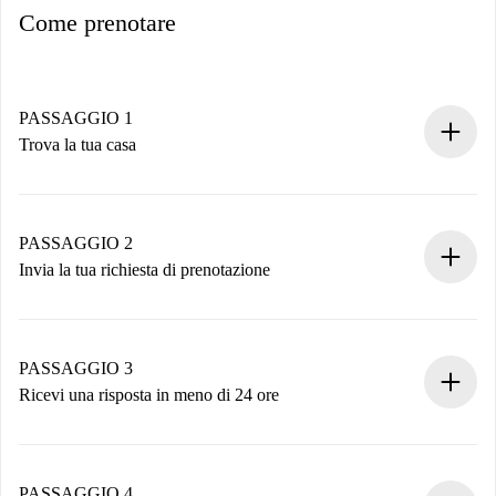
Come prenotare
PASSAGGIO 1
Trova la tua casa
Processo di prenotazione 100% online.
Case e Proprietari verificati.
Hai tutte le informazioni necessarie in anticipo.
PASSAGGIO 2
Invia la tua richiesta di prenotazione
Invia dettagli base del tuo profilo e metodo di pagamento.
Ricorda che non ti addebiteremo nulla finché il proprietario
non accetta.
PASSAGGIO 3
Ricevi una risposta in meno di 24 ore
Il proprietario ha fino a 24 ore per confermare.
Se accettata, ti addebiteremo il pagamento e ti metteremo in
contatto con il proprietario.
PASSAGGIO 4