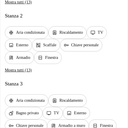
Mostra tutti (13)
Stanza 2
ac_unit
water_heater
tv
Aria condizionata
Riscaldamento
TV
image
shelves
key
Esterno
Scaffale
Chiave personale
dresser
window_closed
Armadio
Finestra
Mostra tutti (13)
Stanza 3
ac_unit
water_heater
Aria condizionata
Riscaldamento
soap
tv
image
Bagno privato
TV
Esterno
key
dresser
window_closed
Chiave personale
Armadio a muro
Finestra