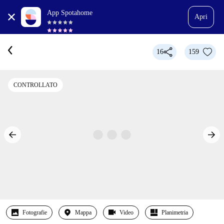
App Spotahome
Apri
16
159
CONTROLLATO
Fotografie
Mappa
Video
Planimetria