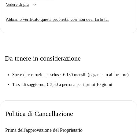
keyboard_arrow_down
Vedere di più
Abbiamo verificato questa proprietà, così non devi farlo tu.
Da tenere in considerazione
Spese di costruzione escluse: € 130 mensili (pagamento al locatore)
Tassa di soggiorno: € 3,50 a persona per i primi 10 giorni
Politica di Cancellazione
Prima dell'approvazione del Proprietario