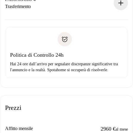
Se rifiutata: non ti addebiteremo nulla e ti proporremo
Trasferimento
alternative.
Concorda con il proprietario i dettagli del tuo arrivo, ritiro
Documenti richiesti se la proprietà è “
Spotahome plus
”.
delle chiavi, ecc.
Documento d'identità o Passaporto
Spotahome trasferirà il primo pagamento al proprietario
Prova di solvibilità
solo se non segnali problemi.
Domiciliazione del pagamento
Politica di Controllo 24h
Hai 24 ore dall’arrivo per segnalare discrepanze significative tra
l'annuncio e la realtà. Spotahome si occuperà di risolverle.
Prezzi
Affitto mensile
2960 €
al mese