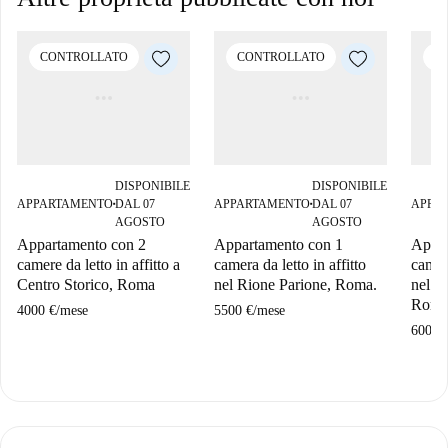
CONTROLLATO
CONTROLLATO
C
DISPONIBILE
DISPONIBILE
APPARTAMENTO
DAL 07
APPARTAMENTO
DAL 07
APPA
■
■
AGOSTO
AGOSTO
Appartamento con 2
Appartamento con 1
Appar
camere da letto in affitto a
camera da letto in affitto
camera
Centro Storico, Roma
nel Rione Parione, Roma.
nel R
Roma
4000 €
/
mese
5500 €
/
mese
6000 