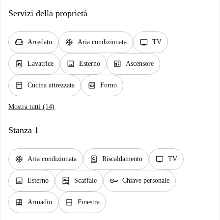
Servizi della proprietà
chair
ac_unit
tv
Arredato
Aria condizionata
TV
local_laundry_service
image
elevator
Lavatrice
Esterno
Ascensore
kitchen
oven_gen
Cucina attrezzata
Forno
Mostra tutti (14)
Stanza 1
ac_unit
water_heater
tv
Aria condizionata
Riscaldamento
TV
image
shelves
key
Esterno
Scaffale
Chiave personale
dresser
window_closed
Armadio
Finestra