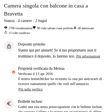
Camera singola con balcone in casa a
Bravetta
Stanza
4
camere
2
bagni
visibility
favorite
person
1798
visualizzazioni
90
volte salvato come preferito
40
interessato
ios_share
13
volte condiviso
Deposito protetto
lock
Siamo qui per aiutarti! Se il tuo proprietario non ti
restituisce il deposito, lo faremo noi.
Più informazioni
proprietà verificata da Meissa
Verificato il
13 apr 2016
Il nostro homechecker ha recensito la casa per assicurarti di
ricevere esattamente quello che vedi nell'annuncio.
Più sulla verifica
Bollette incluse
euro
Goditi una vita senza preoccupazioni con le bollette incluse,
che coprono l'affitto e le utenze per un'esperienza di affitto