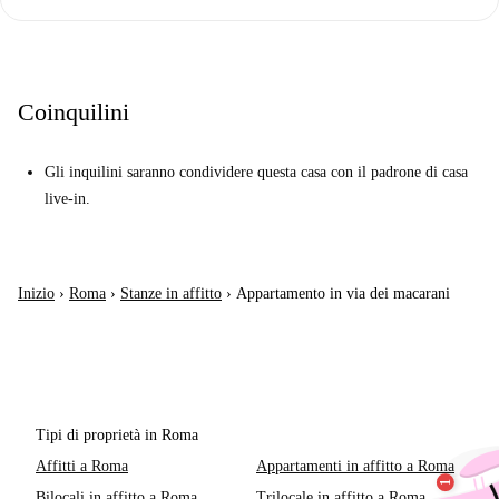
Coinquilini
Gli inquilini saranno condividere questa casa con il padrone di casa
live-in.
Inizio
›
Roma
›
Stanze in affitto
›
Appartamento in via dei macarani
Tipi di proprietà in Roma
Affitti a Roma
Appartamenti in affitto a Roma
Bilocali in affitto a Roma
Trilocale in affitto a Roma