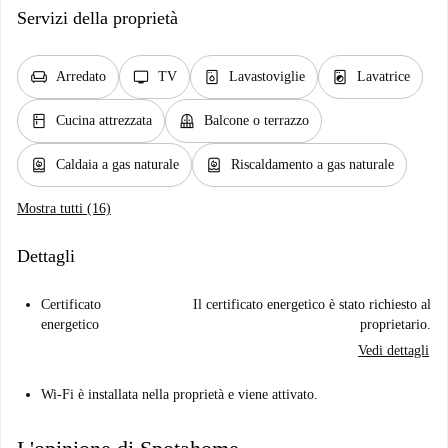
Servizi della proprietà
chair
tv
dishwasher_gen
local_laundry_service
Arredato
TV
Lavastoviglie
Lavatrice
kitchen
balcony
Cucina attrezzata
Balcone o terrazzo
water_heater
water_heater
Caldaia a gas naturale
Riscaldamento a gas naturale
Mostra tutti (16)
Dettagli
Certificato
Il certificato energetico è stato richiesto al
energetico
proprietario.
Vedi dettagli
Wi-Fi è installata nella proprietà e viene attivato.