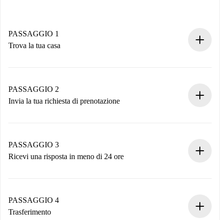
PASSAGGIO 1
Trova la tua casa
Processo di prenotazione 100% online.
Case e Proprietari verificati.
Hai tutte le informazioni necessarie in anticipo.
PASSAGGIO 2
Invia la tua richiesta di prenotazione
Invia dettagli base del tuo profilo e metodo di pagamento.
Ricorda che non ti addebiteremo nulla finché il proprietario
non accetta.
PASSAGGIO 3
Ricevi una risposta in meno di 24 ore
Il proprietario ha fino a 24 ore per confermare.
Se accettata, ti addebiteremo il pagamento e ti metteremo in
contatto con il proprietario.
PASSAGGIO 4
Se rifiutata: non ti addebiteremo nulla e ti proporremo
Trasferimento