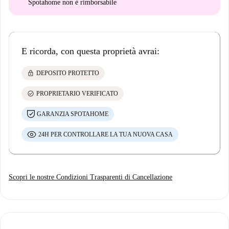
Spotahome
non è rimborsabile
E ricorda, con questa proprietà avrai:
lock
DEPOSITO PROTETTO
check_circle
PROPRIETARIO VERIFICATO
GARANZIA SPOTAHOME
24H PER CONTROLLARE LA TUA NUOVA CASA
Scopri le nostre Condizioni Trasparenti di Cancellazione