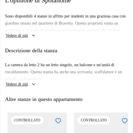
L'opinione di Spotahome
Sono disponibili 4 stanze in affitto per studenti in una graziosa casa con
giardino situata nel quartiere di Bravetta. Questa proprietà vanta un
soggiorno e una sala da pranzo eccezionalmente spaziosi che saranno
keyboard_arrow_down
Vedere di più
condivisi con il proprietario che vive lì. La cucina è completamente
arredata con tutti gli elettrodomestici moderni necessari per cucinare
Descrizione della stanza
comodamente.
NOTA BENE
: le foto della stanza 2 sono in realtà della stanza 3 perché è
La camera da letto 2 ha un letto singolo, un balcone e un'unità di
in fase di ristrutturazione, ma sono molto simili.
riscaldamento. Questa stanza ha anche una scrivania, scaffalature e un
Bravetta è una tranquilla zona residenziale situata a sud-ovest del centro
armadio indipendente.
keyboard_arrow_down
Vedere di più
di Roma. Ci sono diversi bar e minimarket nella zona circostante la casa.
Il quartiere è servito principalmente da un efficiente servizio di autobus
Altre stanze in questo appartamento
che fornisce accesso al centro di Roma.
CONTROLLATO
CONTROLLATO