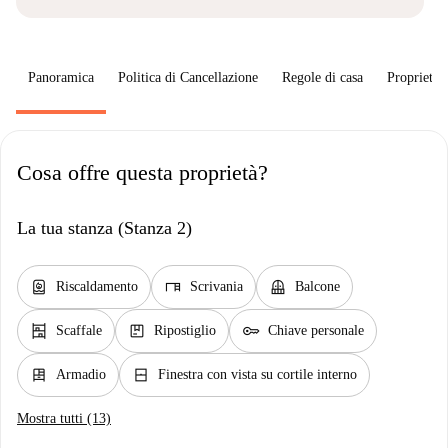
Panoramica
Politica di Cancellazione
Regole di casa
Proprietar
Cosa offre questa proprietà?
La tua stanza (Stanza 2)
water_heater
desk
balcony
Riscaldamento
Scrivania
Balcone
shelves
package
key
Scaffale
Ripostiglio
Chiave personale
dresser
window_closed
Armadio
Finestra con vista su cortile interno
Mostra tutti (13)