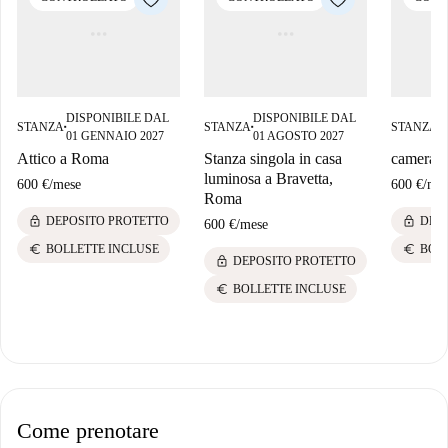
DISPONIBILE DAL
DISPONIBILE DAL
D
STANZA
STANZA
STANZA
■
■
■
01 GENNAIO 2027
01 AGOSTO 2027
0
Attico a Roma
Stanza singola in casa
camera 
luminosa a Bravetta,
600 €
/
mese
600 €
/
mes
Roma
lock
lock
DEPOSITO PROTETTO
DEP
600 €
/
mese
euro
euro
BOLLETTE INCLUSE
BOL
lock
DEPOSITO PROTETTO
euro
BOLLETTE INCLUSE
Come prenotare