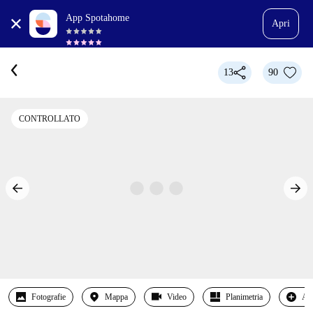
App Spotahome
Apri
13
90
CONTROLLATO
Fotografie
Mappa
Video
Planimetria
Alt