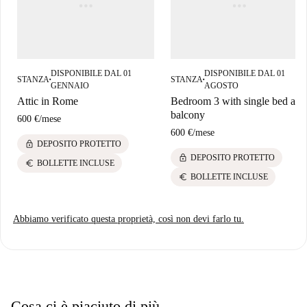
DISPONIBILE DAL 01
DISPONIBILE DAL 01
STANZA
STANZA
■
■
GENNAIO
AGOSTO
Attic in Rome
Bedroom 3 with single bed and
balcony
600 €
/
mese
600 €
/
mese
lock
DEPOSITO PROTETTO
lock
DEPOSITO PROTETTO
euro
BOLLETTE INCLUSE
euro
BOLLETTE INCLUSE
Abbiamo verificato questa proprietà, così non devi farlo tu.
Cosa ci è piaciuto di più