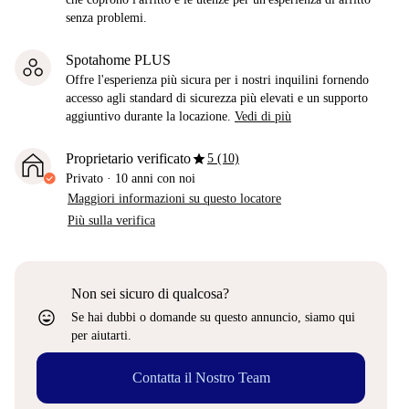
senza problemi.
Spotahome PLUS
Offre l'esperienza più sicura per i nostri inquilini fornendo
accesso agli standard di sicurezza più elevati e un supporto
aggiuntivo durante la locazione.
Vedi di più
star
Proprietario verificato
5 (10)
Privato
·
10 anni
con noi
Maggiori informazioni su questo locatore
Più sulla verifica
Non sei sicuro di qualcosa?
sentiment_very_satisfied
Se hai dubbi o domande su questo annuncio, siamo qui
per aiutarti.
Contatta il Nostro Team