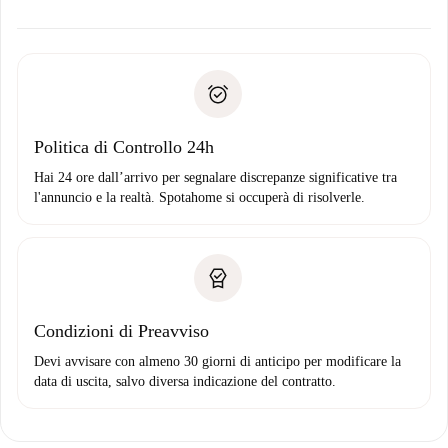
alternative.
Concorda con il proprietario i dettagli del tuo arrivo, ritiro
Documenti richiesti se la proprietà è “
Spotahome plus
”.
delle chiavi, ecc.
Documento d'identità o Passaporto
Spotahome trasferirà il primo pagamento al proprietario
Prova di solvibilità
solo se non segnali problemi.
Domiciliazione del pagamento
Politica di Controllo 24h
Hai 24 ore dall’arrivo per segnalare discrepanze significative tra
l'annuncio e la realtà. Spotahome si occuperà di risolverle.
Condizioni di Preavviso
Devi avvisare con almeno 30 giorni di anticipo per modificare la
data di uscita, salvo diversa indicazione del contratto.