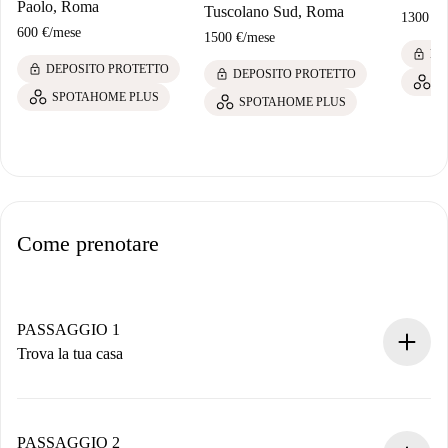
Paolo, Roma
Tuscolano Sud, Roma
1300 €
/
600 €
/
mese
1500 €
/
mese
lock
DE
lock
DEPOSITO PROTETTO
lock
DEPOSITO PROTETTO
S
SPOTAHOME PLUS
SPOTAHOME PLUS
Come prenotare
PASSAGGIO 1
Trova la tua casa
Processo di prenotazione 100% online.
Case e Proprietari verificati.
Hai tutte le informazioni necessarie in anticipo.
PASSAGGIO 2