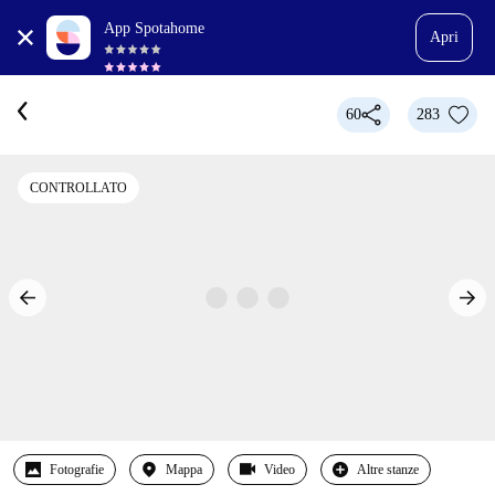
App Spotahome
Apri
60
283
CONTROLLATO
Fotografie
Mappa
Video
Altre stanze