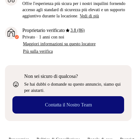
Offre l'esperienza più sicura per i nostri inquilini fornendo
accesso agli standard di sicurezza più elevati e un supporto
aggiuntivo durante la locazione.
Vedi di più
star
Proprietario verificato
3.8 (86)
Privato
·
1 anni
con noi
Maggiori informazioni su questo locatore
Più sulla verifica
Non sei sicuro di qualcosa?
sentiment_very_satisfied
Se hai dubbi o domande su questo annuncio, siamo qui
per aiutarti.
Contatta il Nostro Team