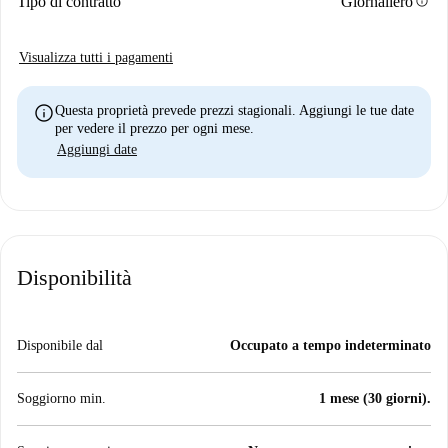
info
Tipo di contratto
Giornaliero
Visualizza tutti i pagamenti
info
Questa proprietà prevede prezzi stagionali. Aggiungi le tue date
per vedere il prezzo per ogni mese.
Aggiungi date
Disponibilità
Disponibile dal
Occupato a tempo indeterminato
Soggiorno min.
1 mese (30 giorni).