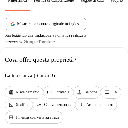
Panoramica
Politica di Cancellazione
Regole di casa
Proprietar
Mostrare contenuto originale in inglese
Stai leggendo una traduzione automatica realizzata
Cosa offre questa proprietà?
La tua stanza (Stanza 3)
water_heater
desk
balcony
tv
Riscaldamento
Scrivania
Balcone
TV
shelves
key
dresser
Scaffale
Chiave personale
Armadio a muro
window_closed
Finestra con vista su strada