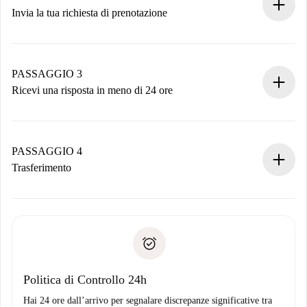
Invia la tua richiesta di prenotazione
Invia dettagli base del tuo profilo e metodo di pagamento.
Ricorda che non ti addebiteremo nulla finché il proprietario
non accetta.
PASSAGGIO 3
Ricevi una risposta in meno di 24 ore
Il proprietario ha fino a 24 ore per confermare.
Se accettata, ti addebiteremo il pagamento e ti metteremo in
contatto con il proprietario.
PASSAGGIO 4
Se rifiutata: non ti addebiteremo nulla e ti proporremo
Trasferimento
alternative.
Concorda con il proprietario i dettagli del tuo arrivo, ritiro
Documenti richiesti se la proprietà è “
Spotahome plus
”.
delle chiavi, ecc.
Documento d'identità o Passaporto
Spotahome trasferirà il primo pagamento al proprietario
Prova di solvibilità
solo se non segnali problemi.
Domiciliazione del pagamento
Politica di Controllo 24h
Hai 24 ore dall’arrivo per segnalare discrepanze significative tra