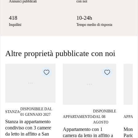
Annunci pubblicati
con noi
418
10-24h
Inquilini
Tempo medio di risposta
Altre proprietà pubblicate con noi
DISPONIBILE DAL
DISPONIBILE
STANZA
■
01 GENNAIO 2027
APPARTAMENTO
DAL 08
APPAR
■
Stanza in appartamento
AGOSTO
condiviso con 3 camere
Appartamento con 1
Monoloc
da letto in affitto a San
camera da letto in affitto a
Parioli