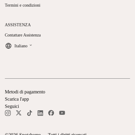
Termini e condizioni
ASSISTENZA
Contattare Assistenza
keyboard_arrow_down
Italiano
Metodi di pagamento
Scarica l'app
Seguici
©
2026
Spotahome —
Tutti i diritti riservati