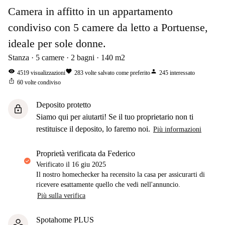
Camera in affitto in un appartamento
condiviso con 5 camere da letto a Portuense,
ideale per sole donne.
Stanza
5
camere
2
bagni
140
m2
visibility
favorite
person
4519
visualizzazioni
283
volte salvato come preferito
245
interessato
ios_share
60
volte condiviso
Deposito protetto
lock
Siamo qui per aiutarti! Se il tuo proprietario non ti
restituisce il deposito, lo faremo noi.
Più informazioni
proprietà verificata da Federico
Verificato il
16 giu 2025
Il nostro homechecker ha recensito la casa per assicurarti di
ricevere esattamente quello che vedi nell'annuncio.
Più sulla verifica
Spotahome PLUS