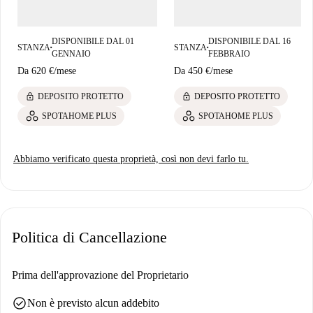
DISPONIBILE DAL 01
DISPONIBILE DAL 16
STANZA
STANZA
■
■
GENNAIO
FEBBRAIO
Da
620 €
/
mese
Da
450 €
/
mese
lock
lock
DEPOSITO PROTETTO
DEPOSITO PROTETTO
SPOTAHOME PLUS
SPOTAHOME PLUS
Abbiamo verificato questa proprietà, così non devi farlo tu.
Politica di Cancellazione
Prima dell'approvazione del Proprietario
check_circle
Non è previsto alcun addebito