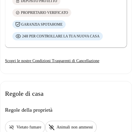
lock
DEPOSITO PROTETTO
check_circle
PROPRIETARIO VERIFICATO
GARANZIA SPOTAHOME
24H PER CONTROLLARE LA TUA NUOVA CASA
Scopri le nostre Condizioni Trasparenti di Cancellazione
Regole di casa
Regole della proprietà
smoke_free
pet_supplies
Vietato fumare
Animali non ammessi