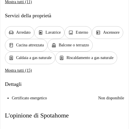
Mostra tutti (11)
Servizi della proprietà
chair
local_laundry_service
image
elevator
Arredato
Lavatrice
Esterno
Ascensore
kitchen
balcony
Cucina attrezzata
Balcone o terrazzo
water_heater
water_heater
Caldaia a gas naturale
Riscaldamento a gas naturale
Mostra tutti (15)
Dettagli
Certificato energetico
Non disponibile
L'opinione di Spotahome