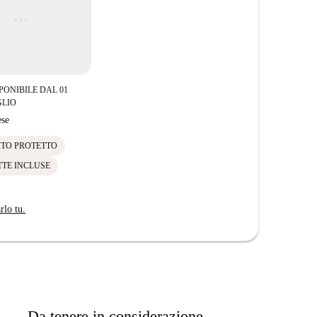
deosorveglianza nel cortile e di un sistema di allarme
per dispositivi mobili.
dell'autobus con comodi collegamenti con le stazioni
netti (Linea C).
PONIBILE DAL 01
GLIO
se
ITO PROTETTO
TTE INCLUSE
rlo tu.
Da tenere in considerazione