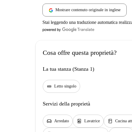
Mostrare contenuto originale in inglese
Stai leggendo una traduzione automatica realizz
Cosa offre questa proprietà?
La tua stanza (Stanza 1)
airline_seat_flat
Letto singolo
Servizi della proprietà
chair
local_laundry_service
kitchen
Arredato
Lavatrice
Cucina att