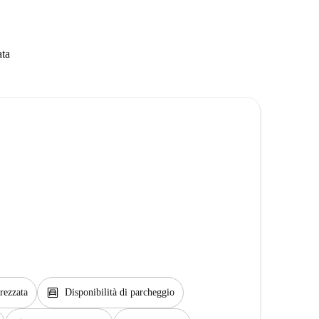
ata
garage
rezzata
Disponibilità di parcheggio