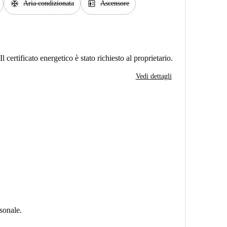
ac_unit
elevator
Aria condizionata
Ascensore
Il certificato energetico è stato richiesto al proprietario.
Vedi dettagli
sonale.