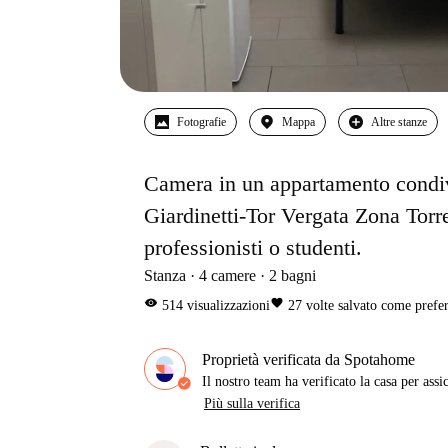
Fotografie
Mappa
Altre stanze
Camera in un appartamento condivi
Giardinetti-Tor Vergata Zona Torr
professionisti o studenti.
Stanza
4
camere
2
bagni
visibility
favorite
514
visualizzazioni
27
volte salvato come prefer
Proprietà verificata da Spotahome
Il nostro team ha verificato la casa per assi
Più sulla verifica