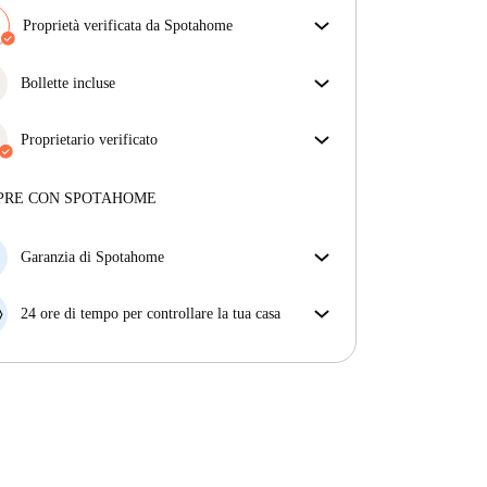
Proprietà verificata da Spotahome
Il nostro team ha verificato la casa per assicurarsi che
ottieni esattamente ciò che vedi nell'annuncio.
Bollette incluse
Più sulla verifica
Goditi una vita senza preoccupazioni con le bollette
incluse, che coprono l'affitto e le utenze per
Proprietario verificato
un'esperienza di affitto senza problemi.
Professionale
·
7 anni
con noi
Maggiori informazioni su questo locatore
PRE CON SPOTAHOME
Più sulla verifica
Garanzia di Spotahome
Se il proprietario di casa cancella la tua prenotazione
con breve preavviso, noi A) ti pagheremo un hotel e
24 ore di tempo per controllare la tua casa
ti aiuteremo a trovare un'altra nuova sistemazione, o
Se l'appartamento non è come te lo aspettavi
B) ti rimborseremo totalmente
dall'annuncio, faccelo sapere entro le prime 24 ore
dall'entrata e ci impegneremo per trovare una
soluzione.