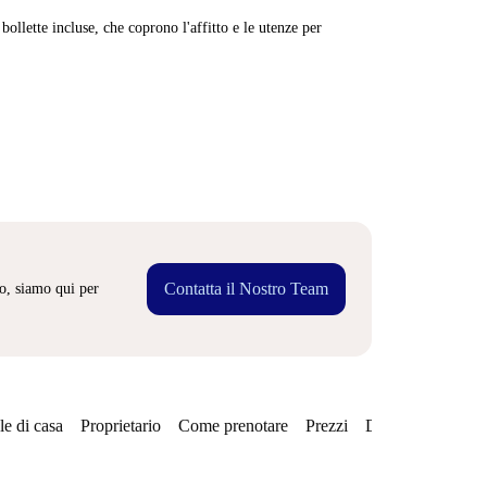
ollette incluse, che coprono l'affitto e le utenze per
Contatta il Nostro Team
o, siamo qui per
e di casa
Proprietario
Come prenotare
Prezzi
Disponibilità
Qu