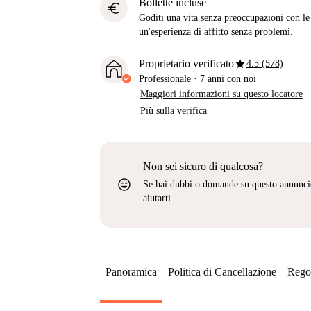
Bollette incluse
euro
Goditi una vita senza preoccupazioni con le b
un'esperienza di affitto senza problemi.
star
Proprietario verificato
4.5 (578)
Professionale
·
7 anni
con noi
Maggiori informazioni su questo locatore
Più sulla verifica
Non sei sicuro di qualcosa?
sentiment_very_satisfied
Se hai dubbi o domande su questo annunci
aiutarti.
Panoramica
Politica di Cancellazione
Regol