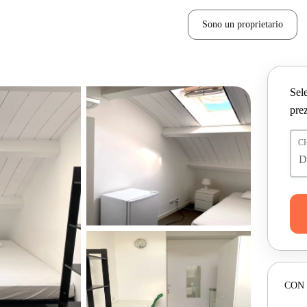
Sono un proprietario
Sele
prez
C
CON