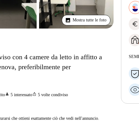
Mostra tutte le foto
euro
so con 4 camere da letto in affitto a
SEM
enova, preferibilmente per
person
ios_share
ito
5
interessato
5
volte condiviso
curarsi che ottieni esattamente ciò che vedi nell'annuncio.