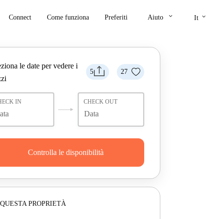
keyboard_arrow_down
keyboard_arrow_down
Connect
Come funziona
Preferiti
Aiuto
It
ziona le date per vedere i
5
27
zi
HECK IN
CHECK OUT
Controlla le disponibilità
 QUESTA PROPRIETÀ