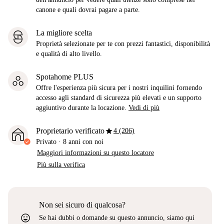
canone e quali dovrai pagare a parte.
La migliore scelta
Proprietà selezionate per te con prezzi fantastici, disponibilità
e qualità di alto livello.
Spotahome PLUS
Offre l'esperienza più sicura per i nostri inquilini fornendo
accesso agli standard di sicurezza più elevati e un supporto
aggiuntivo durante la locazione.
Vedi di più
star
Proprietario verificato
4 (206)
Privato
·
8 anni
con noi
Maggiori informazioni su questo locatore
Più sulla verifica
Non sei sicuro di qualcosa?
sentiment_very_satisfied
Se hai dubbi o domande su questo annuncio, siamo qui