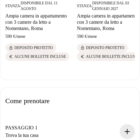
DISPONIBILE DAL 11
DISPONIBILE DAL 03
STANZA
STANZA
■
■
AGOSTO
GENNAIO 2027
Ampia camera in appartamento
Ampia camera in appartamento
con 3 camere da letto a
con 3 camere da letto a
Nomentano, Roma
Nomentano, Roma
590 €
/
mese
590 €
/
mese
lock
lock
DEPOSITO PROTETTO
DEPOSITO PROTETTO
euro
euro
ALCUNE BOLLETTE INCLUSE
ALCUNE BOLLETTE INCLUSE
Come prenotare
PASSAGGIO 1
Trova la tua casa