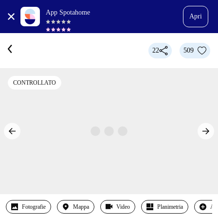
App Spotahome
Apri
22
509
CONTROLLATO
Fotografie
Mappa
Video
Planimetria
Alt