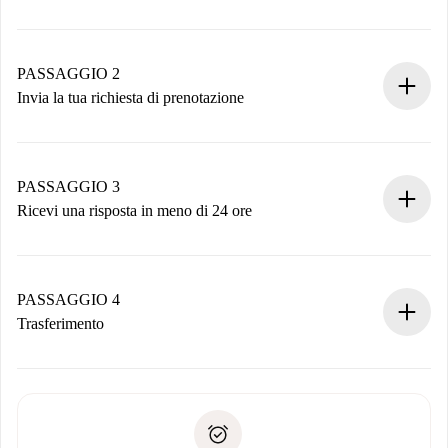
Processo di prenotazione 100% online.
Case e Proprietari verificati.
Hai tutte le informazioni necessarie in anticipo.
PASSAGGIO 2
Invia la tua richiesta di prenotazione
Invia dettagli base del tuo profilo e metodo di pagamento.
Ricorda che non ti addebiteremo nulla finché il proprietario
non accetta.
PASSAGGIO 3
Ricevi una risposta in meno di 24 ore
Il proprietario ha fino a 24 ore per confermare.
Se accettata, ti addebiteremo il pagamento e ti metteremo in
contatto con il proprietario.
PASSAGGIO 4
Se rifiutata: non ti addebiteremo nulla e ti proporremo
Trasferimento
alternative.
Concorda con il proprietario i dettagli del tuo arrivo, ritiro
Documenti richiesti se la proprietà è “
Spotahome plus
”.
delle chiavi, ecc.
Documento d'identità o Passaporto
Spotahome trasferirà il primo pagamento al proprietario
Prova di solvibilità
solo se non segnali problemi.
Domiciliazione del pagamento