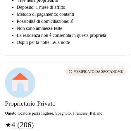
Vive nella proprietà: sì
Deposito: 1 mese di affitto
Metodo di pagamento: contanti
Possibilità di domiciliazione: sì
Non sono ammesse feste
La residenza non è consentita in questa proprietà
Ospiti per la notte: 5€ a notte
check_circle
VERIFICATO DA SPOTAHOME
Proprietario Privato
Questo locatore parla Inglese, Spagnolo, Francese, Italiano
4 (206)
star