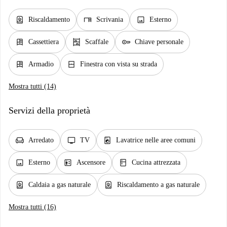
water_heater
desk
image
Riscaldamento
Scrivania
Esterno
dresser
shelves
key
Cassettiera
Scaffale
Chiave personale
dresser
window_closed
Armadio
Finestra con vista su strada
Mostra tutti (14)
Servizi della proprietà
chair
tv
local_laundry_service
Arredato
TV
Lavatrice nelle aree comuni
image
elevator
kitchen
Esterno
Ascensore
Cucina attrezzata
water_heater
water_heater
Caldaia a gas naturale
Riscaldamento a gas naturale
Mostra tutti (16)