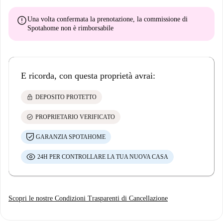
error
Una volta confermata la prenotazione, la commissione di
Spotahome
non è rimborsabile
E ricorda, con questa proprietà avrai:
lock
DEPOSITO PROTETTO
check_circle
PROPRIETARIO VERIFICATO
GARANZIA SPOTAHOME
24H PER CONTROLLARE LA TUA NUOVA CASA
Scopri le nostre Condizioni Trasparenti di Cancellazione