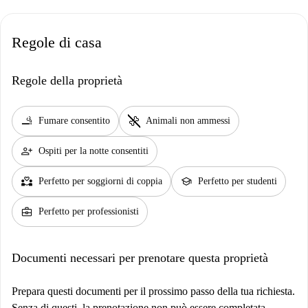
Regole di casa
Regole della proprietà
smoking_rooms
pet_supplies
Fumare consentito
Animali non ammessi
person_add
Ospiti per la notte consentiti
partner_heart
school
Perfetto per soggiorni di coppia
Perfetto per studenti
business_center
Perfetto per professionisti
Documenti necessari per prenotare questa proprietà
Prepara questi documenti per il prossimo passo della tua richiesta.
Senza di questi, la prenotazione non può essere completata.