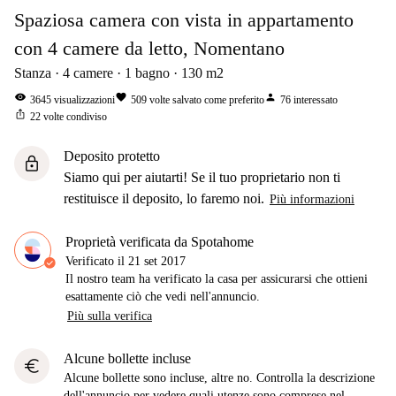
Spaziosa camera con vista in appartamento
con 4 camere da letto, Nomentano
Stanza
4
camere
1
bagno
130
m2
visibility
favorite
person
3645
visualizzazioni
509
volte salvato come preferito
76
interessato
ios_share
22
volte condiviso
Deposito protetto
lock
Siamo qui per aiutarti! Se il tuo proprietario non ti
restituisce il deposito, lo faremo noi.
Più informazioni
Proprietà verificata da Spotahome
Verificato il
21 set 2017
Il nostro team ha verificato la casa per assicurarsi che ottieni
esattamente ciò che vedi nell'annuncio.
Più sulla verifica
Alcune bollette incluse
euro
Alcune bollette sono incluse, altre no. Controlla la descrizione
dell'annuncio per vedere quali utenze sono comprese nel