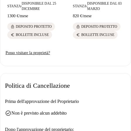
DISPONIBILE DAL 25
DISPONIBILE DAL 03
STANZA
STANZA
■
■
DICEMBRE
MARZO
1300 €
/
mese
820 €
/
mese
lock
lock
DEPOSITO PROTETTO
DEPOSITO PROTETTO
euro
euro
BOLLETTE INCLUSE
BOLLETTE INCLUSE
Posso visitare la proprietà?
Politica di Cancellazione
Prima dell'approvazione del Proprietario
check_circle
Non è previsto alcun addebito
Dopo l'approvazione del proprietario: