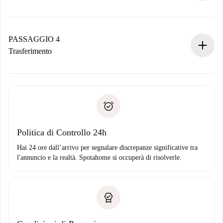
Il proprietario ha fino a 24 ore per confermare.
Se accettata, ti addebiteremo il pagamento e ti metteremo in
contatto con il proprietario.
PASSAGGIO 4
Se rifiutata: non ti addebiteremo nulla e ti proporremo
Trasferimento
alternative.
Concorda con il proprietario i dettagli del tuo arrivo, ritiro
Documenti richiesti se la proprietà è “
Spotahome plus
”.
delle chiavi, ecc.
Documento d'identità o Passaporto
Spotahome trasferirà il primo pagamento al proprietario
Prova di solvibilità
solo se non segnali problemi.
Domiciliazione del pagamento
Politica di Controllo 24h
Hai 24 ore dall’arrivo per segnalare discrepanze significative tra
l'annuncio e la realtà. Spotahome si occuperà di risolverle.