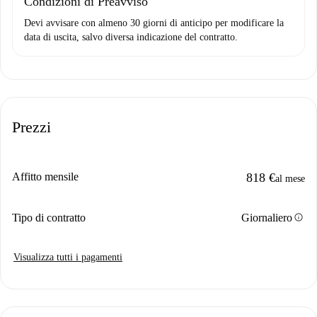
Condizioni di Preavviso
Devi avvisare con almeno 30 giorni di anticipo per modificare la
data di uscita, salvo diversa indicazione del contratto.
Prezzi
Affitto mensile
818 €
al mese
info
Tipo di contratto
Giornaliero
Visualizza tutti i pagamenti