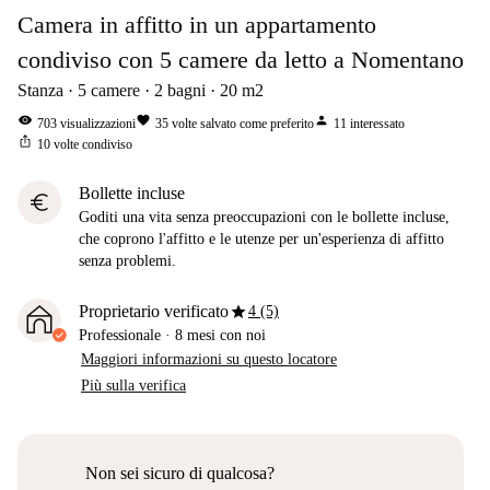
Camera in affitto in un appartamento
condiviso con 5 camere da letto a Nomentano
Stanza
5
camere
2
bagni
20
m2
visibility
favorite
person
703
visualizzazioni
35
volte salvato come preferito
11
interessato
ios_share
10
volte condiviso
Bollette incluse
euro
Goditi una vita senza preoccupazioni con le bollette incluse,
che coprono l'affitto e le utenze per un'esperienza di affitto
senza problemi.
star
Proprietario verificato
4 (5)
Professionale
·
8 mesi
con noi
Maggiori informazioni su questo locatore
Più sulla verifica
Non sei sicuro di qualcosa?