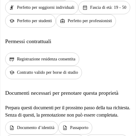
hail
calendar_month
Perfetto per soggiorni individuali
Fascia di età: 19 - 50
school
business_center
Perfetto per studenti
Perfetto per professionisti
Permessi contrattuali
credit_score
Registrazione residenza consentita
school
Contratto valido per borse di studio
Documenti necessari per prenotare questa proprietà
Prepara questi documenti per il prossimo passo della tua richiesta.
Senza di questi, la prenotazione non può essere completata.
description
description
Documento d’identità
Passaporto