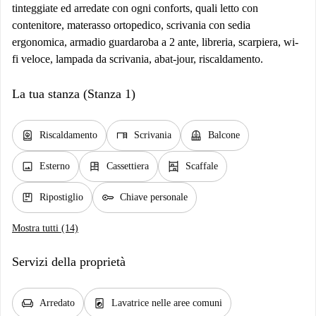
tinteggiate ed arredate con ogni conforts, quali letto con
contenitore, materasso ortopedico, scrivania con sedia
ergonomica, armadio guardaroba a 2 ante, libreria, scarpiera, wi-
fi veloce, lampada da scrivania, abat-jour, riscaldamento.
La tua stanza (Stanza 1)
water_heater
desk
balcony
Riscaldamento
Scrivania
Balcone
image
dresser
shelves
Esterno
Cassettiera
Scaffale
package
key
Ripostiglio
Chiave personale
Mostra tutti (14)
Servizi della proprietà
chair
local_laundry_service
Arredato
Lavatrice nelle aree comuni