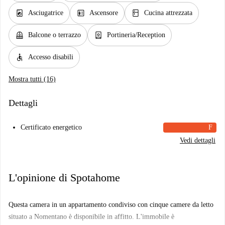
local_laundry_service
elevator
kitchen
Asciugatrice
Ascensore
Cucina attrezzata
balcony
person_book
Balcone o terrazzo
Portineria/Reception
accessible
Accesso disabili
Mostra tutti (16)
Dettagli
Certificato energetico
F
Vedi dettagli
L'opinione di Spotahome
Questa camera in un appartamento condiviso con cinque camere da letto
situato a Nomentano è disponibile in affitto. L'immobile è