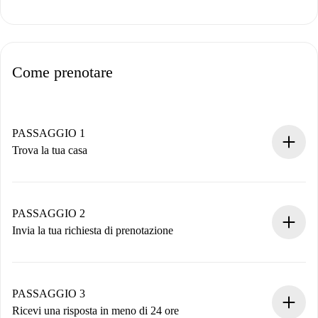
Come prenotare
PASSAGGIO 1
Trova la tua casa
Processo di prenotazione 100% online.
Case e Proprietari verificati.
Hai tutte le informazioni necessarie in anticipo.
PASSAGGIO 2
Invia la tua richiesta di prenotazione
Invia dettagli base del tuo profilo e metodo di pagamento.
Ricorda che non ti addebiteremo nulla finché il proprietario
non accetta.
PASSAGGIO 3
Ricevi una risposta in meno di 24 ore