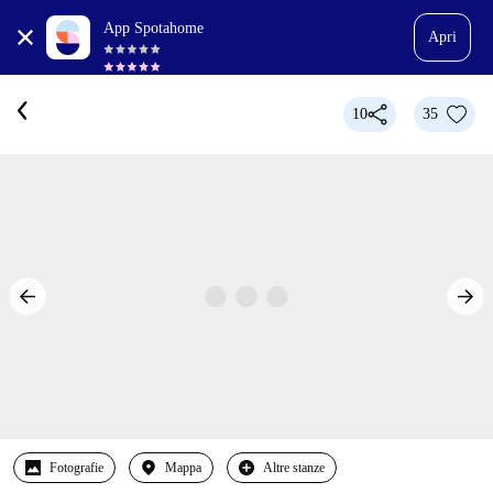
App Spotahome
Apri
10
35
Fotografie
Mappa
Altre stanze