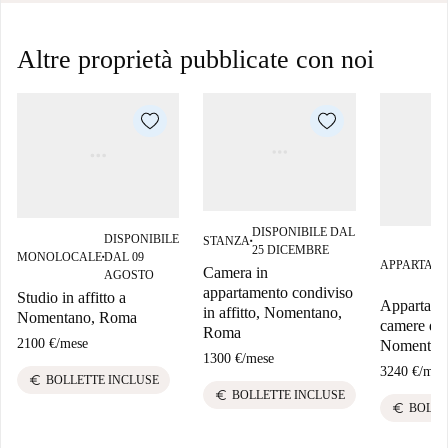
Altre proprietà pubblicate con noi
DISPONIBILE DAL
DISPONIBILE
STANZA
■
25 DICEMBRE
MONOLOCALE
DAL 09
■
APPARTAM
Camera in
AGOSTO
appartamento condiviso
Studio in affitto a
Appartame
in affitto, Nomentano,
Nomentano, Roma
camere da l
Roma
2100 €
/
mese
Nomentan
1300 €
/
mese
3240 €
/
mes
euro
BOLLETTE INCLUSE
euro
BOLLETTE INCLUSE
euro
BOLLE