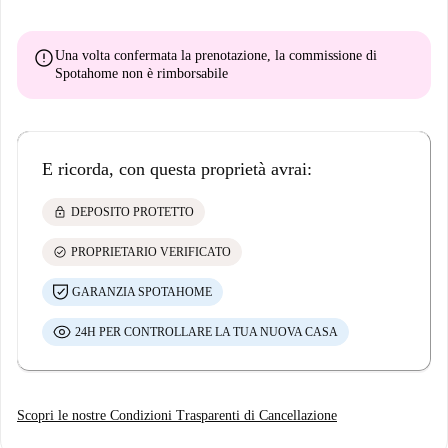
error
Una volta confermata la prenotazione, la commissione di
Spotahome
non è rimborsabile
E ricorda, con questa proprietà avrai:
lock
DEPOSITO PROTETTO
check_circle
PROPRIETARIO VERIFICATO
GARANZIA SPOTAHOME
24H PER CONTROLLARE LA TUA NUOVA CASA
Scopri le nostre Condizioni Trasparenti di Cancellazione