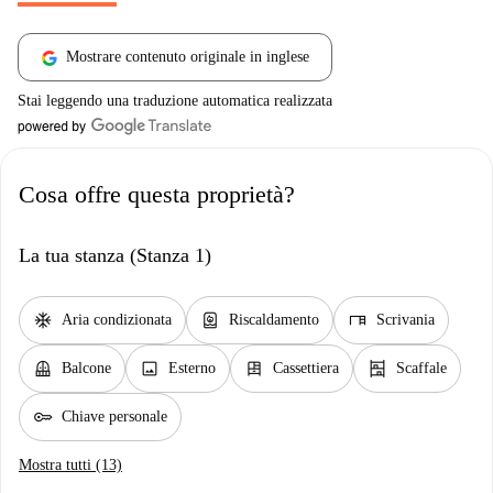
Mostrare contenuto originale in inglese
Stai leggendo una traduzione automatica realizzata
Cosa offre questa proprietà?
La tua stanza (Stanza 1)
ac_unit
water_heater
desk
Aria condizionata
Riscaldamento
Scrivania
balcony
image
dresser
shelves
Balcone
Esterno
Cassettiera
Scaffale
key
Chiave personale
Mostra tutti (13)