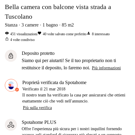
Bella camera con balcone vista strada a
Tuscolano
Stanza
3
camere
1
bagno
85
m2
visibility
favorite
person
451
visualizzazioni
40
volte salvato come preferito
8
interessato
ios_share
4
volte condiviso
Deposito protetto
lock
Siamo qui per aiutarti! Se il tuo proprietario non ti
restituisce il deposito, lo faremo noi.
Più informazioni
Proprietà verificata da Spotahome
Verificato il
21 mar 2018
Il nostro team ha verificato la casa per assicurarsi che ottieni
esattamente ciò che vedi nell'annuncio.
Più sulla verifica
Spotahome PLUS
Offre l'esperienza più sicura per i nostri inquilini fornendo
accesso agli standard di sicurezza più elevati e un supporto