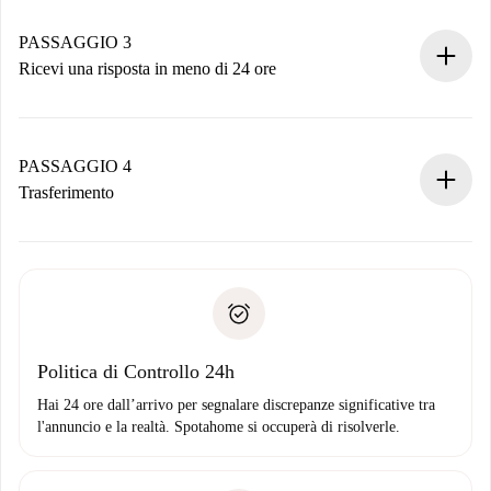
Ricorda che non ti addebiteremo nulla finché il proprietario
non accetta.
PASSAGGIO 3
Ricevi una risposta in meno di 24 ore
Il proprietario ha fino a 24 ore per confermare.
Se accettata, ti addebiteremo il pagamento e ti metteremo in
contatto con il proprietario.
PASSAGGIO 4
Se rifiutata: non ti addebiteremo nulla e ti proporremo
Trasferimento
alternative.
Concorda con il proprietario i dettagli del tuo arrivo, ritiro
Documenti richiesti se la proprietà è “
Spotahome plus
”.
delle chiavi, ecc.
Documento d'identità o Passaporto
Spotahome trasferirà il primo pagamento al proprietario
Prova di solvibilità
solo se non segnali problemi.
Domiciliazione del pagamento
Politica di Controllo 24h
Hai 24 ore dall’arrivo per segnalare discrepanze significative tra
l'annuncio e la realtà. Spotahome si occuperà di risolverle.