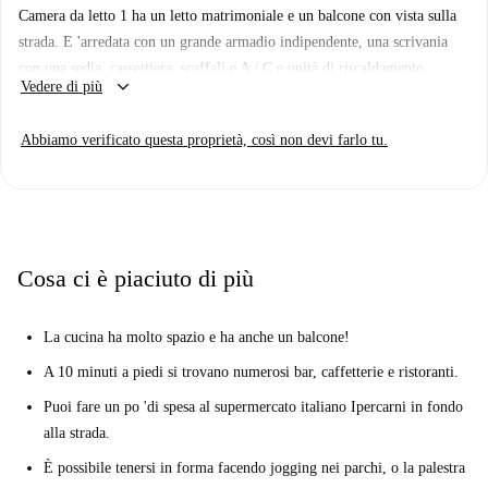
Camera da letto 1 ha un letto matrimoniale e un balcone con vista sulla
arredata con un tavolo da pranzo a 3 posti. Ha anche una grande porta a
strada. E 'arredata con un grande armadio indipendente, una scrivania
vetri che conduce ad un balcone che si affaccia sulla strada.
con una sedia, cassettiera, scaffali e A / C e unità di riscaldamento.
La tua nuova casa è vicina all'aeroporto militare F. Baracca. Non sarà
keyboard_arrow_down
Vedere di più
sempre tranquillo, ma il quartiere Tuscolano ha un'atmosfera rilassata e
tanto spazio verde. Tax Tower Park è ad ovest e Centocelle Park è a
Abbiamo verificato questa proprietà, così non devi farlo tu.
nord. Durante il giorno, è possibile visitare alcuni siti storici o fare
shopping in vetrina presso il Consorzio Shopping Center. Il Mausoleo di
Alessandro Severo è a soli 5 minuti, così come il centro commerciale. Di
notte, puoi goderti una serie di pub e ristoranti vicino a casa o prendere
un film al Cinema Atlantic. È a meno di 10 minuti di distanza.
Cosa ci è piaciuto di più
La cucina ha molto spazio e ha anche un balcone!
A 10 minuti a piedi si trovano numerosi bar, caffetterie e ristoranti.
Puoi fare un po 'di spesa al supermercato italiano Ipercarni in fondo
alla strada.
È possibile tenersi in forma facendo jogging nei parchi, o la palestra