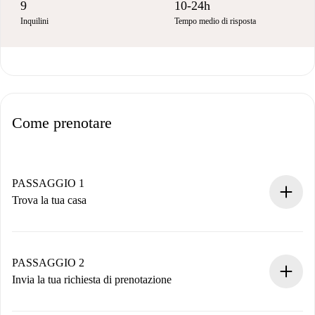
9
10-24h
Inquilini
Tempo medio di risposta
Come prenotare
PASSAGGIO 1
Trova la tua casa
Processo di prenotazione 100% online.
Case e Proprietari verificati.
Hai tutte le informazioni necessarie in anticipo.
PASSAGGIO 2
Invia la tua richiesta di prenotazione
Invia dettagli base del tuo profilo e metodo di pagamento.