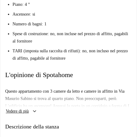
Piano: 4 °
Ascensore: si
Numero di bagni: 1
Spese di costruzione: no, non incluse nel prezzo di affitto, pagabili
al fornitore
TARI (imposta sulla raccolta di rifiuti): no, non incluso nel prezzo
di affitto, pagabile al fornitore
L'opinione di Spotahome
Questo appartamento con 3 camere da letto e camere in affitto in Via
Masurio Sabino si trova al quarto piano. Non preoccuparti, però.
L'edificio ha un ascensore! Aprerai la porta in un corridoio a forma di L.
keyboard_arrow_down
Vedere di più
Il bagno in comune si trova alla fine della hall. Ha una cabina doccia, e
qui troverai anche la lavatrice. La cucina completamente attrezzata è
Descrizione della stanza
l'unica area comune nell'appartamento. Ha una stufa a gas, forno,
frigorifero e piccoli elettrodomestici. C'è un ampio spazio armadio ed è