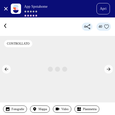
App Spotahome
Apri
4
40
CONTROLLATO
Fotografie
Mappa
Video
Planimetria