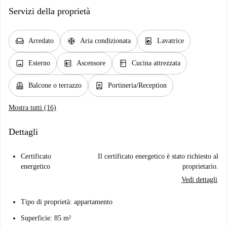
Servizi della proprietà
chair
ac_unit
local_laundry_service
Arredato
Aria condizionata
Lavatrice
image
elevator
kitchen
Esterno
Ascensore
Cucina attrezzata
balcony
person_book
Balcone o terrazzo
Portineria/Reception
Mostra tutti (16)
Dettagli
Certificato
Il certificato energetico è stato richiesto al
energetico
proprietario.
Vedi dettagli
Tipo di proprietà: appartamento
Superficie: 85 m²