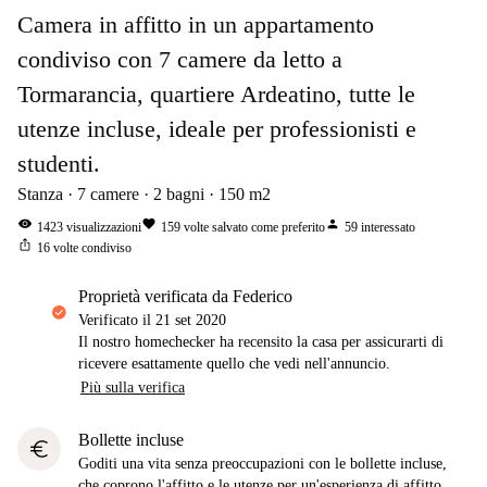
Camera in affitto in un appartamento
condiviso con 7 camere da letto a
Tormarancia, quartiere Ardeatino, tutte le
utenze incluse, ideale per professionisti e
studenti.
Stanza
7
camere
2
bagni
150
m2
visibility
favorite
person
1423
visualizzazioni
159
volte salvato come preferito
59
interessato
ios_share
16
volte condiviso
proprietà verificata da Federico
Verificato il
21 set 2020
Il nostro homechecker ha recensito la casa per assicurarti di
ricevere esattamente quello che vedi nell'annuncio.
Più sulla verifica
Bollette incluse
euro
Goditi una vita senza preoccupazioni con le bollette incluse,
che coprono l'affitto e le utenze per un'esperienza di affitto