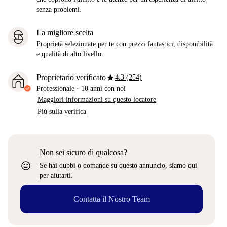
senza problemi.
La migliore scelta
Proprietà selezionate per te con prezzi fantastici, disponibilità
e qualità di alto livello.
star
Proprietario verificato
4.3 (254)
Professionale
·
10 anni
con noi
Maggiori informazioni su questo locatore
Più sulla verifica
Non sei sicuro di qualcosa?
sentiment_very_satisfied
Se hai dubbi o domande su questo annuncio, siamo qui
per aiutarti.
Contatta il Nostro Team