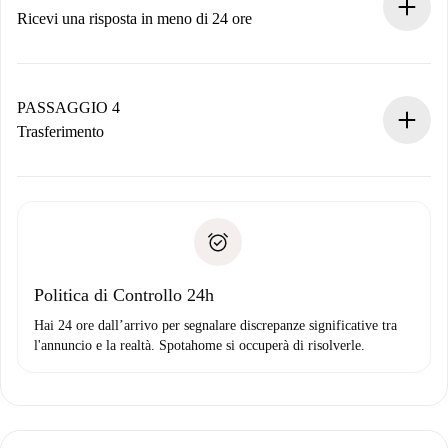
Ricevi una risposta in meno di 24 ore
Il proprietario ha fino a 24 ore per confermare.
Se accettata, ti addebiteremo il pagamento e ti metteremo in
contatto con il proprietario.
PASSAGGIO 4
Se rifiutata: non ti addebiteremo nulla e ti proporremo
Trasferimento
alternative.
Concorda con il proprietario i dettagli del tuo arrivo, ritiro
Documenti richiesti se la proprietà è “
Spotahome plus
”.
delle chiavi, ecc.
Documento d'identità o Passaporto
Spotahome trasferirà il primo pagamento al proprietario
Prova di solvibilità
solo se non segnali problemi.
Domiciliazione del pagamento
Politica di Controllo 24h
Hai 24 ore dall’arrivo per segnalare discrepanze significative tra
l'annuncio e la realtà. Spotahome si occuperà di risolverle.