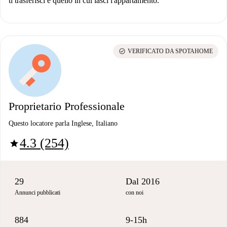
ti trasferisci e quello in cui lasci l'appartamento.
check_circle
VERIFICATO DA SPOTAHOME
Proprietario Professionale
Questo locatore parla Inglese, Italiano
4.3 (254)
star
29
Dal 2016
Annunci pubblicati
con noi
884
9-15h