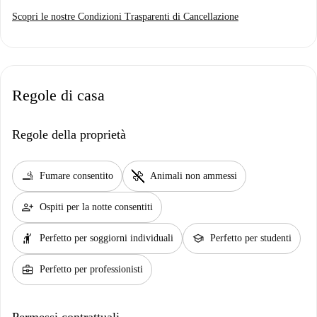
Scopri le nostre Condizioni Trasparenti di Cancellazione
Regole di casa
Regole della proprietà
smoking_rooms
pet_supplies
Fumare consentito
Animali non ammessi
person_add
Ospiti per la notte consentiti
hail
school
Perfetto per soggiorni individuali
Perfetto per studenti
business_center
Perfetto per professionisti
Permessi contrattuali