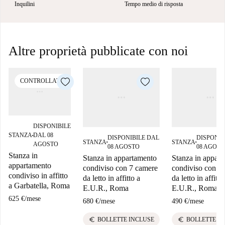
Inquilini
Tempo medio di risposta
Altre proprietà pubblicate con noi
CONTROLLATO
DISPONIBILE
STANZA
DAL 08
DISPONIBILE DAL
DISPONIB
■
STANZA
STANZA
■
■
AGOSTO
08 AGOSTO
08 AGOST
Stanza in
Stanza in appartamento
Stanza in appar
appartamento
condiviso con 7 camere
condiviso con 7
condiviso in affitto
da letto in affitto a
da letto in affitto
a Garbatella, Roma
E.U.R., Roma
E.U.R., Roma
625 €
/
mese
680 €
/
mese
490 €
/
mese
euro
euro
BOLLETTE INCLUSE
BOLLETTE I