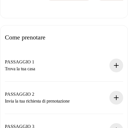
Come prenotare
PASSAGGIO 1
Trova la tua casa
Processo di prenotazione 100% online.
Case e Proprietari verificati.
Hai tutte le informazioni necessarie in anticipo.
PASSAGGIO 2
Invia la tua richiesta di prenotazione
Invia dettagli base del tuo profilo e metodo di pagamento.
Ricorda che non ti addebiteremo nulla finché il proprietario
non accetta.
PASSAGGIO 3