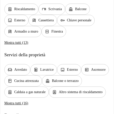
water_heater
desk
balcony
Riscaldamento
Scrivania
Balcone
image
dresser
key
Esterno
Cassettiera
Chiave personale
dresser
window_closed
Armadio a muro
Finestra
Mostra tutti (13)
Servizi della proprietà
chair
local_laundry_service
image
elevator
Arredato
Lavatrice
Esterno
Ascensore
kitchen
balcony
Cucina attrezzata
Balcone o terrazzo
water_heater
water_heater
Caldaia a gas naturale
Altro sistema di riscaldamento
Mostra tutti (16)