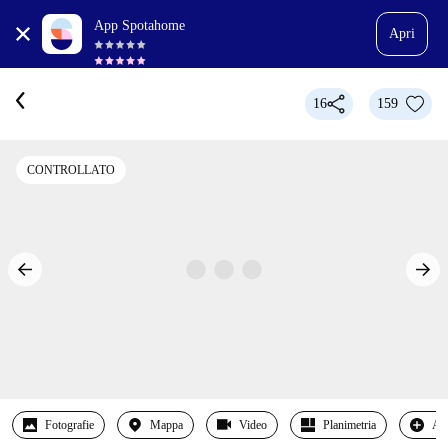
App Spotahome
Apri
16
159
CONTROLLATO
Fotografie
Mappa
Video
Planimetria
Alt