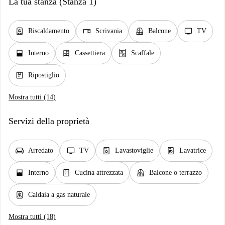
La tua stanza (Stanza 1)
water_heater
desk
balcony
tv
Riscaldamento
Scrivania
Balcone
TV
window_open
dresser
shelves
Interno
Cassettiera
Scaffale
package
Ripostiglio
Mostra tutti (14)
Servizi della proprietà
chair
tv
dishwasher_gen
local_laundry_service
Arredato
TV
Lavastoviglie
Lavatrice
window_open
kitchen
balcony
Interno
Cucina attrezzata
Balcone o terrazzo
water_heater
Caldaia a gas naturale
Mostra tutti (18)