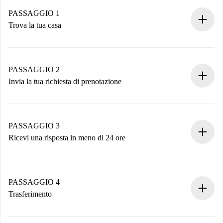
PASSAGGIO 1
Trova la tua casa
Processo di prenotazione 100% online.
Case e Proprietari verificati.
Hai tutte le informazioni necessarie in anticipo.
PASSAGGIO 2
Invia la tua richiesta di prenotazione
Invia dettagli base del tuo profilo e metodo di pagamento.
Ricorda che non ti addebiteremo nulla finché il proprietario
non accetta.
PASSAGGIO 3
Ricevi una risposta in meno di 24 ore
Il proprietario ha fino a 24 ore per confermare.
Se accettata, ti addebiteremo il pagamento e ti metteremo in
contatto con il proprietario.
PASSAGGIO 4
Se rifiutata: non ti addebiteremo nulla e ti proporremo
Trasferimento
alternative.
Concorda con il proprietario i dettagli del tuo arrivo, ritiro
Documenti richiesti se la proprietà è “
Spotahome plus
”.