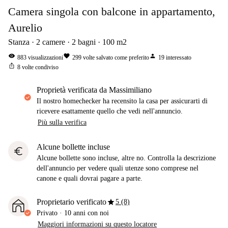
Camera singola con balcone in appartamento,
Aurelio
Stanza
2
camere
2
bagni
100
m2
visibility
favorite
person
883
visualizzazioni
299
volte salvato come preferito
19
interessato
ios_share
8
volte condiviso
proprietà verificata da Massimiliano
Il nostro homechecker ha recensito la casa per assicurarti di
ricevere esattamente quello che vedi nell'annuncio.
Più sulla verifica
Alcune bollette incluse
euro
Alcune bollette sono incluse, altre no. Controlla la descrizione
dell'annuncio per vedere quali utenze sono comprese nel
canone e quali dovrai pagare a parte.
star
Proprietario verificato
5 (8)
Privato
·
10 anni
con noi
Maggiori informazioni su questo locatore