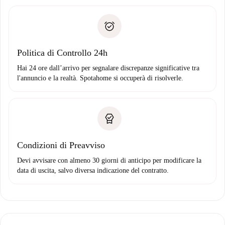
delle chiavi, ecc.
Documento d'identità o Passaporto
Spotahome trasferirà il primo pagamento al proprietario
Prova di solvibilità
solo se non segnali problemi.
Domiciliazione del pagamento
Politica di Controllo 24h
Hai 24 ore dall’arrivo per segnalare discrepanze significative tra
l'annuncio e la realtà. Spotahome si occuperà di risolverle.
Condizioni di Preavviso
Devi avvisare con almeno 30 giorni di anticipo per modificare la
data di uscita, salvo diversa indicazione del contratto.