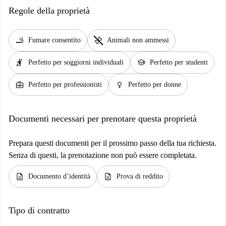
Regole della proprietà
smoking_rooms
pet_supplies
Fumare consentito
Animali non ammessi
hail
school
Perfetto per soggiorni individuali
Perfetto per studenti
business_center
female
Perfetto per professionisti
Perfetto per donne
Documenti necessari per prenotare questa proprietà
Prepara questi documenti per il prossimo passo della tua richiesta.
Senza di questi, la prenotazione non può essere completata.
description
description
Documento d’identità
Prova di reddito
Tipo di contratto