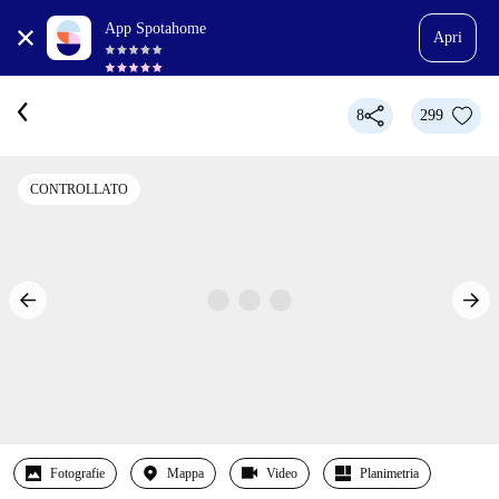
App Spotahome
Apri
8
299
CONTROLLATO
Fotografie
Mappa
Video
Planimetria