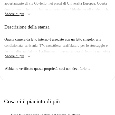
appartamento di via Coviello, nei pressi di Università Europea. Questa
due camere da letto, un bagno appartamento è ideale per gli studenti che
keyboard_arrow_down
Vedere di più
frequentano l'Università Europea, in quanto si trova vicino al campus di
questa università. La camera disponibile è completamente arredato con
Descrizione della stanza
abbondanza di immagazzinaggio e una scrivania per i vostri studi, il che
rende muoversi in pronto! Questo 100m2 appartamento di una zona
Questa camera da letto interno è arredato con un letto singolo, aria
soggiorno con un sacco di luce naturale e di una cucina completamente
condizionata, scrivania, TV, cassettiera, scaffalature per lo stoccaggio e
attrezzata con lavastoviglie e frigorifero con una macchina del ghiaccio.
un armadio standalone. La finestra di questa camera da letto ha una vista
keyboard_arrow_down
Vedere di più
patio interno.
Abbiamo verificato questa proprietà, così non devi farlo tu.
Cosa ci è piaciuto di più